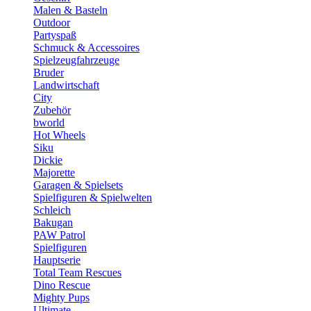
Malen & Basteln
Outdoor
Partyspaß
Schmuck & Accessoires
Spielzeugfahrzeuge
Bruder
Landwirtschaft
City
Zubehör
bworld
Hot Wheels
Siku
Dickie
Majorette
Garagen & Spielsets
Spielfiguren & Spielwelten
Schleich
Bakugan
PAW Patrol
Spielfiguren
Hauptserie
Total Team Rescues
Dino Rescue
Mighty Pups
Ultimate