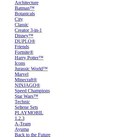
Architecture
Batman™
Botanicals
City
Classic
Creator 3-in-1
Disney™
DUPLO®
Friends
Fortnite®
Harry Potter™
Icons
Jurassic World™
Marvel
Minecraft®
NINJAGO®
Speed Champions
Star Wars™
Technic
Seltene Sets
PLAYMOBIL
1.2.3
A-Team
Ayuma
Back to the Future