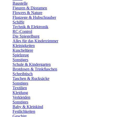
Baustelle
Figuren & Dioramen
Flowers & Nature
Flugzege & Hubschrauber
Schiffe
Technik & Elektronik
RC-Control
Die Spiegelburg
Alles für das Kinderzimmer
Kleinigkeiten
Kuscheltiere
Spielzeug
Sonstiges
Schule & Kindergarten
Brotdosen & Trinkflaschen
Schreibtisch
Taschen & Rucksäcke
Sonstiges
Textilien
Kleidung
Verkleiden
Sonstiges
Baby & Kleinkind
Festlichkeiten
Geschirr