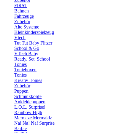
Zubehör
FIRST
Bahnen
Fahrzeuge
Zubehör
Alte Systeme
Kleinkinderspielzeug
Vtech
Tut Tut Baby Flitzer
School & Go
VTech Baby
Ready, Set, School
Tonies
Tonieboxen
Tonies
Kreativ-Tonies
Zubehör
Puppen
Schminkköpfe
Ankleidepuppen
L.O.L. Surprise!
Rainbow High
Mermaze Mermaidz
Na! Na! Na! Surprise
Barbie