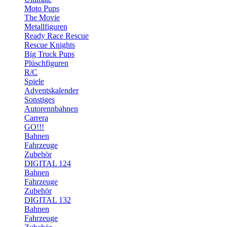
Moto Pups
The Movie
Metallfiguren
Ready Race Rescue
Rescue Knights
Big Truck Pups
Plüschfiguren
R/C
Spiele
Adventskalender
Sonstiges
Autorennbahnen
Carrera
GO!!!
Bahnen
Fahrzeuge
Zubehör
DIGITAL 124
Bahnen
Fahrzeuge
Zubehör
DIGITAL 132
Bahnen
Fahrzeuge