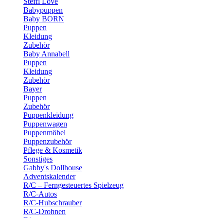
Steffi Love
Babypuppen
Baby BORN
Puppen
Kleidung
Zubehör
Baby Annabell
Puppen
Kleidung
Zubehör
Bayer
Puppen
Zubehör
Puppenkleidung
Puppenwagen
Puppenmöbel
Puppenzubehör
Pflege & Kosmetik
Sonstiges
Gabby's Dollhouse
Adventskalender
R/C – Ferngesteuertes Spielzeug
R/C-Autos
R/C-Hubschrauber
R/C-Drohnen