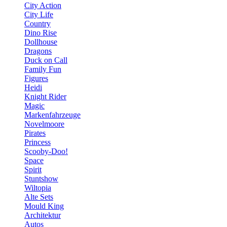
City Action
City Life
Country
Dino Rise
Dollhouse
Dragons
Duck on Call
Family Fun
Figures
Heidi
Knight Rider
Magic
Markenfahrzeuge
Novelmoore
Pirates
Princess
Scooby-Doo!
Space
Spirit
Stuntshow
Wiltopia
Alte Sets
Mould King
Architektur
Autos