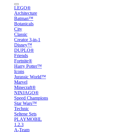
LEGO®
Architecture
Batman™
Botanicals
City
Classic
Creator 3-in-1
Disney™
DUPLO®
Friends
Fortnite®
Harry Potter™
Icons
Jurassic World™
Marvel
Minecraft®
NINJAGO®
Speed Champions
Star Wars™
Technic
Seltene Sets
PLAYMOBIL
1.2.3
A-Team