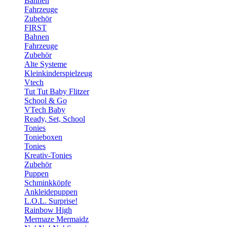
Bahnen
Fahrzeuge
Zubehör
FIRST
Bahnen
Fahrzeuge
Zubehör
Alte Systeme
Kleinkinderspielzeug
Vtech
Tut Tut Baby Flitzer
School & Go
VTech Baby
Ready, Set, School
Tonies
Tonieboxen
Tonies
Kreativ-Tonies
Zubehör
Puppen
Schminkköpfe
Ankleidepuppen
L.O.L. Surprise!
Rainbow High
Mermaze Mermaidz