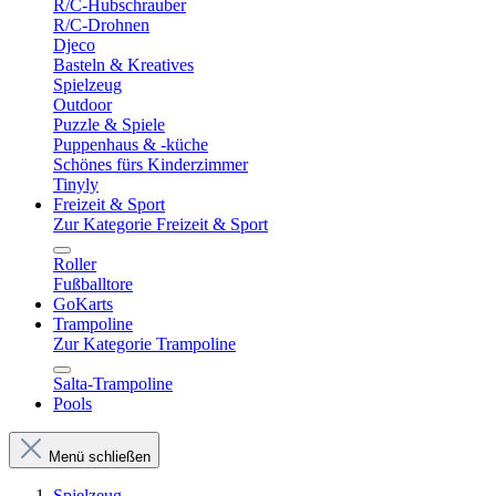
R/C-Hubschrauber
R/C-Drohnen
Djeco
Basteln & Kreatives
Spielzeug
Outdoor
Puzzle & Spiele
Puppenhaus & -küche
Schönes fürs Kinderzimmer
Tinyly
Freizeit & Sport
Zur Kategorie Freizeit & Sport
Roller
Fußballtore
GoKarts
Trampoline
Zur Kategorie Trampoline
Salta-Trampoline
Pools
Menü schließen
Spielzeug