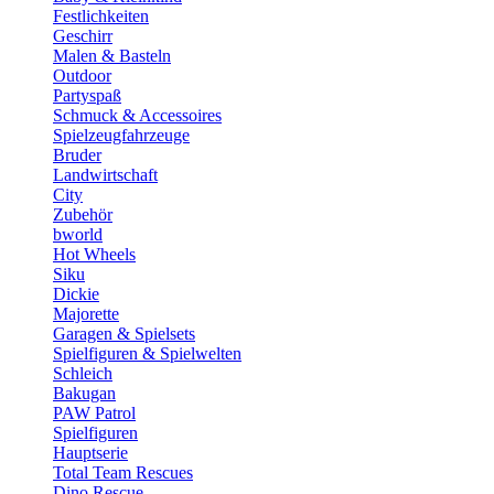
Festlichkeiten
Geschirr
Malen & Basteln
Outdoor
Partyspaß
Schmuck & Accessoires
Spielzeugfahrzeuge
Bruder
Landwirtschaft
City
Zubehör
bworld
Hot Wheels
Siku
Dickie
Majorette
Garagen & Spielsets
Spielfiguren & Spielwelten
Schleich
Bakugan
PAW Patrol
Spielfiguren
Hauptserie
Total Team Rescues
Dino Rescue