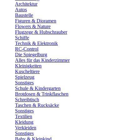
Architektur
Autos
Baustelle
Figuren & Dioramen
Flowers & Nature
Flugzege & Hubschrauber
Schiffe
Technik & Elektronik
RC-Control
Die Spiegelburg
Alles für das Kinderzimmer
Kleinigkeiten
Kuscheltiere
Spielzeug
Sonstiges
Schule & Kindergarten
Brotdosen & Trinkflaschen
Schreibtisch
Taschen & Rucksäcke
Sonstiges
Textilien
Kleidung
Verkleiden
Sonstiges
Baby & Kleinkind