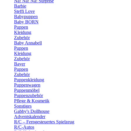
Na! Na! Na! Surprise
Barbie
Steffi Love
Babypuppen
Baby BORN
Puppen
Kleidung
Zubehör
Baby Annabell
Puppen
Kleidung
Zubehör
Bayer
Puppen
Zubehör
Puppenkleidung
Puppenwagen
Puppenmöbel
Puppenzubehör
Pflege & Kosmetik
Sonstiges
Gabby's Dollhouse
Adventskalender
R/C – Ferngesteuertes Spielzeug
R/C-Autos