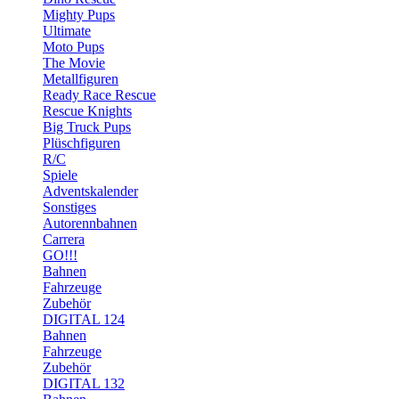
Mighty Pups
Ultimate
Moto Pups
The Movie
Metallfiguren
Ready Race Rescue
Rescue Knights
Big Truck Pups
Plüschfiguren
R/C
Spiele
Adventskalender
Sonstiges
Autorennbahnen
Carrera
GO!!!
Bahnen
Fahrzeuge
Zubehör
DIGITAL 124
Bahnen
Fahrzeuge
Zubehör
DIGITAL 132