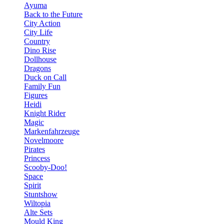
Ayuma
Back to the Future
City Action
City Life
Country
Dino Rise
Dollhouse
Dragons
Duck on Call
Family Fun
Figures
Heidi
Knight Rider
Magic
Markenfahrzeuge
Novelmoore
Pirates
Princess
Scooby-Doo!
Space
Spirit
Stuntshow
Wiltopia
Alte Sets
Mould King