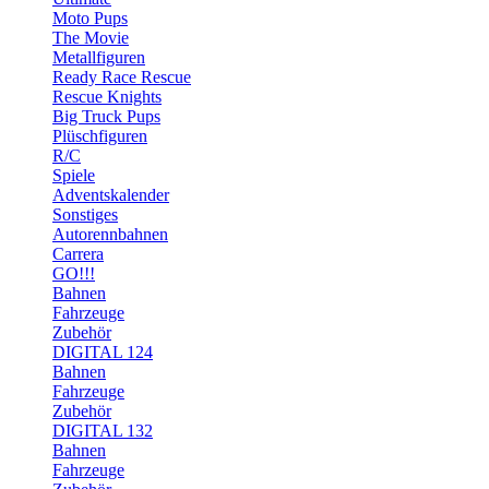
Moto Pups
The Movie
Metallfiguren
Ready Race Rescue
Rescue Knights
Big Truck Pups
Plüschfiguren
R/C
Spiele
Adventskalender
Sonstiges
Autorennbahnen
Carrera
GO!!!
Bahnen
Fahrzeuge
Zubehör
DIGITAL 124
Bahnen
Fahrzeuge
Zubehör
DIGITAL 132
Bahnen
Fahrzeuge