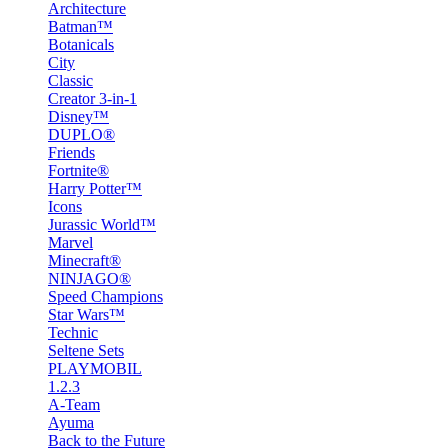
Architecture
Batman™
Botanicals
City
Classic
Creator 3-in-1
Disney™
DUPLO®
Friends
Fortnite®
Harry Potter™
Icons
Jurassic World™
Marvel
Minecraft®
NINJAGO®
Speed Champions
Star Wars™
Technic
Seltene Sets
PLAYMOBIL
1.2.3
A-Team
Ayuma
Back to the Future