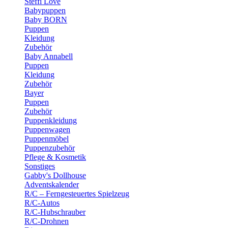
Steffi Love
Babypuppen
Baby BORN
Puppen
Kleidung
Zubehör
Baby Annabell
Puppen
Kleidung
Zubehör
Bayer
Puppen
Zubehör
Puppenkleidung
Puppenwagen
Puppenmöbel
Puppenzubehör
Pflege & Kosmetik
Sonstiges
Gabby's Dollhouse
Adventskalender
R/C – Ferngesteuertes Spielzeug
R/C-Autos
R/C-Hubschrauber
R/C-Drohnen