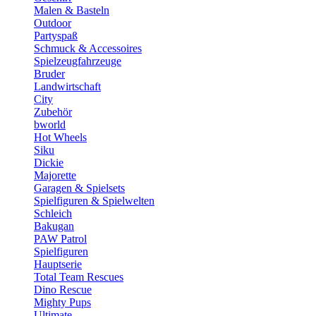
Malen & Basteln
Outdoor
Partyspaß
Schmuck & Accessoires
Spielzeugfahrzeuge
Bruder
Landwirtschaft
City
Zubehör
bworld
Hot Wheels
Siku
Dickie
Majorette
Garagen & Spielsets
Spielfiguren & Spielwelten
Schleich
Bakugan
PAW Patrol
Spielfiguren
Hauptserie
Total Team Rescues
Dino Rescue
Mighty Pups
Ultimate