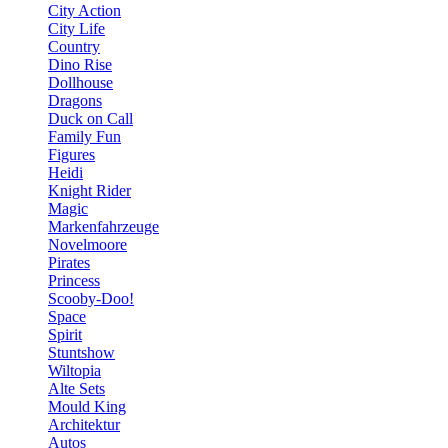
City Action
City Life
Country
Dino Rise
Dollhouse
Dragons
Duck on Call
Family Fun
Figures
Heidi
Knight Rider
Magic
Markenfahrzeuge
Novelmoore
Pirates
Princess
Scooby-Doo!
Space
Spirit
Stuntshow
Wiltopia
Alte Sets
Mould King
Architektur
Autos