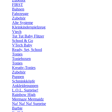
Zubehör
FIRST
Bahnen
Fahrzeuge
Zubehör
Alte Systeme
Kleinkinderspielzeug
Vtech
Tut Tut Baby Flitzer
School & Go
VTech Baby
Ready, Set, School
Tonies
Tonieboxen
Tonies
Kreativ-Tonies
Zubehör
Puppen
Schminkköpfe
Ankleidepuppen
L.O.L. Surprise!
Rainbow High
Mermaze Mermaidz
Na! Na! Na! Surprise
Barbie