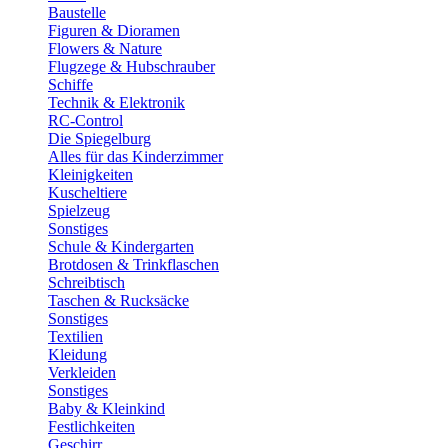
Baustelle
Figuren & Dioramen
Flowers & Nature
Flugzege & Hubschrauber
Schiffe
Technik & Elektronik
RC-Control
Die Spiegelburg
Alles für das Kinderzimmer
Kleinigkeiten
Kuscheltiere
Spielzeug
Sonstiges
Schule & Kindergarten
Brotdosen & Trinkflaschen
Schreibtisch
Taschen & Rucksäcke
Sonstiges
Textilien
Kleidung
Verkleiden
Sonstiges
Baby & Kleinkind
Festlichkeiten
Geschirr