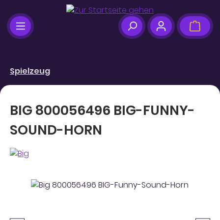
Zum Hauptinhalt springen
Ware
Spielzeug
BIG 800056496 BIG-FUNNY-
SOUND-HORN
Bildergalerie überspringen