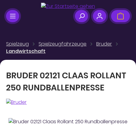
Zum Hauptinhalt springen
Ware
Spielzeug
Spielzeugfahrzeuge
Bruder
Landwirtschaft
BRUDER 02121 CLAAS ROLLANT
250 RUNDBALLENPRESSE
Bildergalerie überspringen