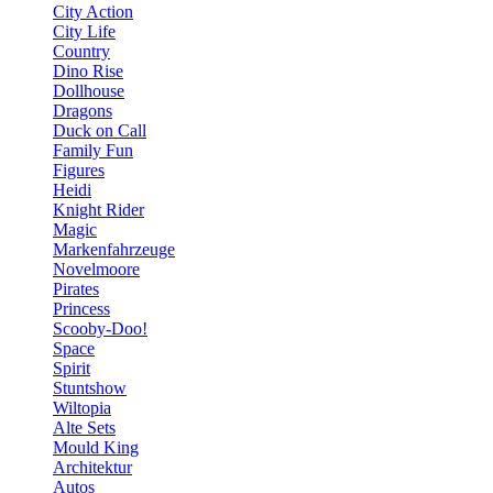
City Action
City Life
Country
Dino Rise
Dollhouse
Dragons
Duck on Call
Family Fun
Figures
Heidi
Knight Rider
Magic
Markenfahrzeuge
Novelmoore
Pirates
Princess
Scooby-Doo!
Space
Spirit
Stuntshow
Wiltopia
Alte Sets
Mould King
Architektur
Autos