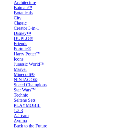
Architecture
Batman™
Botanicals
City
Classic
Creator 3-in-1
Disney™
DUPLO®
Friends
Fortnite®
Harry Potter™
Icons
Jurassic World™
Marvel
Minecraft®
NINJAGO®
Speed Champions
Star Wars™
Technic
Seltene Sets
PLAYMOBIL
1.2.3
A-Team
Ayuma
Back to the Future