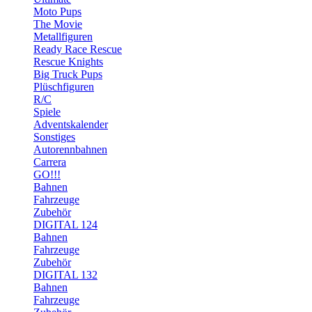
Moto Pups
The Movie
Metallfiguren
Ready Race Rescue
Rescue Knights
Big Truck Pups
Plüschfiguren
R/C
Spiele
Adventskalender
Sonstiges
Autorennbahnen
Carrera
GO!!!
Bahnen
Fahrzeuge
Zubehör
DIGITAL 124
Bahnen
Fahrzeuge
Zubehör
DIGITAL 132
Bahnen
Fahrzeuge