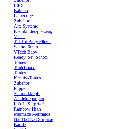
Zubehör
FIRST
Bahnen
Fahrzeuge
Zubehör
Alte Systeme
Kleinkinderspielzeug
Vtech
Tut Tut Baby Flitzer
School & Go
VTech Baby
Ready, Set, School
Tonies
Tonieboxen
Tonies
Kreativ-Tonies
Zubehör
Puppen
Schminkköpfe
Ankleidepuppen
L.O.L. Surprise!
Rainbow High
Mermaze Mermaidz
Na! Na! Na! Surprise
Barbie