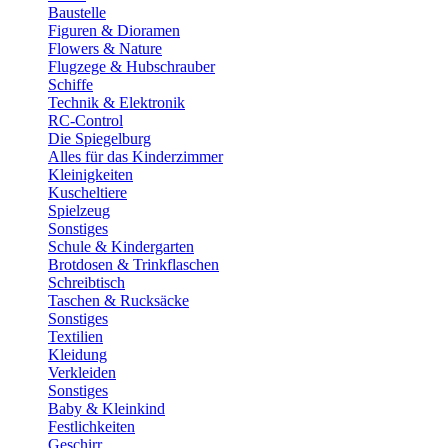
Baustelle
Figuren & Dioramen
Flowers & Nature
Flugzege & Hubschrauber
Schiffe
Technik & Elektronik
RC-Control
Die Spiegelburg
Alles für das Kinderzimmer
Kleinigkeiten
Kuscheltiere
Spielzeug
Sonstiges
Schule & Kindergarten
Brotdosen & Trinkflaschen
Schreibtisch
Taschen & Rucksäcke
Sonstiges
Textilien
Kleidung
Verkleiden
Sonstiges
Baby & Kleinkind
Festlichkeiten
Geschirr