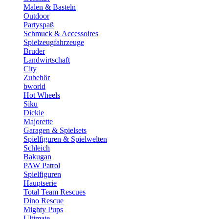
Malen & Basteln
Outdoor
Partyspaß
Schmuck & Accessoires
Spielzeugfahrzeuge
Bruder
Landwirtschaft
City
Zubehör
bworld
Hot Wheels
Siku
Dickie
Majorette
Garagen & Spielsets
Spielfiguren & Spielwelten
Schleich
Bakugan
PAW Patrol
Spielfiguren
Hauptserie
Total Team Rescues
Dino Rescue
Mighty Pups
Ultimate