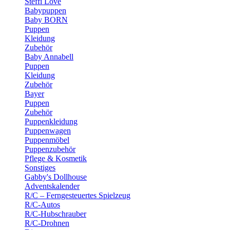
Steffi Love
Babypuppen
Baby BORN
Puppen
Kleidung
Zubehör
Baby Annabell
Puppen
Kleidung
Zubehör
Bayer
Puppen
Zubehör
Puppenkleidung
Puppenwagen
Puppenmöbel
Puppenzubehör
Pflege & Kosmetik
Sonstiges
Gabby's Dollhouse
Adventskalender
R/C – Ferngesteuertes Spielzeug
R/C-Autos
R/C-Hubschrauber
R/C-Drohnen