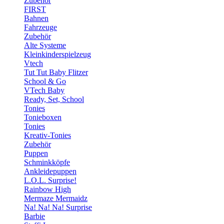
Zubehör
FIRST
Bahnen
Fahrzeuge
Zubehör
Alte Systeme
Kleinkinderspielzeug
Vtech
Tut Tut Baby Flitzer
School & Go
VTech Baby
Ready, Set, School
Tonies
Tonieboxen
Tonies
Kreativ-Tonies
Zubehör
Puppen
Schminkköpfe
Ankleidepuppen
L.O.L. Surprise!
Rainbow High
Mermaze Mermaidz
Na! Na! Na! Surprise
Barbie