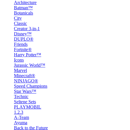
Architecture
Batman™
Botanicals
City
Classic
Creator 3-in-1
Disney™
DUPLO®
Friends
Fortnite®
Harry Potter™
Icons
Jurassic World™
Marvel
Minecraft®
NINJAGO®
Speed Champions
Star Wars™
Technic
Seltene Sets
PLAYMOBIL
1.2.3
A-Team
Ayuma
Back to the Future