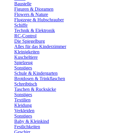
Baustelle
Figuren & Dioramen
Flowers & Nature
Flugzege & Hubschrauber
Schiffe
Technik & Elektronik
RC-Control
Die Spiegelburg
Alles für das Kinderzimmer
Kleinigkeiten
Kuscheltiere
Spielzeug
Sonstiges
Schule & Kindergarten
Brotdosen & Trinkflaschen
Schreibtisch
Taschen & Rucksäcke
Sonstiges
Textilien
Kleidung
Verkleiden
Sonstiges
Baby & Kleinkind
Festlichkeiten
Geschirr