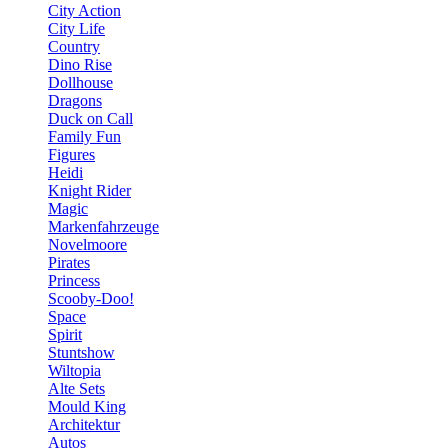
City Action
City Life
Country
Dino Rise
Dollhouse
Dragons
Duck on Call
Family Fun
Figures
Heidi
Knight Rider
Magic
Markenfahrzeuge
Novelmoore
Pirates
Princess
Scooby-Doo!
Space
Spirit
Stuntshow
Wiltopia
Alte Sets
Mould King
Architektur
Autos