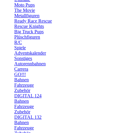
Moto Pups
The Movie
Metallfiguren
Ready Race Rescue
Rescue Knights
Big Truck Pups
Plüschfiguren
R/C
Spiele
Adventskalender
Sonstiges
Autorennbahnen
Carrera
GO!!!
Bahnen
Fahrzeuge
Zubehör
DIGITAL 124
Bahnen
Fahrzeuge
Zubehör
DIGITAL 132
Bahnen
Fahrzeuge