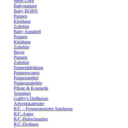
Steffi Love
Babypuppen
Baby BORN
Puppen
Kleidung
Zubehör
Baby Annabell
Puppen
Kleidung
Zubehör
Bayer
Puppen
Zubehör
Puppenkleidung
Puppenwagen
Puppenmöbel
Puppenzubehör
Pflege & Kosmetik
Sonstiges
Gabby's Dollhouse
Adventskalender
R/C – Ferngesteuertes Spielzeug
R/C-Autos
R/C-Hubschrauber
R/C-Drohnen