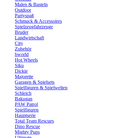
Malen & Basteln
Outdoor
Partyspaß
Schmuck & Accessoires
Spielzeugfahrzeuge
Bruder
Landwirtschaft
City
Zubehör
bworld
Hot Wheels
Siku
Dickie
Majorette
Garagen & Spielsets
Spielfiguren & Spielwelten
Schleich
Bakugan
PAW Patrol
Spielfiguren
Hauptserie
Total Team Rescues
Dino Rescue
Mighty Pups
Ultimate