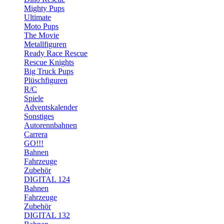
Mighty Pups
Ultimate
Moto Pups
The Movie
Metallfiguren
Ready Race Rescue
Rescue Knights
Big Truck Pups
Plüschfiguren
R/C
Spiele
Adventskalender
Sonstiges
Autorennbahnen
Carrera
GO!!!
Bahnen
Fahrzeuge
Zubehör
DIGITAL 124
Bahnen
Fahrzeuge
Zubehör
DIGITAL 132