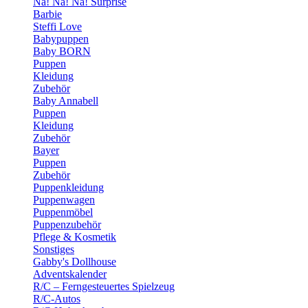
Na! Na! Na! Surprise
Barbie
Steffi Love
Babypuppen
Baby BORN
Puppen
Kleidung
Zubehör
Baby Annabell
Puppen
Kleidung
Zubehör
Bayer
Puppen
Zubehör
Puppenkleidung
Puppenwagen
Puppenmöbel
Puppenzubehör
Pflege & Kosmetik
Sonstiges
Gabby's Dollhouse
Adventskalender
R/C – Ferngesteuertes Spielzeug
R/C-Autos