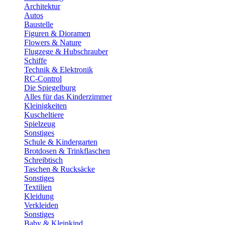
Architektur
Autos
Baustelle
Figuren & Dioramen
Flowers & Nature
Flugzege & Hubschrauber
Schiffe
Technik & Elektronik
RC-Control
Die Spiegelburg
Alles für das Kinderzimmer
Kleinigkeiten
Kuscheltiere
Spielzeug
Sonstiges
Schule & Kindergarten
Brotdosen & Trinkflaschen
Schreibtisch
Taschen & Rucksäcke
Sonstiges
Textilien
Kleidung
Verkleiden
Sonstiges
Baby & Kleinkind