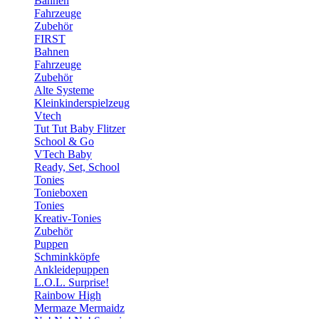
Bahnen
Fahrzeuge
Zubehör
FIRST
Bahnen
Fahrzeuge
Zubehör
Alte Systeme
Kleinkinderspielzeug
Vtech
Tut Tut Baby Flitzer
School & Go
VTech Baby
Ready, Set, School
Tonies
Tonieboxen
Tonies
Kreativ-Tonies
Zubehör
Puppen
Schminkköpfe
Ankleidepuppen
L.O.L. Surprise!
Rainbow High
Mermaze Mermaidz