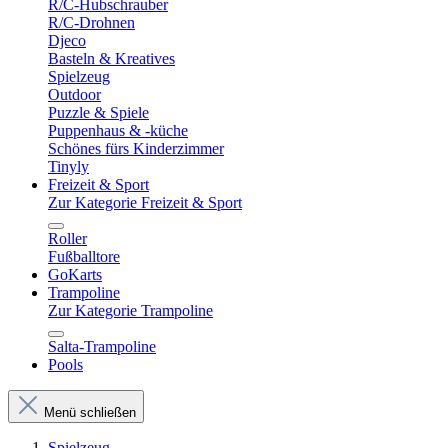
R/C-Hubschrauber
R/C-Drohnen
Djeco
Basteln & Kreatives
Spielzeug
Outdoor
Puzzle & Spiele
Puppenhaus & -küche
Schönes fürs Kinderzimmer
Tinyly
Freizeit & Sport
Zur Kategorie Freizeit & Sport
Roller
Fußballtore
GoKarts
Trampoline
Zur Kategorie Trampoline
Salta-Trampoline
Pools
Menü schließen
Spielzeug