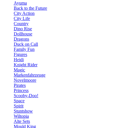
Ayuma
Back to the Future
City Action
City Life
Country
Dino Rise
Dollhouse
Dragons
Duck on Call
Family Fun
Figures
Heidi
Knight Rider
Magic
Markenfahrzeuge
Novelmoore
Pirates
Princess
Scooby-Doo!
Space
Spirit
Stuntshow
Wiltopia
Alte Sets
Mould King