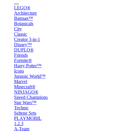
LEGO®
Architecture
Batman™
Botanicals
City
Classic
Creator 3-in-1
Disney™
DUPLO®
Friends
Fortnite®
Harry Potter™
Icons
Jurassic World™
Marvel
Minecraft®
NINJAGO®
Speed Champions
Star Wars™
Technic
Seltene Sets
PLAYMOBIL
1.2.3
A-Team