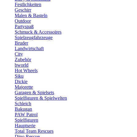
Festlichkeiten
Geschirr
Malen & Basteln
Outdoor
Partyspaß
Schmuck & Accessoires
Spielzeugfahrzeuge
Bruder
Landwirtschaft
City
Zubehör
bworld
Hot Wheels
Siku
Dickie
Majorette
Garagen & Spielsets
Spielfiguren & Spielwelten
Schleich
Bakugan
PAW Patrol
Spielfiguren
Hauptserie
Total Team Rescues
Dino Rescue