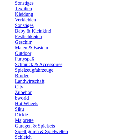
Sonstiges
Textilien
Kleidung
Verkleiden
Sonstiges
Baby & Kleinkind
Festlichkeiten
Geschirr
Malen & Basteln
Outdoor
Partyspaß
Schmuck & Accessoires
Spielzeugfahrzeuge
Bruder
Landwirtschaft
City
Zubehör
bworld
Hot Wheels
Siku
Dickie
Majorette
Garagen & Spielsets
Spielfiguren & Spielwelten
Schleich