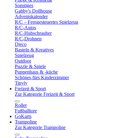
Sonstiges
Gabby's Dollhouse
Adventskalender
R/C – Ferngesteuertes Spielzeug
R/C-Autos
R/C-Hubschrauber
R/C-Drohnen
Djeco
Basteln & Kreatives
Spielzeug
Outdoor
Puzzle & Spiele
Puppenhaus & -küche
Schönes fürs Kinderzimmer
Tinyly
Freizeit & Sport
Zur Kategorie Freizeit & Sport
Roller
Fußballtore
GoKarts
Trampoline
Zur Kategorie Trampoline