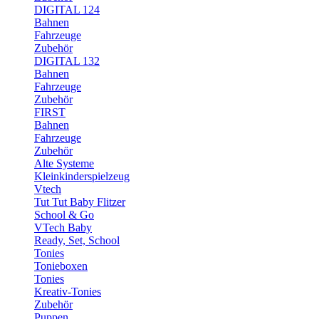
DIGITAL 124
Bahnen
Fahrzeuge
Zubehör
DIGITAL 132
Bahnen
Fahrzeuge
Zubehör
FIRST
Bahnen
Fahrzeuge
Zubehör
Alte Systeme
Kleinkinderspielzeug
Vtech
Tut Tut Baby Flitzer
School & Go
VTech Baby
Ready, Set, School
Tonies
Tonieboxen
Tonies
Kreativ-Tonies
Zubehör
Puppen