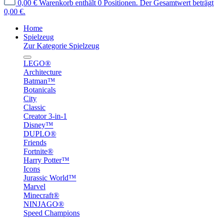
0,00 €
Warenkorb enthält 0 Positionen. Der Gesamtwert beträgt
0,00 €.
Home
Spielzeug
Zur Kategorie Spielzeug
LEGO®
Architecture
Batman™
Botanicals
City
Classic
Creator 3-in-1
Disney™
DUPLO®
Friends
Fortnite®
Harry Potter™
Icons
Jurassic World™
Marvel
Minecraft®
NINJAGO®
Speed Champions