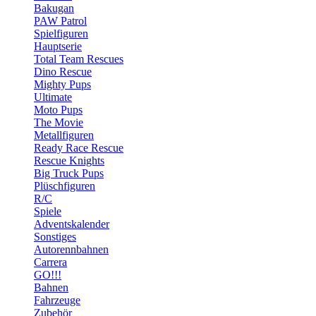
Bakugan
PAW Patrol
Spielfiguren
Hauptserie
Total Team Rescues
Dino Rescue
Mighty Pups
Ultimate
Moto Pups
The Movie
Metallfiguren
Ready Race Rescue
Rescue Knights
Big Truck Pups
Plüschfiguren
R/C
Spiele
Adventskalender
Sonstiges
Autorennbahnen
Carrera
GO!!!
Bahnen
Fahrzeuge
Zubehör