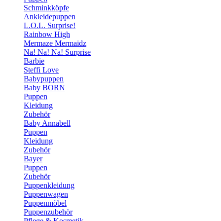
Schminkköpfe
Ankleidepuppen
L.O.L. Surprise!
Rainbow High
Mermaze Mermaidz
Na! Na! Na! Surprise
Barbie
Steffi Love
Babypuppen
Baby BORN
Puppen
Kleidung
Zubehör
Baby Annabell
Puppen
Kleidung
Zubehör
Bayer
Puppen
Zubehör
Puppenkleidung
Puppenwagen
Puppenmöbel
Puppenzubehör
Pflege & Kosmetik