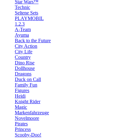
Star Wars™
Technic
Seltene Sets
PLAYMOBIL
1.2.3
A-Team
Ayuma
Back to the Future
City Action
City Life
Country
Dino Rise
Dollhouse
Dragons
Duck on Call
Family Fun
Figures
Heidi
Knight Rider
Magic
Markenfahrzeuge
Novelmoore
Pirates
Princess
Scooby-Doo!