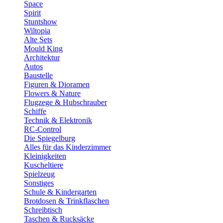
Space
Spirit
Stuntshow
Wiltopia
Alte Sets
Mould King
Architektur
Autos
Baustelle
Figuren & Dioramen
Flowers & Nature
Flugzege & Hubschrauber
Schiffe
Technik & Elektronik
RC-Control
Die Spiegelburg
Alles für das Kinderzimmer
Kleinigkeiten
Kuscheltiere
Spielzeug
Sonstiges
Schule & Kindergarten
Brotdosen & Trinkflaschen
Schreibtisch
Taschen & Rucksäcke