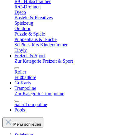
R/C-Hubschrauber
R/C-Drohnen
Djeco
Basteln & Kreatives
Spielzeug
Outdoor
Puzzle & Spiele
Puppenhaus & -küche
Schönes fürs Kinderzimmer
Tinyly
Freizeit & Sport
Zur Kategorie Freizeit & Sport
Roller
Fußballtore
GoKarts
Trampoline
Zur Kategorie Trampoline
Salta-Trampoline
Pools
Menü schließen
Spielzeug