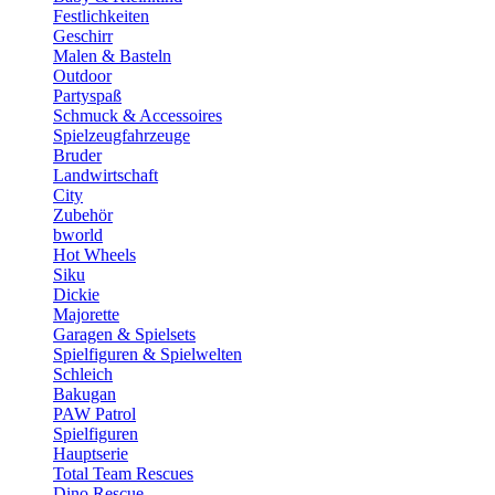
Festlichkeiten
Geschirr
Malen & Basteln
Outdoor
Partyspaß
Schmuck & Accessoires
Spielzeugfahrzeuge
Bruder
Landwirtschaft
City
Zubehör
bworld
Hot Wheels
Siku
Dickie
Majorette
Garagen & Spielsets
Spielfiguren & Spielwelten
Schleich
Bakugan
PAW Patrol
Spielfiguren
Hauptserie
Total Team Rescues
Dino Rescue