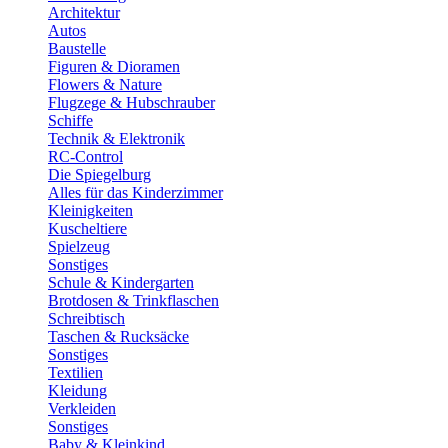
Architektur
Autos
Baustelle
Figuren & Dioramen
Flowers & Nature
Flugzege & Hubschrauber
Schiffe
Technik & Elektronik
RC-Control
Die Spiegelburg
Alles für das Kinderzimmer
Kleinigkeiten
Kuscheltiere
Spielzeug
Sonstiges
Schule & Kindergarten
Brotdosen & Trinkflaschen
Schreibtisch
Taschen & Rucksäcke
Sonstiges
Textilien
Kleidung
Verkleiden
Sonstiges
Baby & Kleinkind