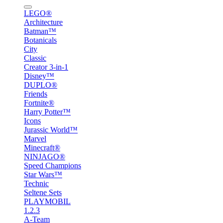
LEGO®
Architecture
Batman™
Botanicals
City
Classic
Creator 3-in-1
Disney™
DUPLO®
Friends
Fortnite®
Harry Potter™
Icons
Jurassic World™
Marvel
Minecraft®
NINJAGO®
Speed Champions
Star Wars™
Technic
Seltene Sets
PLAYMOBIL
1.2.3
A-Team