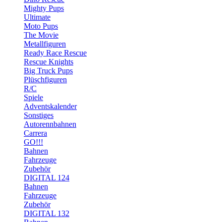
Mighty Pups
Ultimate
Moto Pups
The Movie
Metallfiguren
Ready Race Rescue
Rescue Knights
Big Truck Pups
Plüschfiguren
R/C
Spiele
Adventskalender
Sonstiges
Autorennbahnen
Carrera
GO!!!
Bahnen
Fahrzeuge
Zubehör
DIGITAL 124
Bahnen
Fahrzeuge
Zubehör
DIGITAL 132