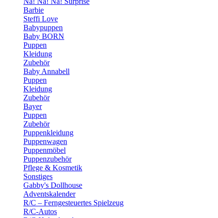
Na! Na! Na! Surprise
Barbie
Steffi Love
Babypuppen
Baby BORN
Puppen
Kleidung
Zubehör
Baby Annabell
Puppen
Kleidung
Zubehör
Bayer
Puppen
Zubehör
Puppenkleidung
Puppenwagen
Puppenmöbel
Puppenzubehör
Pflege & Kosmetik
Sonstiges
Gabby's Dollhouse
Adventskalender
R/C – Ferngesteuertes Spielzeug
R/C-Autos