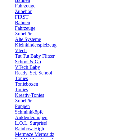
Bahnen
Fahrzeuge
Zubehör
FIRST
Bahnen
Fahrzeuge
Zubehör
Alte Systeme
Kleinkinderspielzeug
Vtech
Tut Tut Baby Flitzer
School & Go
VTech Baby
Ready, Set, School
Tonies
Tonieboxen
Tonies
Kreativ-Tonies
Zubehör
Puppen
Schminkköpfe
Ankleidepuppen
L.O.L. Surprise!
Rainbow High
Mermaze Mermaidz