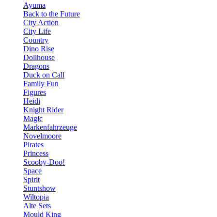
Ayuma
Back to the Future
City Action
City Life
Country
Dino Rise
Dollhouse
Dragons
Duck on Call
Family Fun
Figures
Heidi
Knight Rider
Magic
Markenfahrzeuge
Novelmoore
Pirates
Princess
Scooby-Doo!
Space
Spirit
Stuntshow
Wiltopia
Alte Sets
Mould King