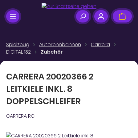
Zum Hauptinhalt springen
Ware
Spielzeug
Autorennbahnen
Carrera
DIGITAL 132
Zubehör
CARRERA 20020366 2
LEITKIELE INKL. 8
DOPPELSCHLEIFER
CARRERA RC
Bildergalerie überspringen