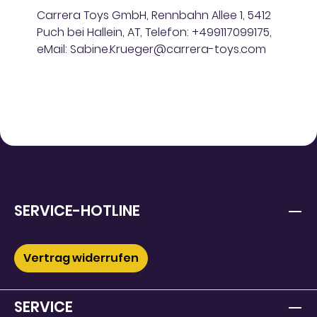
Carrera Toys GmbH, Rennbahn Allee 1, 5412
Puch bei Hallein, AT, Telefon: +499117099175,
eMail: Sabine.Krueger@carrera-toys.com
SERVICE-HOTLINE
Vertrag widerrufen
SERVICE