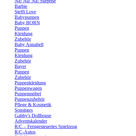
Na! Na! Na! Surprise
Barbie
Steffi Love
Babypuppen
Baby BORN
Puppen
Kleidung
Zubehör
Baby Annabell
Puppen
Kleidung
Zubehör
Bayer
Puppen
Zubehör
Puppenkleidung
Puppenwagen
Puppenmöbel
Puppenzubehör
Pflege & Kosmetik
Sonstiges
Gabby's Dollhouse
Adventskalender
R/C – Ferngesteuertes Spielzeug
R/C-Autos