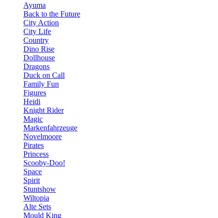
Ayuma
Back to the Future
City Action
City Life
Country
Dino Rise
Dollhouse
Dragons
Duck on Call
Family Fun
Figures
Heidi
Knight Rider
Magic
Markenfahrzeuge
Novelmoore
Pirates
Princess
Scooby-Doo!
Space
Spirit
Stuntshow
Wiltopia
Alte Sets
Mould King