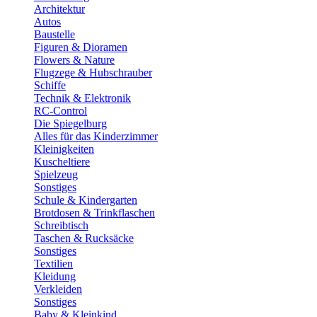
Architektur
Autos
Baustelle
Figuren & Dioramen
Flowers & Nature
Flugzege & Hubschrauber
Schiffe
Technik & Elektronik
RC-Control
Die Spiegelburg
Alles für das Kinderzimmer
Kleinigkeiten
Kuscheltiere
Spielzeug
Sonstiges
Schule & Kindergarten
Brotdosen & Trinkflaschen
Schreibtisch
Taschen & Rucksäcke
Sonstiges
Textilien
Kleidung
Verkleiden
Sonstiges
Baby & Kleinkind