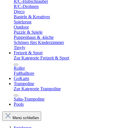
R/C-Hubschrauber
R/C-Drohnen
Djeco
Basteln & Kreatives
Spielzeug
Outdoor
Puzzle & Spiele
Puppenhaus & -küche
Schönes fürs Kinderzimmer
Tinyly
Freizeit & Sport
Zur Kategorie Freizeit & Sport
Roller
Fußballtore
GoKarts
Trampoline
Zur Kategorie Trampoline
Salta-Trampoline
Pools
Menü schließen
Spielzeug