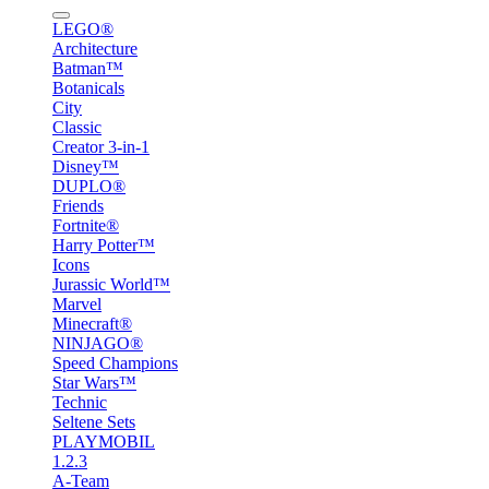
LEGO®
Architecture
Batman™
Botanicals
City
Classic
Creator 3-in-1
Disney™
DUPLO®
Friends
Fortnite®
Harry Potter™
Icons
Jurassic World™
Marvel
Minecraft®
NINJAGO®
Speed Champions
Star Wars™
Technic
Seltene Sets
PLAYMOBIL
1.2.3
A-Team