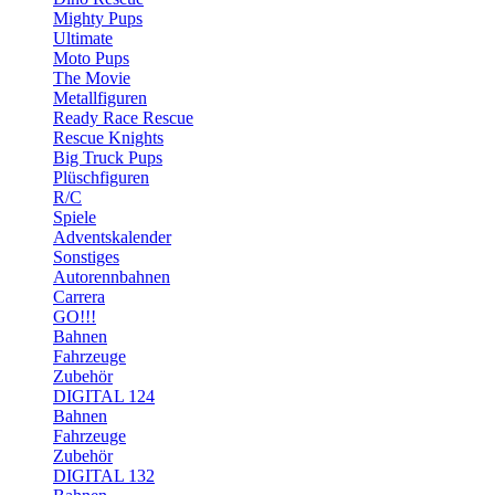
Mighty Pups
Ultimate
Moto Pups
The Movie
Metallfiguren
Ready Race Rescue
Rescue Knights
Big Truck Pups
Plüschfiguren
R/C
Spiele
Adventskalender
Sonstiges
Autorennbahnen
Carrera
GO!!!
Bahnen
Fahrzeuge
Zubehör
DIGITAL 124
Bahnen
Fahrzeuge
Zubehör
DIGITAL 132