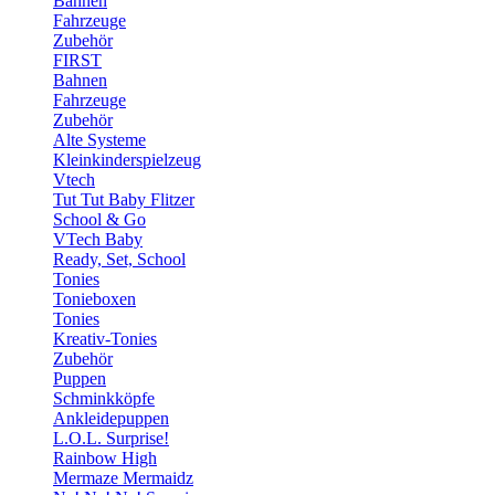
Bahnen
Fahrzeuge
Zubehör
FIRST
Bahnen
Fahrzeuge
Zubehör
Alte Systeme
Kleinkinderspielzeug
Vtech
Tut Tut Baby Flitzer
School & Go
VTech Baby
Ready, Set, School
Tonies
Tonieboxen
Tonies
Kreativ-Tonies
Zubehör
Puppen
Schminkköpfe
Ankleidepuppen
L.O.L. Surprise!
Rainbow High
Mermaze Mermaidz