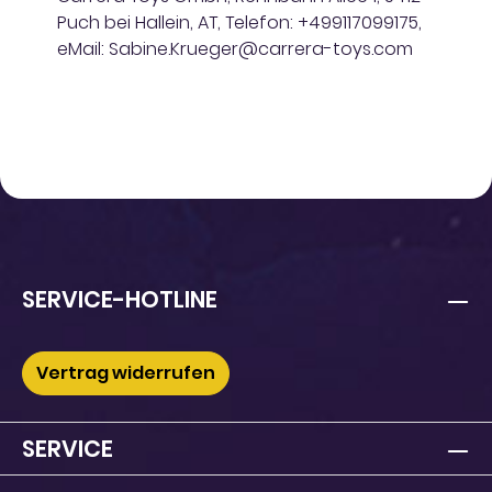
Puch bei Hallein, AT, Telefon: +499117099175,
eMail: Sabine.Krueger@carrera-toys.com
SERVICE-HOTLINE
Vertrag widerrufen
SERVICE