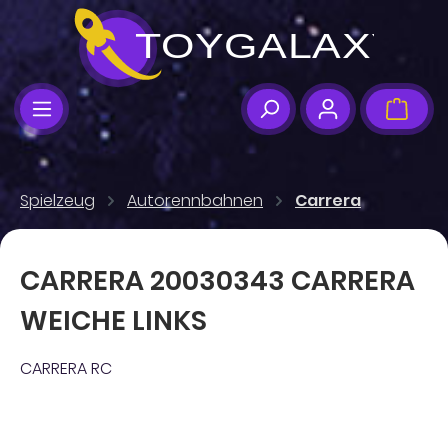
Zum Hauptinhalt springen
Ware
Spielzeug
Autorennbahnen
Carrera
CARRERA 20030343 CARRERA
WEICHE LINKS
CARRERA RC
Bildergalerie überspringen