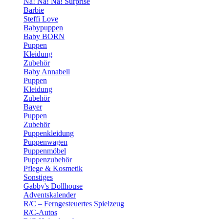
Na! Na! Na! Surprise
Barbie
Steffi Love
Babypuppen
Baby BORN
Puppen
Kleidung
Zubehör
Baby Annabell
Puppen
Kleidung
Zubehör
Bayer
Puppen
Zubehör
Puppenkleidung
Puppenwagen
Puppenmöbel
Puppenzubehör
Pflege & Kosmetik
Sonstiges
Gabby's Dollhouse
Adventskalender
R/C – Ferngesteuertes Spielzeug
R/C-Autos