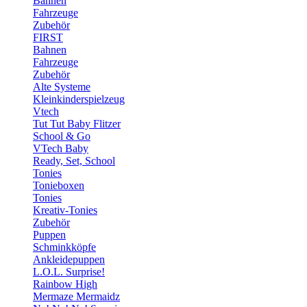
Bahnen
Fahrzeuge
Zubehör
FIRST
Bahnen
Fahrzeuge
Zubehör
Alte Systeme
Kleinkinderspielzeug
Vtech
Tut Tut Baby Flitzer
School & Go
VTech Baby
Ready, Set, School
Tonies
Tonieboxen
Tonies
Kreativ-Tonies
Zubehör
Puppen
Schminkköpfe
Ankleidepuppen
L.O.L. Surprise!
Rainbow High
Mermaze Mermaidz