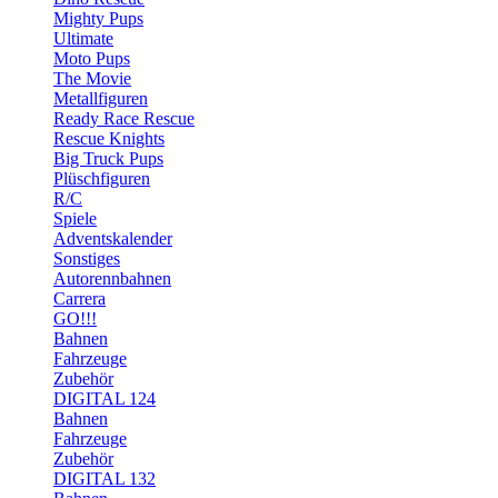
Mighty Pups
Ultimate
Moto Pups
The Movie
Metallfiguren
Ready Race Rescue
Rescue Knights
Big Truck Pups
Plüschfiguren
R/C
Spiele
Adventskalender
Sonstiges
Autorennbahnen
Carrera
GO!!!
Bahnen
Fahrzeuge
Zubehör
DIGITAL 124
Bahnen
Fahrzeuge
Zubehör
DIGITAL 132