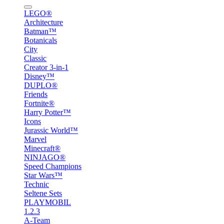
LEGO®
Architecture
Batman™
Botanicals
City
Classic
Creator 3-in-1
Disney™
DUPLO®
Friends
Fortnite®
Harry Potter™
Icons
Jurassic World™
Marvel
Minecraft®
NINJAGO®
Speed Champions
Star Wars™
Technic
Seltene Sets
PLAYMOBIL
1.2.3
A-Team