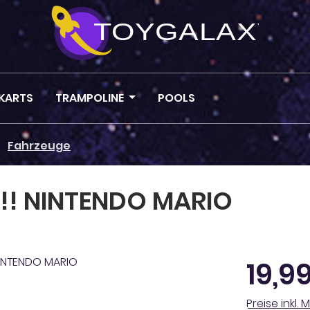
KARTS
TRAMPOLINE
POOLS
Fahrzeuge
!! NINTENDO MARIO
Regulärer Pr
19,9
Preise inkl.