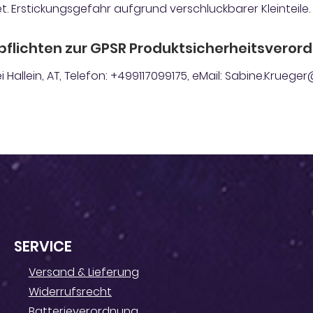
t. Erstickungsgefahr aufgrund verschluckbarer Kleinteile.
pflichten zur GPSR Produktsicherheitsveror
 Hallein, AT, Telefon: +499117099175, eMail: Sabine.Krue
SERVICE
Versand & Lieferung
Widerrufsrecht
Batterieverordnung