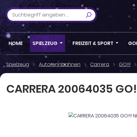
m Hauptinhalt springen
Zur Suche springen
Zur Hauptnavigation springen
HOME
SPIELZEUG
FREIZEIT & SPORT
GO
Spielzeug
Autorennbahnen
Carrera
GO!!!
CARRERA 20064035 GO!
Bildergalerie überspringen