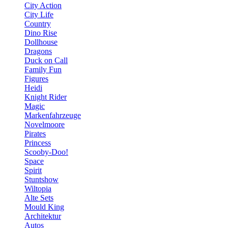
City Action
City Life
Country
Dino Rise
Dollhouse
Dragons
Duck on Call
Family Fun
Figures
Heidi
Knight Rider
Magic
Markenfahrzeuge
Novelmoore
Pirates
Princess
Scooby-Doo!
Space
Spirit
Stuntshow
Wiltopia
Alte Sets
Mould King
Architektur
Autos