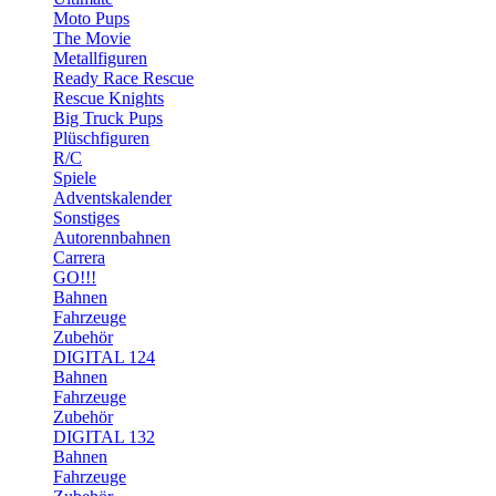
Moto Pups
The Movie
Metallfiguren
Ready Race Rescue
Rescue Knights
Big Truck Pups
Plüschfiguren
R/C
Spiele
Adventskalender
Sonstiges
Autorennbahnen
Carrera
GO!!!
Bahnen
Fahrzeuge
Zubehör
DIGITAL 124
Bahnen
Fahrzeuge
Zubehör
DIGITAL 132
Bahnen
Fahrzeuge