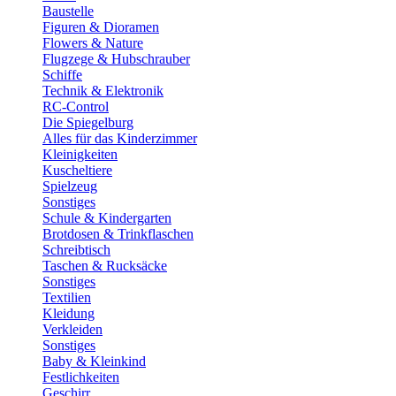
Baustelle
Figuren & Dioramen
Flowers & Nature
Flugzege & Hubschrauber
Schiffe
Technik & Elektronik
RC-Control
Die Spiegelburg
Alles für das Kinderzimmer
Kleinigkeiten
Kuscheltiere
Spielzeug
Sonstiges
Schule & Kindergarten
Brotdosen & Trinkflaschen
Schreibtisch
Taschen & Rucksäcke
Sonstiges
Textilien
Kleidung
Verkleiden
Sonstiges
Baby & Kleinkind
Festlichkeiten
Geschirr