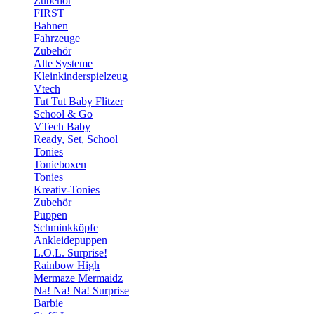
Zubehör
FIRST
Bahnen
Fahrzeuge
Zubehör
Alte Systeme
Kleinkinderspielzeug
Vtech
Tut Tut Baby Flitzer
School & Go
VTech Baby
Ready, Set, School
Tonies
Tonieboxen
Tonies
Kreativ-Tonies
Zubehör
Puppen
Schminkköpfe
Ankleidepuppen
L.O.L. Surprise!
Rainbow High
Mermaze Mermaidz
Na! Na! Na! Surprise
Barbie