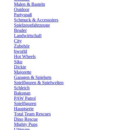
Malen & Basteln
Outdoor
Partyspaß
Schmuck & Accessoires
Spielzeugfahrzeuge
Bruder
Landwirtschaft
City
Zubehör
bworld
Hot Wheels
Siku
Dickie
Majorette
Garagen & Spielsets
Spielfiguren & Spielwelten
Schleich
Bakugan
PAW Patrol
Spielfiguren
Hauptserie
Total Team Rescues
Dino Rescue
Mighty Pups
Ultimate