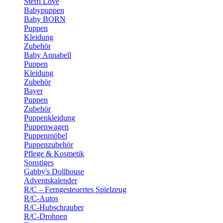
Steffi Love
Babypuppen
Baby BORN
Puppen
Kleidung
Zubehör
Baby Annabell
Puppen
Kleidung
Zubehör
Bayer
Puppen
Zubehör
Puppenkleidung
Puppenwagen
Puppenmöbel
Puppenzubehör
Pflege & Kosmetik
Sonstiges
Gabby's Dollhouse
Adventskalender
R/C – Ferngesteuertes Spielzeug
R/C-Autos
R/C-Hubschrauber
R/C-Drohnen