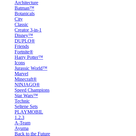
Architecture
Batman™
Botanicals
City
Classic
Creator 3-in-1
Disney™
DUPLO®
Friends
Fortnite®
Harry Potter™
Icons
Jurassic World™
Marvel
Minecraft®
NINJAGO®
Speed Champions
Star Wars™
Technic
Seltene Sets
PLAYMOBIL
1.2.3
A-Team
Ayuma
Back to the Future