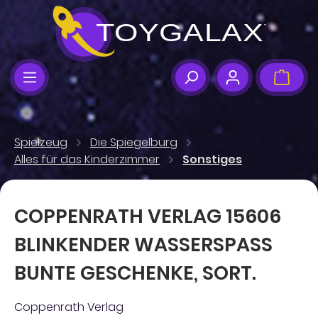
Zum Hauptinhalt springen
Ware
Spielzeug
Die Spiegelburg
Alles für das Kinderzimmer
Sonstiges
COPPENRATH VERLAG 15606
BLINKENDER WASSERSPASS B
UNTE GESCHENKE, SORT.
Coppenrath Verlag