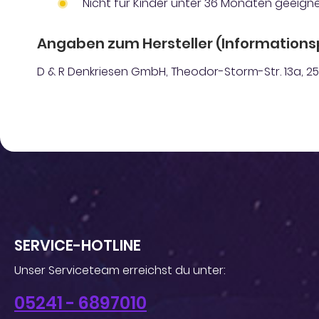
Nicht für Kinder unter 36 Monaten geeigne
Angaben zum Hersteller (Informations
D & R Denkriesen GmbH, Theodor-Storm-Str. 13a, 2
SERVICE-HOTLINE
Unser Serviceteam erreichst du unter:
05241 - 6897010