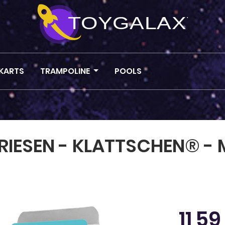
KARTS
TRAMPOLINE
POOLS
KRIESEN - KLATTSCHEN® -
Regulärer Pr
11,59