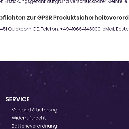
t. Erstickungsgefahr aufgrund verschluckbarer Kleinteile.
pflichten zur GPSR Produktsicherheitsveror
5451 Quickborn, DE, Telefon: +49410664143000, eMail: Bes
SERVICE
Versand & Lieferung
Widerrufsrecht
Batterieverordnung