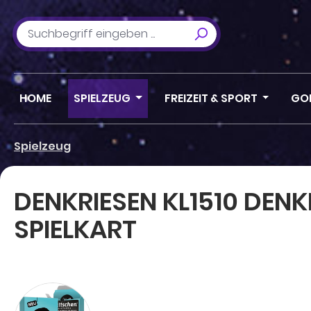
m Hauptinhalt springen
Zur Suche springen
Zur Hauptnavigation springen
HOME
SPIELZEUG
FREIZEIT & SPORT
GO
Spielzeug
DENKRIESEN KL1510 DEN
SPIELKART
Bildergalerie überspringen