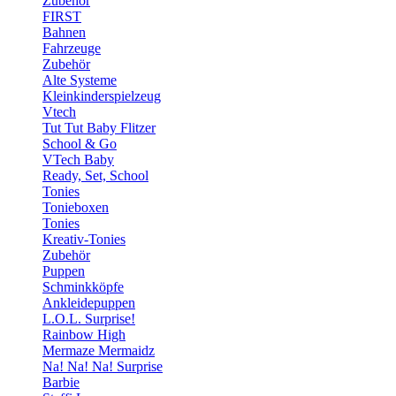
Zubehör
FIRST
Bahnen
Fahrzeuge
Zubehör
Alte Systeme
Kleinkinderspielzeug
Vtech
Tut Tut Baby Flitzer
School & Go
VTech Baby
Ready, Set, School
Tonies
Tonieboxen
Tonies
Kreativ-Tonies
Zubehör
Puppen
Schminkköpfe
Ankleidepuppen
L.O.L. Surprise!
Rainbow High
Mermaze Mermaidz
Na! Na! Na! Surprise
Barbie