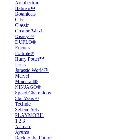
Architecture
Batman™
Botanicals
City
Classic
Creator 3-in-1
Disney™
DUPLO®
Friends
Fortnite®
Harry Potter™
Icons
Jurassic World™
Marvel
Minecraft®
NINJAGO®
Speed Champions
Star Wars™
Technic
Seltene Sets
PLAYMOBIL
1.2.3
A-Team
Ayuma
Back to the Future