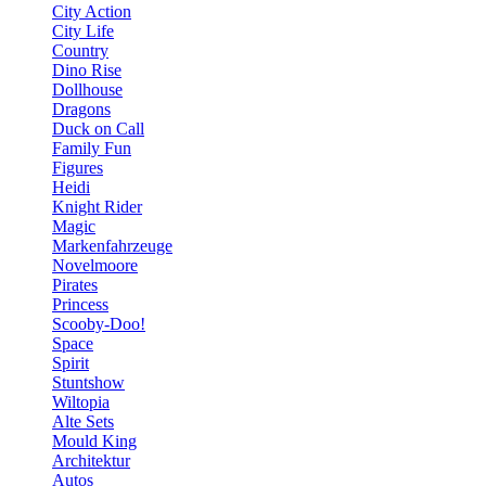
City Action
City Life
Country
Dino Rise
Dollhouse
Dragons
Duck on Call
Family Fun
Figures
Heidi
Knight Rider
Magic
Markenfahrzeuge
Novelmoore
Pirates
Princess
Scooby-Doo!
Space
Spirit
Stuntshow
Wiltopia
Alte Sets
Mould King
Architektur
Autos