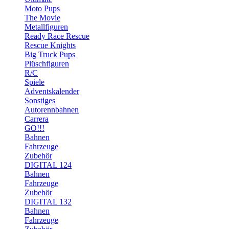
Moto Pups
The Movie
Metallfiguren
Ready Race Rescue
Rescue Knights
Big Truck Pups
Plüschfiguren
R/C
Spiele
Adventskalender
Sonstiges
Autorennbahnen
Carrera
GO!!!
Bahnen
Fahrzeuge
Zubehör
DIGITAL 124
Bahnen
Fahrzeuge
Zubehör
DIGITAL 132
Bahnen
Fahrzeuge