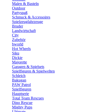
Malen & Basteln
Outdoor
Partyspaß
Schmuck & Accessoires
Spielzeugfahrzeuge
Bruder
Landwirtschaft
City
Zubehör
bworld
Hot Wheels
Siku
Dickie
Majorette
Garagen & Spielsets
Spielfiguren & Spielwelten
Schleich
Bakugan
PAW Patrol
Spielfiguren
Hauptserie
Total Team Rescues
Dino Rescue
Mighty Pups
Ultimate