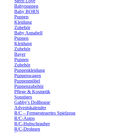
Steffi Love
Babypuppen
Baby BORN
Puppen
Kleidung
Zubehör
Baby Annabell
Puppen
Kleidung
Zubehör
Bayer
Puppen
Zubehör
Puppenkleidung
Puppenwagen
Puppenmöbel
Puppenzubehör
Pflege & Kosmetik
Sonstiges
Gabby's Dollhouse
Adventskalender
R/C – Ferngesteuertes Spielzeug
R/C-Autos
R/C-Hubschrauber
R/C-Drohnen