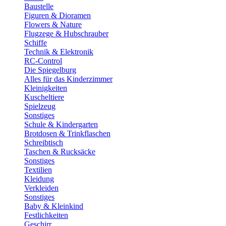
Baustelle
Figuren & Dioramen
Flowers & Nature
Flugzege & Hubschrauber
Schiffe
Technik & Elektronik
RC-Control
Die Spiegelburg
Alles für das Kinderzimmer
Kleinigkeiten
Kuscheltiere
Spielzeug
Sonstiges
Schule & Kindergarten
Brotdosen & Trinkflaschen
Schreibtisch
Taschen & Rucksäcke
Sonstiges
Textilien
Kleidung
Verkleiden
Sonstiges
Baby & Kleinkind
Festlichkeiten
Geschirr