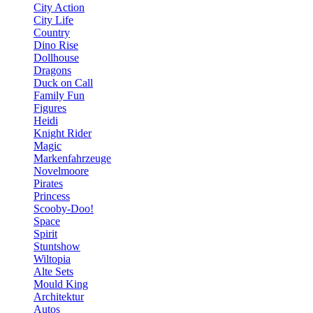
City Action
City Life
Country
Dino Rise
Dollhouse
Dragons
Duck on Call
Family Fun
Figures
Heidi
Knight Rider
Magic
Markenfahrzeuge
Novelmoore
Pirates
Princess
Scooby-Doo!
Space
Spirit
Stuntshow
Wiltopia
Alte Sets
Mould King
Architektur
Autos