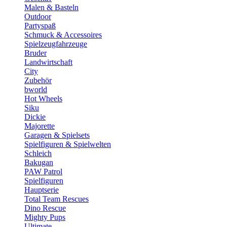
Malen & Basteln
Outdoor
Partyspaß
Schmuck & Accessoires
Spielzeugfahrzeuge
Bruder
Landwirtschaft
City
Zubehör
bworld
Hot Wheels
Siku
Dickie
Majorette
Garagen & Spielsets
Spielfiguren & Spielwelten
Schleich
Bakugan
PAW Patrol
Spielfiguren
Hauptserie
Total Team Rescues
Dino Rescue
Mighty Pups
Ultimate