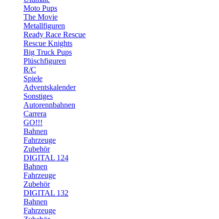
Moto Pups
The Movie
Metallfiguren
Ready Race Rescue
Rescue Knights
Big Truck Pups
Plüschfiguren
R/C
Spiele
Adventskalender
Sonstiges
Autorennbahnen
Carrera
GO!!!
Bahnen
Fahrzeuge
Zubehör
DIGITAL 124
Bahnen
Fahrzeuge
Zubehör
DIGITAL 132
Bahnen
Fahrzeuge