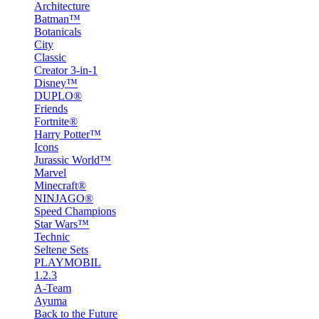
Architecture
Batman™
Botanicals
City
Classic
Creator 3-in-1
Disney™
DUPLO®
Friends
Fortnite®
Harry Potter™
Icons
Jurassic World™
Marvel
Minecraft®
NINJAGO®
Speed Champions
Star Wars™
Technic
Seltene Sets
PLAYMOBIL
1.2.3
A-Team
Ayuma
Back to the Future