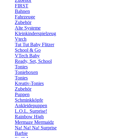
Zubehör
FIRST
Bahnen
Fahrzeuge
Zubehör
Alte Systeme
Kleinkinderspielzeug
Vtech
Tut Tut Baby Flitzer
School & Go
VTech Baby
Ready, Set, School
Tonies
Tonieboxen
Tonies
Kreativ-Tonies
Zubehör
Puppen
Schminkköpfe
Ankleidepuppen
L.O.L. Surprise!
Rainbow High
Mermaze Mermaidz
Na! Na! Na! Surprise
Barbie