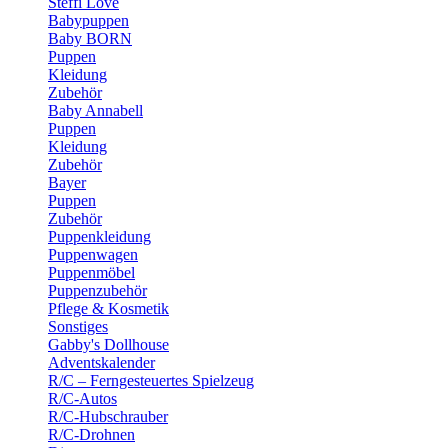
Steffi Love
Babypuppen
Baby BORN
Puppen
Kleidung
Zubehör
Baby Annabell
Puppen
Kleidung
Zubehör
Bayer
Puppen
Zubehör
Puppenkleidung
Puppenwagen
Puppenmöbel
Puppenzubehör
Pflege & Kosmetik
Sonstiges
Gabby's Dollhouse
Adventskalender
R/C – Ferngesteuertes Spielzeug
R/C-Autos
R/C-Hubschrauber
R/C-Drohnen