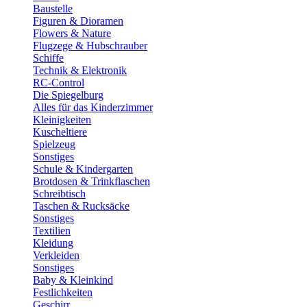
Baustelle
Figuren & Dioramen
Flowers & Nature
Flugzege & Hubschrauber
Schiffe
Technik & Elektronik
RC-Control
Die Spiegelburg
Alles für das Kinderzimmer
Kleinigkeiten
Kuscheltiere
Spielzeug
Sonstiges
Schule & Kindergarten
Brotdosen & Trinkflaschen
Schreibtisch
Taschen & Rucksäcke
Sonstiges
Textilien
Kleidung
Verkleiden
Sonstiges
Baby & Kleinkind
Festlichkeiten
Geschirr