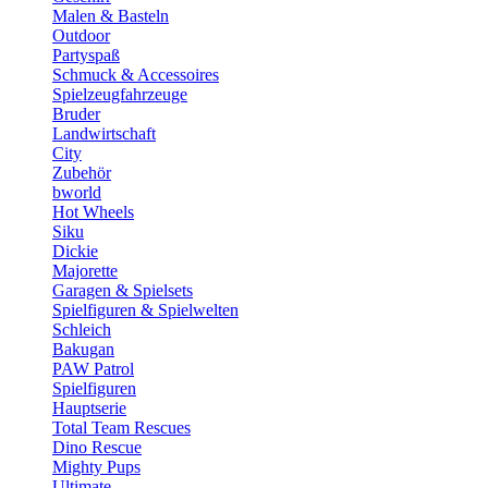
Malen & Basteln
Outdoor
Partyspaß
Schmuck & Accessoires
Spielzeugfahrzeuge
Bruder
Landwirtschaft
City
Zubehör
bworld
Hot Wheels
Siku
Dickie
Majorette
Garagen & Spielsets
Spielfiguren & Spielwelten
Schleich
Bakugan
PAW Patrol
Spielfiguren
Hauptserie
Total Team Rescues
Dino Rescue
Mighty Pups
Ultimate