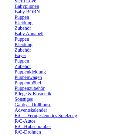
Steffi Love
Babypuppen
Baby BORN
Puppen
Kleidung
Zubehör
Baby Annabell
Puppen
Kleidung
Zubehör
Bayer
Puppen
Zubehör
Puppenkleidung
Puppenwagen
Puppenmöbel
Puppenzubehör
Pflege & Kosmetik
Sonstiges
Gabby's Dollhouse
Adventskalender
R/C – Ferngesteuertes Spielzeug
R/C-Autos
R/C-Hubschrauber
R/C-Drohnen