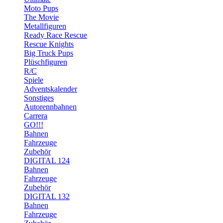
Moto Pups
The Movie
Metallfiguren
Ready Race Rescue
Rescue Knights
Big Truck Pups
Plüschfiguren
R/C
Spiele
Adventskalender
Sonstiges
Autorennbahnen
Carrera
GO!!!
Bahnen
Fahrzeuge
Zubehör
DIGITAL 124
Bahnen
Fahrzeuge
Zubehör
DIGITAL 132
Bahnen
Fahrzeuge