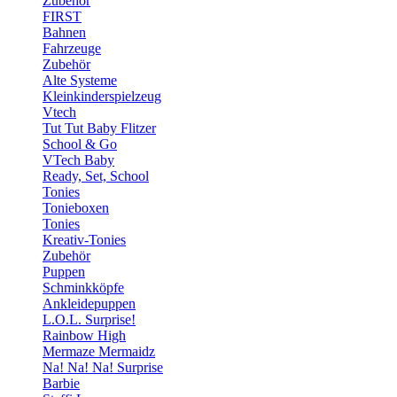
Zubehör
FIRST
Bahnen
Fahrzeuge
Zubehör
Alte Systeme
Kleinkinderspielzeug
Vtech
Tut Tut Baby Flitzer
School & Go
VTech Baby
Ready, Set, School
Tonies
Tonieboxen
Tonies
Kreativ-Tonies
Zubehör
Puppen
Schminkköpfe
Ankleidepuppen
L.O.L. Surprise!
Rainbow High
Mermaze Mermaidz
Na! Na! Na! Surprise
Barbie