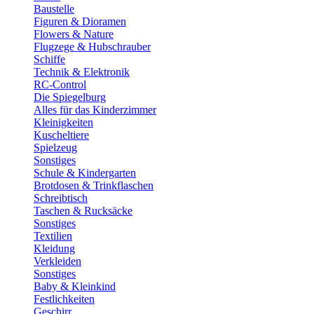
Baustelle
Figuren & Dioramen
Flowers & Nature
Flugzege & Hubschrauber
Schiffe
Technik & Elektronik
RC-Control
Die Spiegelburg
Alles für das Kinderzimmer
Kleinigkeiten
Kuscheltiere
Spielzeug
Sonstiges
Schule & Kindergarten
Brotdosen & Trinkflaschen
Schreibtisch
Taschen & Rucksäcke
Sonstiges
Textilien
Kleidung
Verkleiden
Sonstiges
Baby & Kleinkind
Festlichkeiten
Geschirr