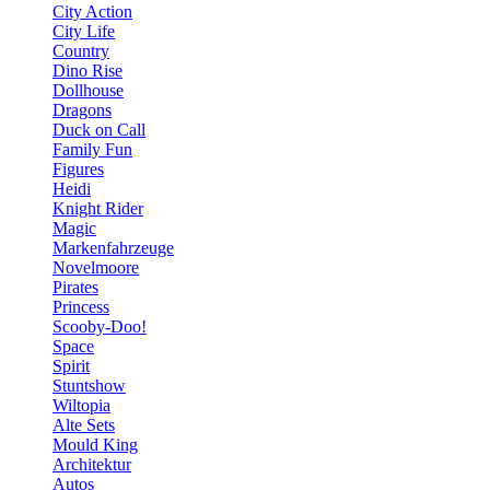
City Action
City Life
Country
Dino Rise
Dollhouse
Dragons
Duck on Call
Family Fun
Figures
Heidi
Knight Rider
Magic
Markenfahrzeuge
Novelmoore
Pirates
Princess
Scooby-Doo!
Space
Spirit
Stuntshow
Wiltopia
Alte Sets
Mould King
Architektur
Autos