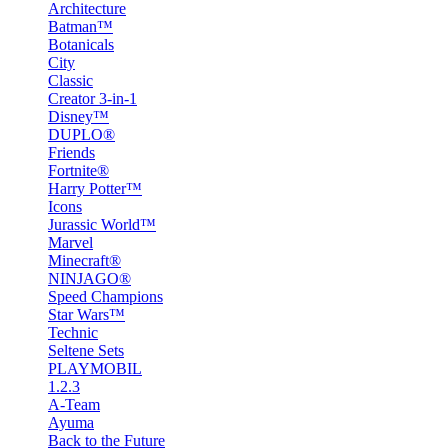
Architecture
Batman™
Botanicals
City
Classic
Creator 3-in-1
Disney™
DUPLO®
Friends
Fortnite®
Harry Potter™
Icons
Jurassic World™
Marvel
Minecraft®
NINJAGO®
Speed Champions
Star Wars™
Technic
Seltene Sets
PLAYMOBIL
1.2.3
A-Team
Ayuma
Back to the Future