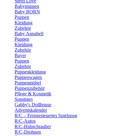
Steffi Love
Babypuppen
Baby BORN
Puppen
Kleidung
Zubehör
Baby Annabell
Puppen
Kleidung
Zubehör
Bayer
Puppen
Zubehör
Puppenkleidung
Puppenwagen
Puppenmöbel
Puppenzubehör
Pflege & Kosmetik
Sonstiges
Gabby's Dollhouse
Adventskalender
R/C – Ferngesteuertes Spielzeug
R/C-Autos
R/C-Hubschrauber
R/C-Drohnen