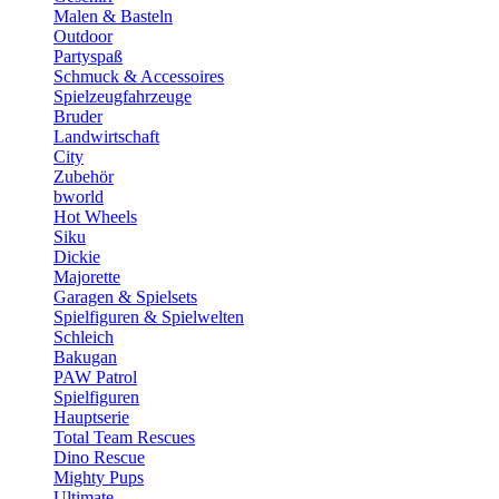
Malen & Basteln
Outdoor
Partyspaß
Schmuck & Accessoires
Spielzeugfahrzeuge
Bruder
Landwirtschaft
City
Zubehör
bworld
Hot Wheels
Siku
Dickie
Majorette
Garagen & Spielsets
Spielfiguren & Spielwelten
Schleich
Bakugan
PAW Patrol
Spielfiguren
Hauptserie
Total Team Rescues
Dino Rescue
Mighty Pups
Ultimate