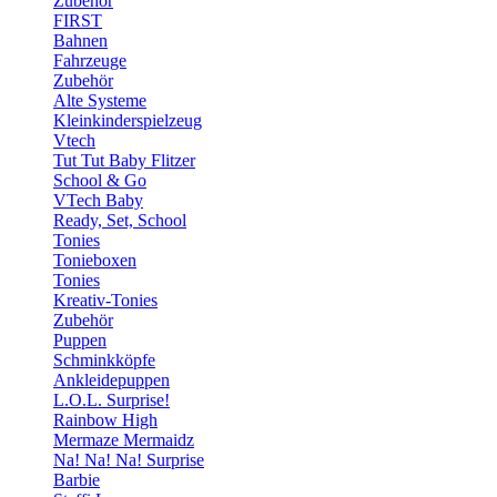
Zubehör
FIRST
Bahnen
Fahrzeuge
Zubehör
Alte Systeme
Kleinkinderspielzeug
Vtech
Tut Tut Baby Flitzer
School & Go
VTech Baby
Ready, Set, School
Tonies
Tonieboxen
Tonies
Kreativ-Tonies
Zubehör
Puppen
Schminkköpfe
Ankleidepuppen
L.O.L. Surprise!
Rainbow High
Mermaze Mermaidz
Na! Na! Na! Surprise
Barbie