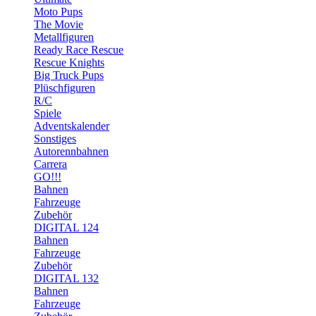
Moto Pups
The Movie
Metallfiguren
Ready Race Rescue
Rescue Knights
Big Truck Pups
Plüschfiguren
R/C
Spiele
Adventskalender
Sonstiges
Autorennbahnen
Carrera
GO!!!
Bahnen
Fahrzeuge
Zubehör
DIGITAL 124
Bahnen
Fahrzeuge
Zubehör
DIGITAL 132
Bahnen
Fahrzeuge