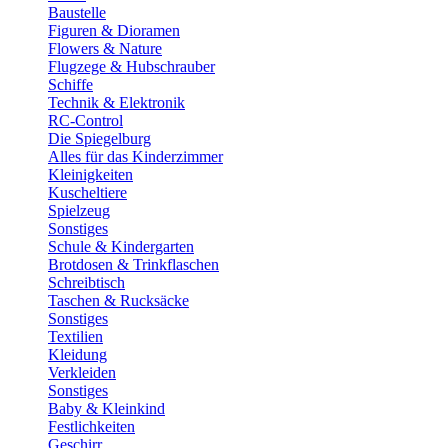
Baustelle
Figuren & Dioramen
Flowers & Nature
Flugzege & Hubschrauber
Schiffe
Technik & Elektronik
RC-Control
Die Spiegelburg
Alles für das Kinderzimmer
Kleinigkeiten
Kuscheltiere
Spielzeug
Sonstiges
Schule & Kindergarten
Brotdosen & Trinkflaschen
Schreibtisch
Taschen & Rucksäcke
Sonstiges
Textilien
Kleidung
Verkleiden
Sonstiges
Baby & Kleinkind
Festlichkeiten
Geschirr