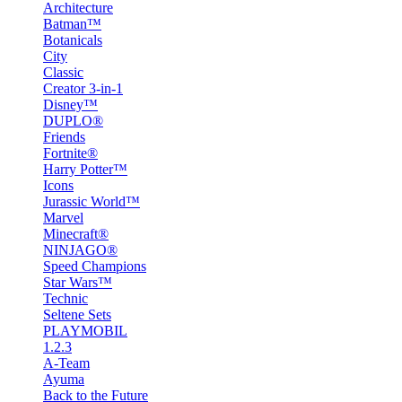
Architecture
Batman™
Botanicals
City
Classic
Creator 3-in-1
Disney™
DUPLO®
Friends
Fortnite®
Harry Potter™
Icons
Jurassic World™
Marvel
Minecraft®
NINJAGO®
Speed Champions
Star Wars™
Technic
Seltene Sets
PLAYMOBIL
1.2.3
A-Team
Ayuma
Back to the Future