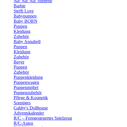
Na! Na! Na! Surprise
Barbie
Steffi Love
Babypuppen
Baby BORN
Puppen
Kleidung
Zubehör
Baby Annabell
Puppen
Kleidung
Zubehör
Bayer
Puppen
Zubehör
Puppenkleidung
Puppenwagen
Puppenmöbel
Puppenzubehör
Pflege & Kosmetik
Sonstiges
Gabby's Dollhouse
Adventskalender
R/C – Ferngesteuertes Spielzeug
R/C-Autos