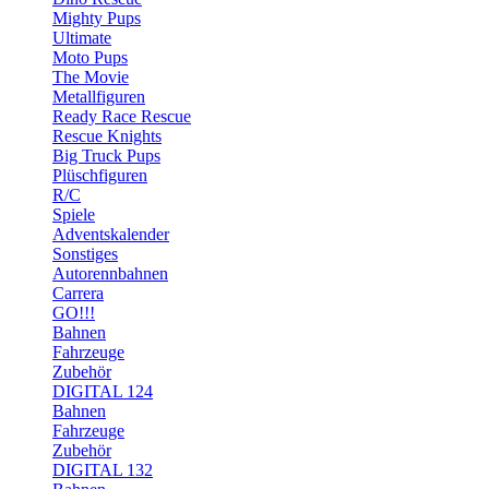
Mighty Pups
Ultimate
Moto Pups
The Movie
Metallfiguren
Ready Race Rescue
Rescue Knights
Big Truck Pups
Plüschfiguren
R/C
Spiele
Adventskalender
Sonstiges
Autorennbahnen
Carrera
GO!!!
Bahnen
Fahrzeuge
Zubehör
DIGITAL 124
Bahnen
Fahrzeuge
Zubehör
DIGITAL 132