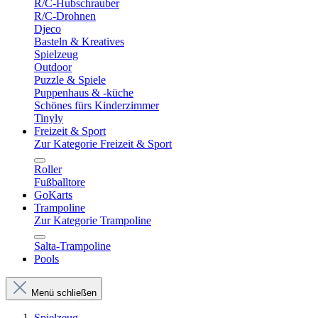
R/C-Hubschrauber
R/C-Drohnen
Djeco
Basteln & Kreatives
Spielzeug
Outdoor
Puzzle & Spiele
Puppenhaus & -küche
Schönes fürs Kinderzimmer
Tinyly
Freizeit & Sport
Zur Kategorie Freizeit & Sport
Roller
Fußballtore
GoKarts
Trampoline
Zur Kategorie Trampoline
Salta-Trampoline
Pools
Menü schließen
Spielzeug