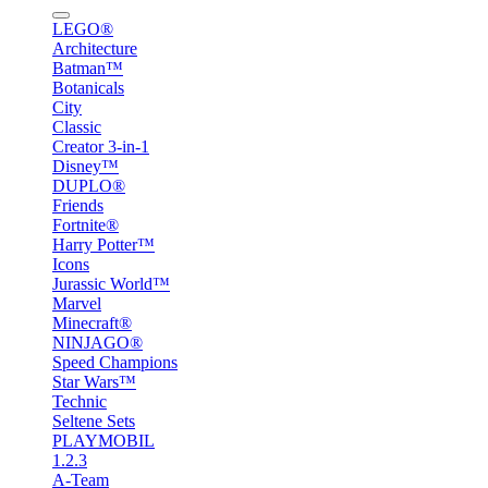
LEGO®
Architecture
Batman™
Botanicals
City
Classic
Creator 3-in-1
Disney™
DUPLO®
Friends
Fortnite®
Harry Potter™
Icons
Jurassic World™
Marvel
Minecraft®
NINJAGO®
Speed Champions
Star Wars™
Technic
Seltene Sets
PLAYMOBIL
1.2.3
A-Team