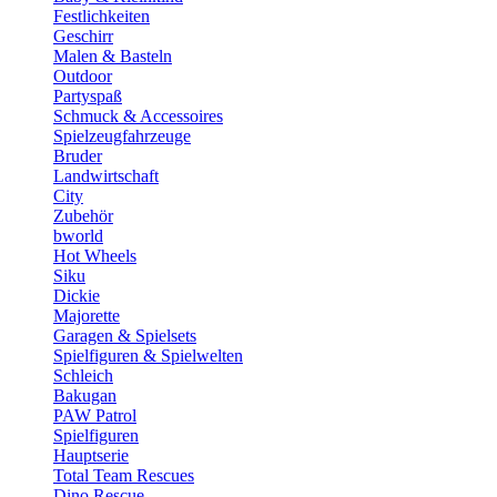
Festlichkeiten
Geschirr
Malen & Basteln
Outdoor
Partyspaß
Schmuck & Accessoires
Spielzeugfahrzeuge
Bruder
Landwirtschaft
City
Zubehör
bworld
Hot Wheels
Siku
Dickie
Majorette
Garagen & Spielsets
Spielfiguren & Spielwelten
Schleich
Bakugan
PAW Patrol
Spielfiguren
Hauptserie
Total Team Rescues
Dino Rescue