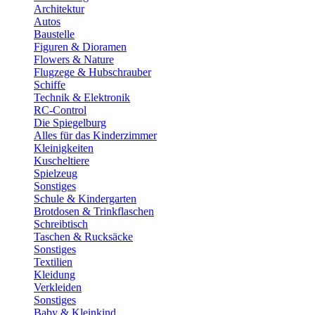
Architektur
Autos
Baustelle
Figuren & Dioramen
Flowers & Nature
Flugzege & Hubschrauber
Schiffe
Technik & Elektronik
RC-Control
Die Spiegelburg
Alles für das Kinderzimmer
Kleinigkeiten
Kuscheltiere
Spielzeug
Sonstiges
Schule & Kindergarten
Brotdosen & Trinkflaschen
Schreibtisch
Taschen & Rucksäcke
Sonstiges
Textilien
Kleidung
Verkleiden
Sonstiges
Baby & Kleinkind