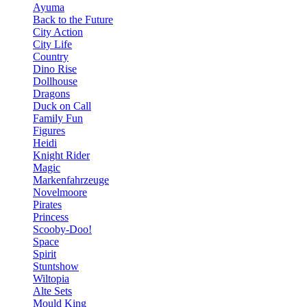
Ayuma
Back to the Future
City Action
City Life
Country
Dino Rise
Dollhouse
Dragons
Duck on Call
Family Fun
Figures
Heidi
Knight Rider
Magic
Markenfahrzeuge
Novelmoore
Pirates
Princess
Scooby-Doo!
Space
Spirit
Stuntshow
Wiltopia
Alte Sets
Mould King