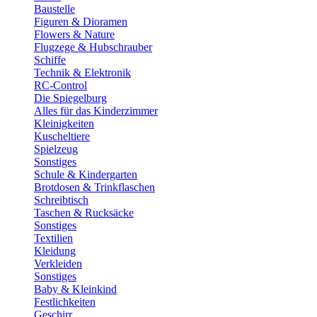
Baustelle
Figuren & Dioramen
Flowers & Nature
Flugzege & Hubschrauber
Schiffe
Technik & Elektronik
RC-Control
Die Spiegelburg
Alles für das Kinderzimmer
Kleinigkeiten
Kuscheltiere
Spielzeug
Sonstiges
Schule & Kindergarten
Brotdosen & Trinkflaschen
Schreibtisch
Taschen & Rucksäcke
Sonstiges
Textilien
Kleidung
Verkleiden
Sonstiges
Baby & Kleinkind
Festlichkeiten
Geschirr