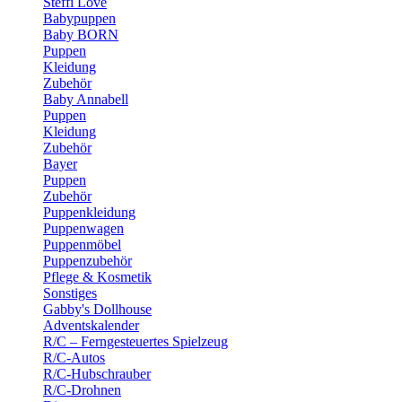
Steffi Love
Babypuppen
Baby BORN
Puppen
Kleidung
Zubehör
Baby Annabell
Puppen
Kleidung
Zubehör
Bayer
Puppen
Zubehör
Puppenkleidung
Puppenwagen
Puppenmöbel
Puppenzubehör
Pflege & Kosmetik
Sonstiges
Gabby's Dollhouse
Adventskalender
R/C – Ferngesteuertes Spielzeug
R/C-Autos
R/C-Hubschrauber
R/C-Drohnen