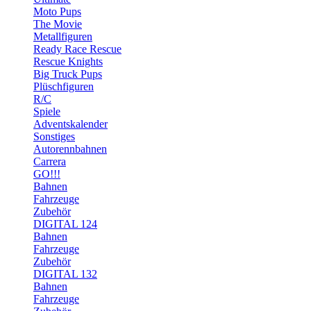
Moto Pups
The Movie
Metallfiguren
Ready Race Rescue
Rescue Knights
Big Truck Pups
Plüschfiguren
R/C
Spiele
Adventskalender
Sonstiges
Autorennbahnen
Carrera
GO!!!
Bahnen
Fahrzeuge
Zubehör
DIGITAL 124
Bahnen
Fahrzeuge
Zubehör
DIGITAL 132
Bahnen
Fahrzeuge