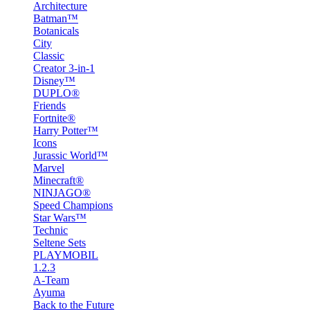
Architecture
Batman™
Botanicals
City
Classic
Creator 3-in-1
Disney™
DUPLO®
Friends
Fortnite®
Harry Potter™
Icons
Jurassic World™
Marvel
Minecraft®
NINJAGO®
Speed Champions
Star Wars™
Technic
Seltene Sets
PLAYMOBIL
1.2.3
A-Team
Ayuma
Back to the Future