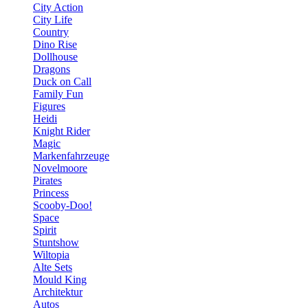
City Action
City Life
Country
Dino Rise
Dollhouse
Dragons
Duck on Call
Family Fun
Figures
Heidi
Knight Rider
Magic
Markenfahrzeuge
Novelmoore
Pirates
Princess
Scooby-Doo!
Space
Spirit
Stuntshow
Wiltopia
Alte Sets
Mould King
Architektur
Autos