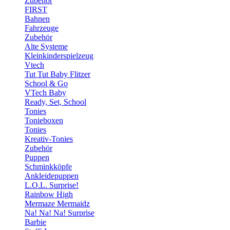
Zubehör
FIRST
Bahnen
Fahrzeuge
Zubehör
Alte Systeme
Kleinkinderspielzeug
Vtech
Tut Tut Baby Flitzer
School & Go
VTech Baby
Ready, Set, School
Tonies
Tonieboxen
Tonies
Kreativ-Tonies
Zubehör
Puppen
Schminkköpfe
Ankleidepuppen
L.O.L. Surprise!
Rainbow High
Mermaze Mermaidz
Na! Na! Na! Surprise
Barbie