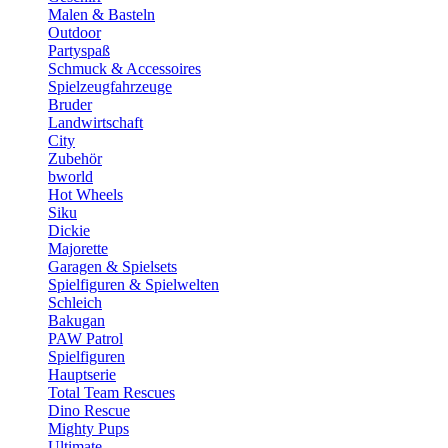
Malen & Basteln
Outdoor
Partyspaß
Schmuck & Accessoires
Spielzeugfahrzeuge
Bruder
Landwirtschaft
City
Zubehör
bworld
Hot Wheels
Siku
Dickie
Majorette
Garagen & Spielsets
Spielfiguren & Spielwelten
Schleich
Bakugan
PAW Patrol
Spielfiguren
Hauptserie
Total Team Rescues
Dino Rescue
Mighty Pups
Ultimate