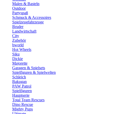
Malen & Basteln
Outdoor
Partyspaß
Schmuck & Accessoires
Spielzeugfahrzeuge
Bruder
Landwirtschaft
City
Zubehör
bworld
Hot Wheels
Siku
Dickie
Majorette
Garagen & Spielsets
Spielfiguren & Spielwelten
Schleich
Bakugan
PAW Patrol
Spielfiguren
Hauptserie
Total Team Rescues
Dino Rescue
Mighty Pups
Ultimate