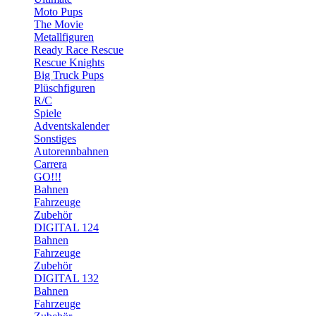
Moto Pups
The Movie
Metallfiguren
Ready Race Rescue
Rescue Knights
Big Truck Pups
Plüschfiguren
R/C
Spiele
Adventskalender
Sonstiges
Autorennbahnen
Carrera
GO!!!
Bahnen
Fahrzeuge
Zubehör
DIGITAL 124
Bahnen
Fahrzeuge
Zubehör
DIGITAL 132
Bahnen
Fahrzeuge