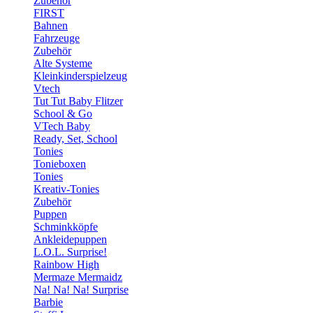
Zubehör
FIRST
Bahnen
Fahrzeuge
Zubehör
Alte Systeme
Kleinkinderspielzeug
Vtech
Tut Tut Baby Flitzer
School & Go
VTech Baby
Ready, Set, School
Tonies
Tonieboxen
Tonies
Kreativ-Tonies
Zubehör
Puppen
Schminkköpfe
Ankleidepuppen
L.O.L. Surprise!
Rainbow High
Mermaze Mermaidz
Na! Na! Na! Surprise
Barbie