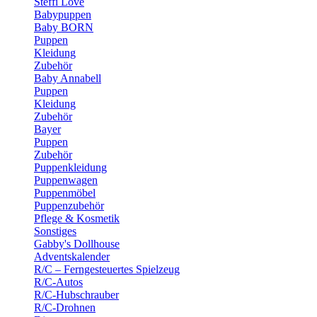
Steffi Love
Babypuppen
Baby BORN
Puppen
Kleidung
Zubehör
Baby Annabell
Puppen
Kleidung
Zubehör
Bayer
Puppen
Zubehör
Puppenkleidung
Puppenwagen
Puppenmöbel
Puppenzubehör
Pflege & Kosmetik
Sonstiges
Gabby's Dollhouse
Adventskalender
R/C – Ferngesteuertes Spielzeug
R/C-Autos
R/C-Hubschrauber
R/C-Drohnen