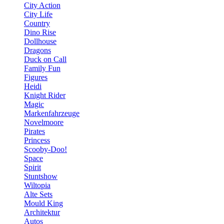
City Action
City Life
Country
Dino Rise
Dollhouse
Dragons
Duck on Call
Family Fun
Figures
Heidi
Knight Rider
Magic
Markenfahrzeuge
Novelmoore
Pirates
Princess
Scooby-Doo!
Space
Spirit
Stuntshow
Wiltopia
Alte Sets
Mould King
Architektur
Autos