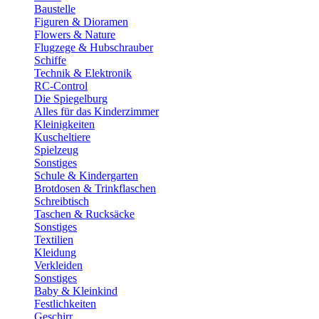
Baustelle
Figuren & Dioramen
Flowers & Nature
Flugzege & Hubschrauber
Schiffe
Technik & Elektronik
RC-Control
Die Spiegelburg
Alles für das Kinderzimmer
Kleinigkeiten
Kuscheltiere
Spielzeug
Sonstiges
Schule & Kindergarten
Brotdosen & Trinkflaschen
Schreibtisch
Taschen & Rucksäcke
Sonstiges
Textilien
Kleidung
Verkleiden
Sonstiges
Baby & Kleinkind
Festlichkeiten
Geschirr