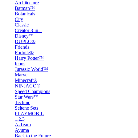
Architecture
Batman™
Botanicals
City
Classic
Creator 3-in-1
Disney™
DUPLO®
Friends
Fortnite®
Harry Potter™
Icons
Jurassic World™
Marvel
Minecraft®
NINJAGO®
Speed Champions
Star Wars™
Technic
Seltene Sets
PLAYMOBIL
1.2.3
A-Team
Ayuma
Back to the Future