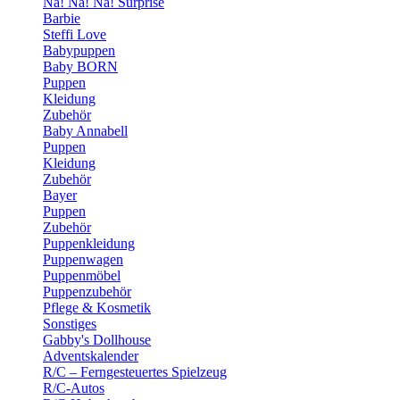
Na! Na! Na! Surprise
Barbie
Steffi Love
Babypuppen
Baby BORN
Puppen
Kleidung
Zubehör
Baby Annabell
Puppen
Kleidung
Zubehör
Bayer
Puppen
Zubehör
Puppenkleidung
Puppenwagen
Puppenmöbel
Puppenzubehör
Pflege & Kosmetik
Sonstiges
Gabby's Dollhouse
Adventskalender
R/C – Ferngesteuertes Spielzeug
R/C-Autos