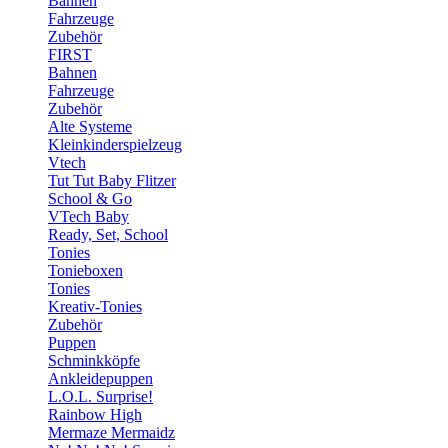
Bahnen
Fahrzeuge
Zubehör
FIRST
Bahnen
Fahrzeuge
Zubehör
Alte Systeme
Kleinkinderspielzeug
Vtech
Tut Tut Baby Flitzer
School & Go
VTech Baby
Ready, Set, School
Tonies
Tonieboxen
Tonies
Kreativ-Tonies
Zubehör
Puppen
Schminkköpfe
Ankleidepuppen
L.O.L. Surprise!
Rainbow High
Mermaze Mermaidz