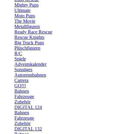
Mighty Pups
Ultimate
Moto Pups
The Movie
Metallfiguren
Ready Race Rescue
Rescue Knights
Big Truck Pups
Plüschfiguren
R/C
Spiele
Adventskalender
Sonstiges
Autorennbahnen
Carrera
GO!!!
Bahnen
Fahrzeuge
Zubehör
DIGITAL 124
Bahnen
Fahrzeuge
Zubehör
DIGITAL 132