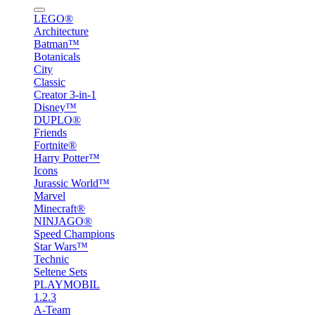
LEGO®
Architecture
Batman™
Botanicals
City
Classic
Creator 3-in-1
Disney™
DUPLO®
Friends
Fortnite®
Harry Potter™
Icons
Jurassic World™
Marvel
Minecraft®
NINJAGO®
Speed Champions
Star Wars™
Technic
Seltene Sets
PLAYMOBIL
1.2.3
A-Team