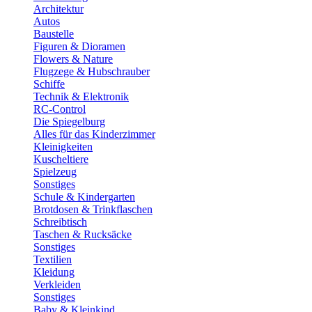
Architektur
Autos
Baustelle
Figuren & Dioramen
Flowers & Nature
Flugzege & Hubschrauber
Schiffe
Technik & Elektronik
RC-Control
Die Spiegelburg
Alles für das Kinderzimmer
Kleinigkeiten
Kuscheltiere
Spielzeug
Sonstiges
Schule & Kindergarten
Brotdosen & Trinkflaschen
Schreibtisch
Taschen & Rucksäcke
Sonstiges
Textilien
Kleidung
Verkleiden
Sonstiges
Baby & Kleinkind