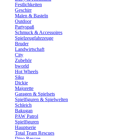
Festlichkeiten
Geschirr
Malen & Basteln
Outdoor
Partyspaß
Schmuck & Accessoires
Spielzeugfahrzeuge
Bruder
Landwirtschaft
City
Zubehör
bworld
Hot Wheels
Siku
Dickie
Majorette
Garagen & Spielsets
Spielfiguren & Spielwelten
Schleich
Bakugan
PAW Patrol
Spielfiguren
Hauptserie
Total Team Rescues
Dino Rescue