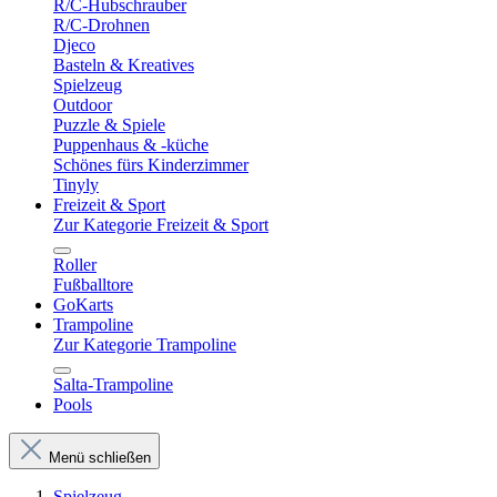
R/C-Hubschrauber
R/C-Drohnen
Djeco
Basteln & Kreatives
Spielzeug
Outdoor
Puzzle & Spiele
Puppenhaus & -küche
Schönes fürs Kinderzimmer
Tinyly
Freizeit & Sport
Zur Kategorie Freizeit & Sport
Roller
Fußballtore
GoKarts
Trampoline
Zur Kategorie Trampoline
Salta-Trampoline
Pools
Menü schließen
Spielzeug