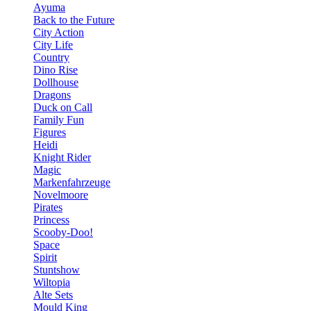
Ayuma
Back to the Future
City Action
City Life
Country
Dino Rise
Dollhouse
Dragons
Duck on Call
Family Fun
Figures
Heidi
Knight Rider
Magic
Markenfahrzeuge
Novelmoore
Pirates
Princess
Scooby-Doo!
Space
Spirit
Stuntshow
Wiltopia
Alte Sets
Mould King