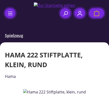
Zum Hauptinhalt springen
Waren
Spielzeug
HAMA 222 STIFTPLATTE,
KLEIN, RUND
Hama
Bildergalerie überspringen