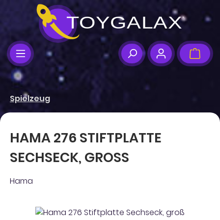
Zum Hauptinhalt springen
Ware
Spielzeug
HAMA 276 STIFTPLATTE
SECHSECK, GROSS
Hama
Bildergalerie überspringen