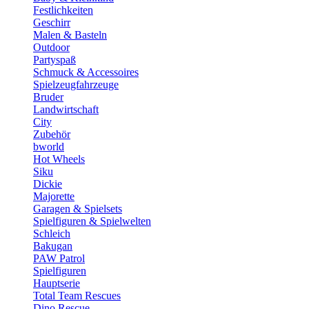
Festlichkeiten
Geschirr
Malen & Basteln
Outdoor
Partyspaß
Schmuck & Accessoires
Spielzeugfahrzeuge
Bruder
Landwirtschaft
City
Zubehör
bworld
Hot Wheels
Siku
Dickie
Majorette
Garagen & Spielsets
Spielfiguren & Spielwelten
Schleich
Bakugan
PAW Patrol
Spielfiguren
Hauptserie
Total Team Rescues
Dino Rescue