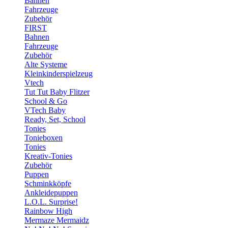
Bahnen
Fahrzeuge
Zubehör
FIRST
Bahnen
Fahrzeuge
Zubehör
Alte Systeme
Kleinkinderspielzeug
Vtech
Tut Tut Baby Flitzer
School & Go
VTech Baby
Ready, Set, School
Tonies
Tonieboxen
Tonies
Kreativ-Tonies
Zubehör
Puppen
Schminkköpfe
Ankleidepuppen
L.O.L. Surprise!
Rainbow High
Mermaze Mermaidz