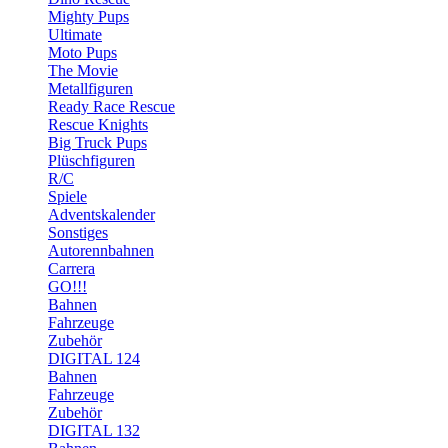
Mighty Pups
Ultimate
Moto Pups
The Movie
Metallfiguren
Ready Race Rescue
Rescue Knights
Big Truck Pups
Plüschfiguren
R/C
Spiele
Adventskalender
Sonstiges
Autorennbahnen
Carrera
GO!!!
Bahnen
Fahrzeuge
Zubehör
DIGITAL 124
Bahnen
Fahrzeuge
Zubehör
DIGITAL 132