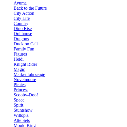
Ayuma
Back to the Future
City Action
City Life
Country
Dino Rise
Dollhouse
Dragons
Duck on Call
Family Fun
Figures
Heidi
Knight Rider
Magic
Markenfahrzeuge
Novelmoore
Pirates
Princess
Scooby-Doo!
Space
Spirit
Stuntshow
Wiltopia
Alte Sets
Mould King