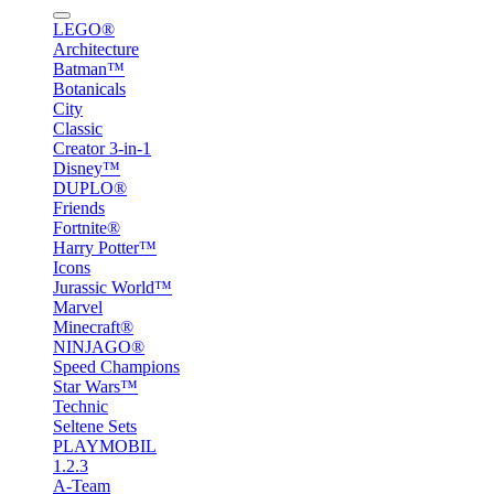
LEGO®
Architecture
Batman™
Botanicals
City
Classic
Creator 3-in-1
Disney™
DUPLO®
Friends
Fortnite®
Harry Potter™
Icons
Jurassic World™
Marvel
Minecraft®
NINJAGO®
Speed Champions
Star Wars™
Technic
Seltene Sets
PLAYMOBIL
1.2.3
A-Team