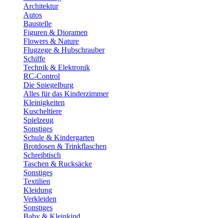
Architektur
Autos
Baustelle
Figuren & Dioramen
Flowers & Nature
Flugzege & Hubschrauber
Schiffe
Technik & Elektronik
RC-Control
Die Spiegelburg
Alles für das Kinderzimmer
Kleinigkeiten
Kuscheltiere
Spielzeug
Sonstiges
Schule & Kindergarten
Brotdosen & Trinkflaschen
Schreibtisch
Taschen & Rucksäcke
Sonstiges
Textilien
Kleidung
Verkleiden
Sonstiges
Baby & Kleinkind