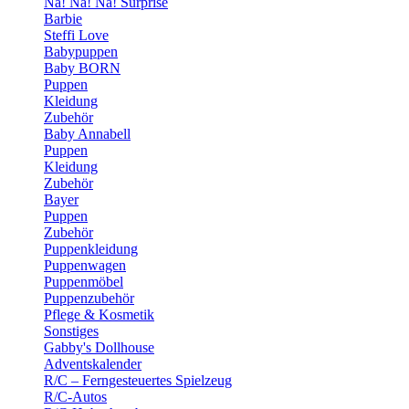
Na! Na! Na! Surprise
Barbie
Steffi Love
Babypuppen
Baby BORN
Puppen
Kleidung
Zubehör
Baby Annabell
Puppen
Kleidung
Zubehör
Bayer
Puppen
Zubehör
Puppenkleidung
Puppenwagen
Puppenmöbel
Puppenzubehör
Pflege & Kosmetik
Sonstiges
Gabby's Dollhouse
Adventskalender
R/C – Ferngesteuertes Spielzeug
R/C-Autos