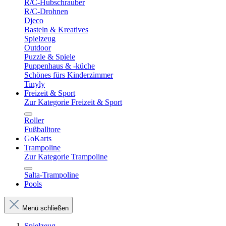
R/C-Hubschrauber
R/C-Drohnen
Djeco
Basteln & Kreatives
Spielzeug
Outdoor
Puzzle & Spiele
Puppenhaus & -küche
Schönes fürs Kinderzimmer
Tinyly
Freizeit & Sport
Zur Kategorie Freizeit & Sport
Roller
Fußballtore
GoKarts
Trampoline
Zur Kategorie Trampoline
Salta-Trampoline
Pools
Menü schließen
Spielzeug