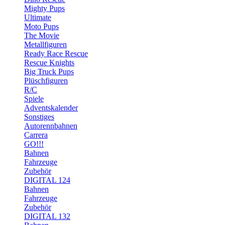
Mighty Pups
Ultimate
Moto Pups
The Movie
Metallfiguren
Ready Race Rescue
Rescue Knights
Big Truck Pups
Plüschfiguren
R/C
Spiele
Adventskalender
Sonstiges
Autorennbahnen
Carrera
GO!!!
Bahnen
Fahrzeuge
Zubehör
DIGITAL 124
Bahnen
Fahrzeuge
Zubehör
DIGITAL 132