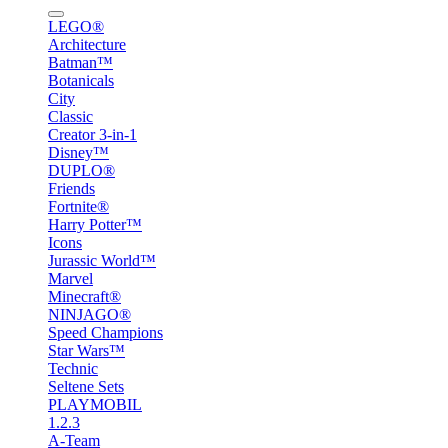
LEGO®
Architecture
Batman™
Botanicals
City
Classic
Creator 3-in-1
Disney™
DUPLO®
Friends
Fortnite®
Harry Potter™
Icons
Jurassic World™
Marvel
Minecraft®
NINJAGO®
Speed Champions
Star Wars™
Technic
Seltene Sets
PLAYMOBIL
1.2.3
A-Team