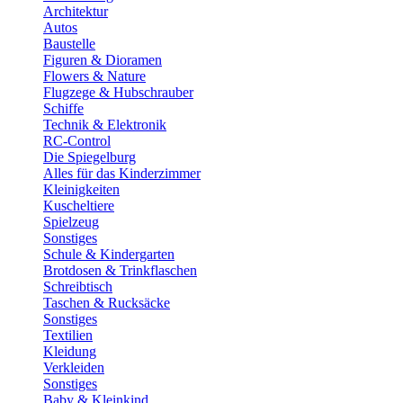
Architektur
Autos
Baustelle
Figuren & Dioramen
Flowers & Nature
Flugzege & Hubschrauber
Schiffe
Technik & Elektronik
RC-Control
Die Spiegelburg
Alles für das Kinderzimmer
Kleinigkeiten
Kuscheltiere
Spielzeug
Sonstiges
Schule & Kindergarten
Brotdosen & Trinkflaschen
Schreibtisch
Taschen & Rucksäcke
Sonstiges
Textilien
Kleidung
Verkleiden
Sonstiges
Baby & Kleinkind