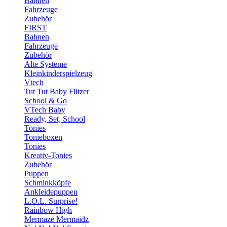
Bahnen
Fahrzeuge
Zubehör
FIRST
Bahnen
Fahrzeuge
Zubehör
Alte Systeme
Kleinkinderspielzeug
Vtech
Tut Tut Baby Flitzer
School & Go
VTech Baby
Ready, Set, School
Tonies
Tonieboxen
Tonies
Kreativ-Tonies
Zubehör
Puppen
Schminkköpfe
Ankleidepuppen
L.O.L. Surprise!
Rainbow High
Mermaze Mermaidz