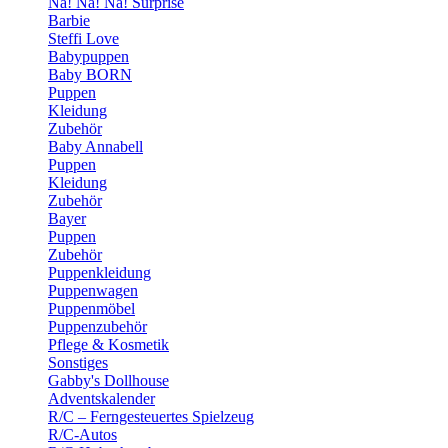
Na! Na! Na! Surprise
Barbie
Steffi Love
Babypuppen
Baby BORN
Puppen
Kleidung
Zubehör
Baby Annabell
Puppen
Kleidung
Zubehör
Bayer
Puppen
Zubehör
Puppenkleidung
Puppenwagen
Puppenmöbel
Puppenzubehör
Pflege & Kosmetik
Sonstiges
Gabby's Dollhouse
Adventskalender
R/C – Ferngesteuertes Spielzeug
R/C-Autos