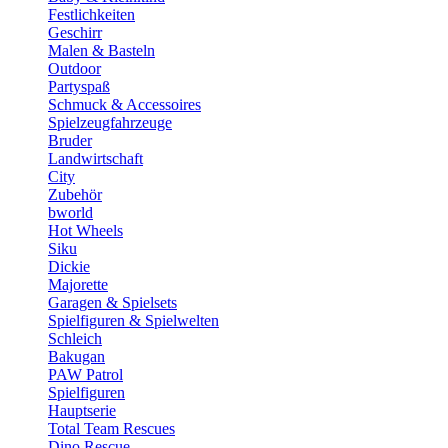
Festlichkeiten
Geschirr
Malen & Basteln
Outdoor
Partyspaß
Schmuck & Accessoires
Spielzeugfahrzeuge
Bruder
Landwirtschaft
City
Zubehör
bworld
Hot Wheels
Siku
Dickie
Majorette
Garagen & Spielsets
Spielfiguren & Spielwelten
Schleich
Bakugan
PAW Patrol
Spielfiguren
Hauptserie
Total Team Rescues
Dino Rescue