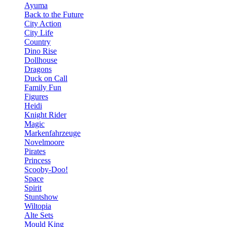
Ayuma
Back to the Future
City Action
City Life
Country
Dino Rise
Dollhouse
Dragons
Duck on Call
Family Fun
Figures
Heidi
Knight Rider
Magic
Markenfahrzeuge
Novelmoore
Pirates
Princess
Scooby-Doo!
Space
Spirit
Stuntshow
Wiltopia
Alte Sets
Mould King