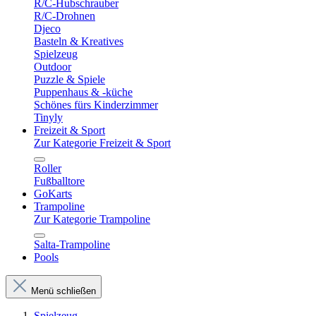
R/C-Hubschrauber
R/C-Drohnen
Djeco
Basteln & Kreatives
Spielzeug
Outdoor
Puzzle & Spiele
Puppenhaus & -küche
Schönes fürs Kinderzimmer
Tinyly
Freizeit & Sport
Zur Kategorie Freizeit & Sport
Roller
Fußballtore
GoKarts
Trampoline
Zur Kategorie Trampoline
Salta-Trampoline
Pools
Menü schließen
Spielzeug