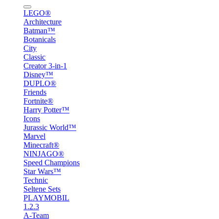
LEGO®
Architecture
Batman™
Botanicals
City
Classic
Creator 3-in-1
Disney™
DUPLO®
Friends
Fortnite®
Harry Potter™
Icons
Jurassic World™
Marvel
Minecraft®
NINJAGO®
Speed Champions
Star Wars™
Technic
Seltene Sets
PLAYMOBIL
1.2.3
A-Team