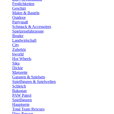
Festlichkeiten
Geschirr
Malen & Basteln
Outdoor
Partyspaß
Schmuck & Accessoires
Spielzeugfahrzeuge
Bruder
Landwirtschaft
City
Zubehör
bworld
Hot Wheels
Siku
Dickie
Majorette
Garagen & Spielsets
Spielfiguren & Spielwelten
Schleich
Bakugan
PAW Patrol
Spielfiguren
Hauptserie
Total Team Rescues
Dino Rescue