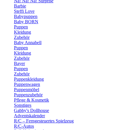
Na! Na! Na! Surprise
Barbie
Steffi Love
Babypuppen
Baby BORN
Puppen
Kleidung
Zubehör
Baby Annabell
Puppen
Kleidung
Zubehör
Bayer
Puppen
Zubehör
Puppenkleidung
Puppenwagen
Puppenmöbel
Puppenzubehör
Pflege & Kosmetik
Sonstiges
Gabby's Dollhouse
Adventskalender
R/C – Ferngesteuertes Spielzeug
R/C-Autos