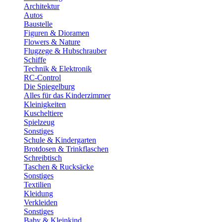
Architektur
Autos
Baustelle
Figuren & Dioramen
Flowers & Nature
Flugzege & Hubschrauber
Schiffe
Technik & Elektronik
RC-Control
Die Spiegelburg
Alles für das Kinderzimmer
Kleinigkeiten
Kuscheltiere
Spielzeug
Sonstiges
Schule & Kindergarten
Brotdosen & Trinkflaschen
Schreibtisch
Taschen & Rucksäcke
Sonstiges
Textilien
Kleidung
Verkleiden
Sonstiges
Baby & Kleinkind