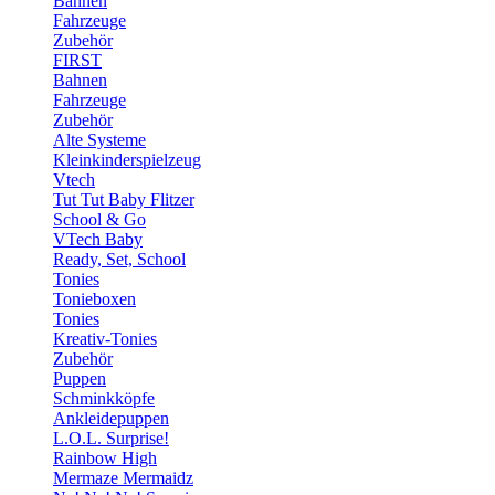
Bahnen
Fahrzeuge
Zubehör
FIRST
Bahnen
Fahrzeuge
Zubehör
Alte Systeme
Kleinkinderspielzeug
Vtech
Tut Tut Baby Flitzer
School & Go
VTech Baby
Ready, Set, School
Tonies
Tonieboxen
Tonies
Kreativ-Tonies
Zubehör
Puppen
Schminkköpfe
Ankleidepuppen
L.O.L. Surprise!
Rainbow High
Mermaze Mermaidz