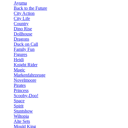
Ayuma
Back to the Future
City Action
City Life
Country
Dino Rise
Dollhouse
Dragons
Duck on Call
Family Fun
Figures
Heidi
Knight Rider
Magic
Markenfahrzeuge
Novelmoore
Pirates
Princess
Scooby-Doo!
Space
Spirit
Stuntshow
Wiltopia
Alte Sets
Mould King