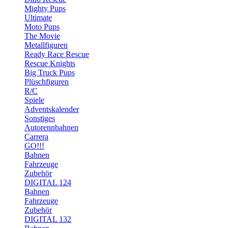
Mighty Pups
Ultimate
Moto Pups
The Movie
Metallfiguren
Ready Race Rescue
Rescue Knights
Big Truck Pups
Plüschfiguren
R/C
Spiele
Adventskalender
Sonstiges
Autorennbahnen
Carrera
GO!!!
Bahnen
Fahrzeuge
Zubehör
DIGITAL 124
Bahnen
Fahrzeuge
Zubehör
DIGITAL 132