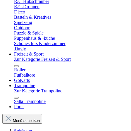
R/C-Hubschrauber
R/C-Drohnen
Djeco
Basteln & Kreatives
Spielzeug
Outdoor
Puzzle & Spiele
Puppenhaus & -küche
Schönes fürs Kinderzimmer
Tinyly
Freizeit & Sport
Zur Kategorie Freizeit & Sport
Roller
Fußballtore
GoKarts
Trampoline
Zur Kategorie Trampoline
Salta-Trampoline
Pools
Menü schließen
Spielzeug