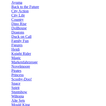
Ayuma
Back to the Future
City Action
City Life
Country
Dino Rise
Dollhouse
Dragons
Duck on Call
Family Fun
Figures
Heidi
Knight Rider
Magic
Markenfahrzeuge
Novelmoore
Pirates
Princess
Scooby-Doo!
Space
Spirit
Stuntshow
Wiltopia
Alte Sets
Mould King