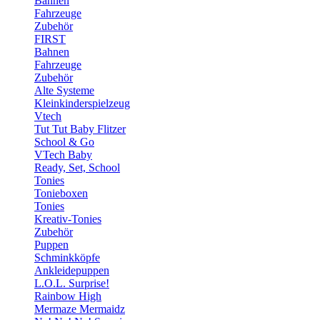
Bahnen
Fahrzeuge
Zubehör
FIRST
Bahnen
Fahrzeuge
Zubehör
Alte Systeme
Kleinkinderspielzeug
Vtech
Tut Tut Baby Flitzer
School & Go
VTech Baby
Ready, Set, School
Tonies
Tonieboxen
Tonies
Kreativ-Tonies
Zubehör
Puppen
Schminkköpfe
Ankleidepuppen
L.O.L. Surprise!
Rainbow High
Mermaze Mermaidz