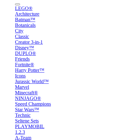
LEGO®
Architecture
Batman™
Botanicals
City
Classic
Creator 3-in-1
Disney™
DUPLO®
Friends
Fortnite®
Harry Potter™
Icons
Jurassic World™
Marvel
Minecraft®
NINJAGO®
Speed Champions
Star Wars™
Technic
Seltene Sets
PLAYMOBIL
1.2.3
A-Team