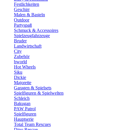
Festlichkeiten
Geschirr
Malen & Basteln
Outdoor
Partyspaß
Schmuck & Accessoires
Spielzeugfahrzeuge
Bruder
Landwirtschaft
City
Zubehör
bworld
Hot Wheels
Siku
Dickie
Majorette
Garagen & Spielsets
Spielfiguren & Spielwelten
Schleich
Bakugan
PAW Patrol
Spielfiguren
Hauptserie
Total Team Rescues
Dino Rescue