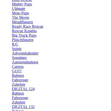
Mighty Pups
Ultimate
Moto Pups
The Movie
Metallfiguren
Ready Race Rescue
Rescue Knights
Big Truck Pups
Plüschfiguren
R/C
Spiele
Adventskalender
Sonstiges
Autorennbahnen
Carrera
GO!!!
Bahnen
Fahrzeuge
Zubehör
DIGITAL 124
Bahnen
Fahrzeuge
Zubehör
DIGITAL 132