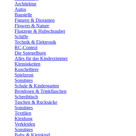
Architektur
Autos
Baustelle
Figuren & Dioramen
Flowers & Nature
Flugzege & Hubschrauber
Schiffe
Technik & Elektronik
RC-Control
Die Spiegelburg
Alles für das Kinderzimmer
Kleinigkeiten
Kuscheltiere
Spielzeug
Sonstiges
Schule & Kindergarten
Brotdosen & Trinkflaschen
Schreibtisch
Taschen & Rucksäcke
Sonstiges
Textilien
Kleidung
Verkleiden
Sonstiges
Baby & Kleinkind