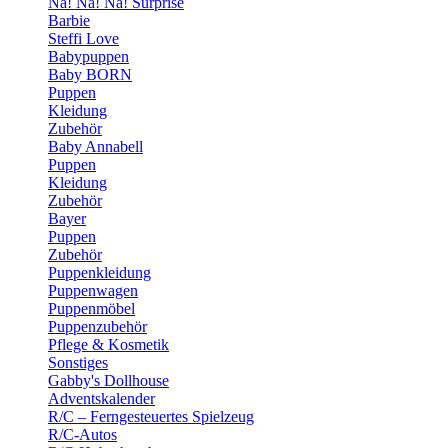
Na! Na! Na! Surprise
Barbie
Steffi Love
Babypuppen
Baby BORN
Puppen
Kleidung
Zubehör
Baby Annabell
Puppen
Kleidung
Zubehör
Bayer
Puppen
Zubehör
Puppenkleidung
Puppenwagen
Puppenmöbel
Puppenzubehör
Pflege & Kosmetik
Sonstiges
Gabby's Dollhouse
Adventskalender
R/C – Ferngesteuertes Spielzeug
R/C-Autos