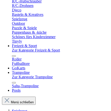
R/C-Hubschrauber
R/C-Drohnen
Djeco
Basteln & Kreatives
Spielzeug
Outdoor
Puzzle & Spiele
Puppenhaus & -küche
Schönes fürs Kinderzimmer
Tinyly
Freizeit & Sport
Zur Kategorie Freizeit & Sport
Roller
Fußballtore
GoKarts
Trampoline
Zur Kategorie Trampoline
Salta-Trampoline
Pools
Menü schließen
Spielzeug