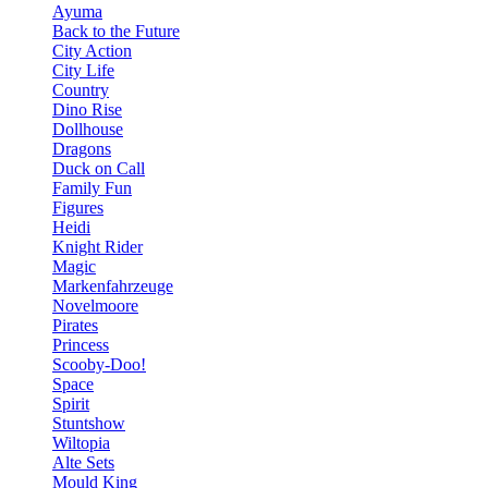
Ayuma
Back to the Future
City Action
City Life
Country
Dino Rise
Dollhouse
Dragons
Duck on Call
Family Fun
Figures
Heidi
Knight Rider
Magic
Markenfahrzeuge
Novelmoore
Pirates
Princess
Scooby-Doo!
Space
Spirit
Stuntshow
Wiltopia
Alte Sets
Mould King