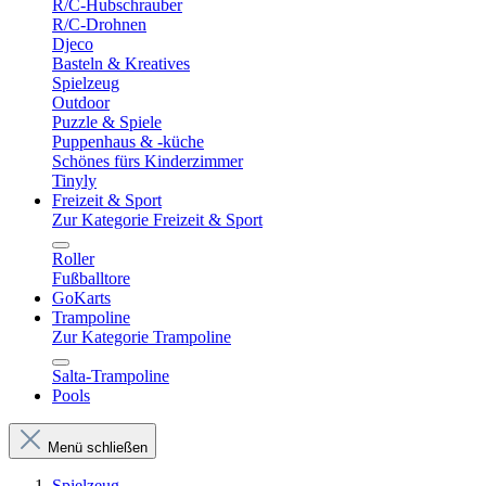
R/C-Hubschrauber
R/C-Drohnen
Djeco
Basteln & Kreatives
Spielzeug
Outdoor
Puzzle & Spiele
Puppenhaus & -küche
Schönes fürs Kinderzimmer
Tinyly
Freizeit & Sport
Zur Kategorie Freizeit & Sport
Roller
Fußballtore
GoKarts
Trampoline
Zur Kategorie Trampoline
Salta-Trampoline
Pools
Menü schließen
Spielzeug