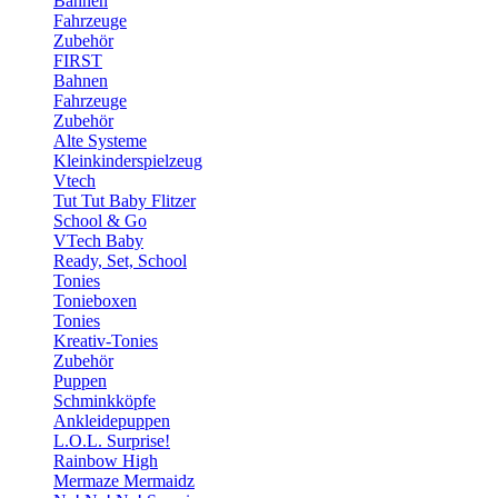
Bahnen
Fahrzeuge
Zubehör
FIRST
Bahnen
Fahrzeuge
Zubehör
Alte Systeme
Kleinkinderspielzeug
Vtech
Tut Tut Baby Flitzer
School & Go
VTech Baby
Ready, Set, School
Tonies
Tonieboxen
Tonies
Kreativ-Tonies
Zubehör
Puppen
Schminkköpfe
Ankleidepuppen
L.O.L. Surprise!
Rainbow High
Mermaze Mermaidz