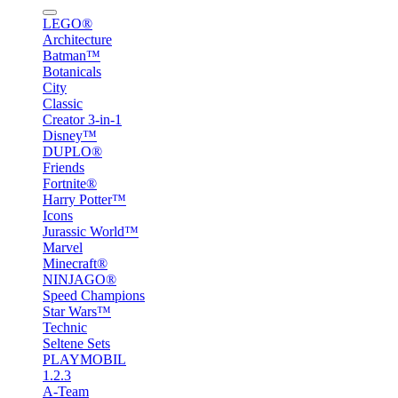
LEGO®
Architecture
Batman™
Botanicals
City
Classic
Creator 3-in-1
Disney™
DUPLO®
Friends
Fortnite®
Harry Potter™
Icons
Jurassic World™
Marvel
Minecraft®
NINJAGO®
Speed Champions
Star Wars™
Technic
Seltene Sets
PLAYMOBIL
1.2.3
A-Team