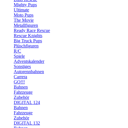
Mighty Pups
Ultimate
Moto Pups
The Movie
Metallfiguren
Ready Race Rescue
Rescue Knights
Big Truck Pups
Plüschfiguren
R/C
Spiele
Adventskalender
Sonstiges
Autorennbahnen
Carrera
GO!!!
Bahnen
Fahrzeuge
Zubehör
DIGITAL 124
Bahnen
Fahrzeuge
Zubehör
DIGITAL 132