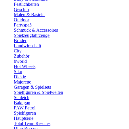
Festlichkeiten
Geschirr
Malen & Basteln
Outdoor
Partyspaß
Schmuck & Accessoires
Spielzeugfahrzeuge
Bruder
Landwirtschaft
City
Zubehör
bworld
Hot Wheels
Siku
Dickie
Majorette
Garagen & Spielsets
Spielfiguren & Spielwelten
Schleich
Bakugan
PAW Patrol
Spielfiguren
Hauptserie
Total Team Rescues
Dino Rescue