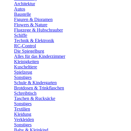
Architektur
Autos
Baustelle
Figuren & Dioramen
Flowers & Nature
Flugzege & Hubschrauber
Schiffe
Technik & Elektronik
RC-Control
Die Spiegelburg
Alles für das Kinderzimmer
Kleinigkeiten
Kuscheltiere
Spielzeug
Sonstiges
Schule & Kindergarten
Brotdosen & Trinkflaschen
Schreibtisch
Taschen & Rucksäcke
Sonstiges
Textilien
Kleidung
Verkleiden
Sonstiges
Baby & Kleinkind