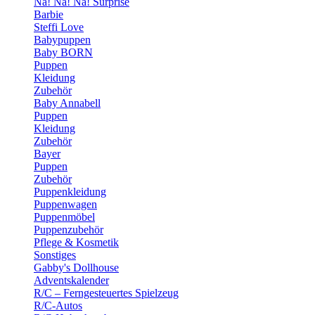
Na! Na! Na! Surprise
Barbie
Steffi Love
Babypuppen
Baby BORN
Puppen
Kleidung
Zubehör
Baby Annabell
Puppen
Kleidung
Zubehör
Bayer
Puppen
Zubehör
Puppenkleidung
Puppenwagen
Puppenmöbel
Puppenzubehör
Pflege & Kosmetik
Sonstiges
Gabby's Dollhouse
Adventskalender
R/C – Ferngesteuertes Spielzeug
R/C-Autos