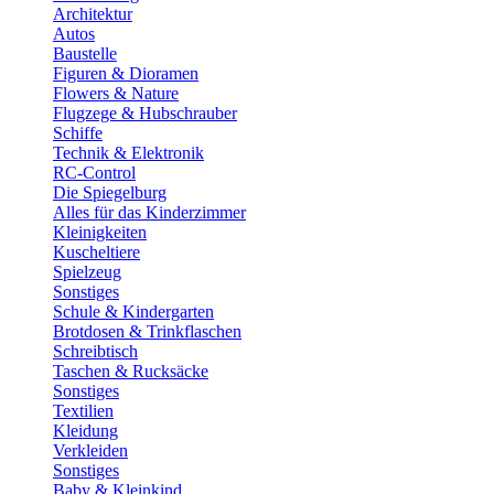
Architektur
Autos
Baustelle
Figuren & Dioramen
Flowers & Nature
Flugzege & Hubschrauber
Schiffe
Technik & Elektronik
RC-Control
Die Spiegelburg
Alles für das Kinderzimmer
Kleinigkeiten
Kuscheltiere
Spielzeug
Sonstiges
Schule & Kindergarten
Brotdosen & Trinkflaschen
Schreibtisch
Taschen & Rucksäcke
Sonstiges
Textilien
Kleidung
Verkleiden
Sonstiges
Baby & Kleinkind