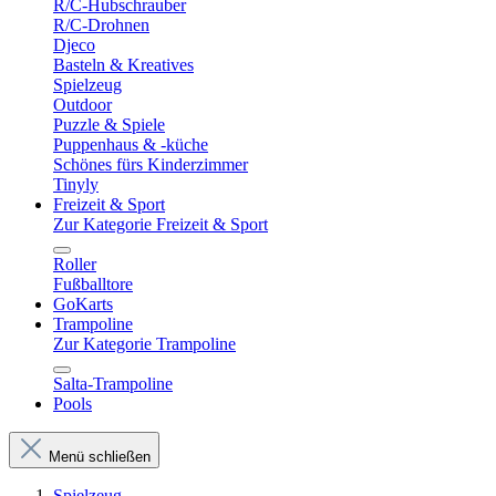
R/C-Hubschrauber
R/C-Drohnen
Djeco
Basteln & Kreatives
Spielzeug
Outdoor
Puzzle & Spiele
Puppenhaus & -küche
Schönes fürs Kinderzimmer
Tinyly
Freizeit & Sport
Zur Kategorie Freizeit & Sport
Roller
Fußballtore
GoKarts
Trampoline
Zur Kategorie Trampoline
Salta-Trampoline
Pools
Menü schließen
Spielzeug