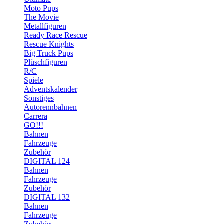
Moto Pups
The Movie
Metallfiguren
Ready Race Rescue
Rescue Knights
Big Truck Pups
Plüschfiguren
R/C
Spiele
Adventskalender
Sonstiges
Autorennbahnen
Carrera
GO!!!
Bahnen
Fahrzeuge
Zubehör
DIGITAL 124
Bahnen
Fahrzeuge
Zubehör
DIGITAL 132
Bahnen
Fahrzeuge