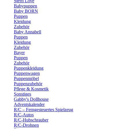
Steffi Love
Babypuppen
Baby BORN
Puppen
Kleidung
Zubehör
Baby Annabell
Puppen
Kleidung
Zubehör
Bayer
Puppen
Zubehör
Puppenkleidung
Puppenwagen
Puppenmöbel
Puppenzubehör
Pflege & Kosmetik
Sonstiges
Gabby's Dollhouse
Adventskalender
R/C – Ferngesteuertes Spielzeug
R/C-Autos
R/C-Hubschrauber
R/C-Drohnen