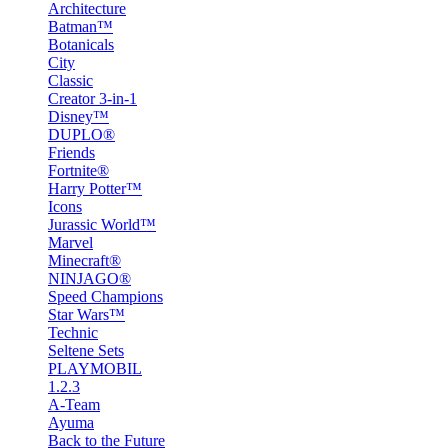
Architecture
Batman™
Botanicals
City
Classic
Creator 3-in-1
Disney™
DUPLO®
Friends
Fortnite®
Harry Potter™
Icons
Jurassic World™
Marvel
Minecraft®
NINJAGO®
Speed Champions
Star Wars™
Technic
Seltene Sets
PLAYMOBIL
1.2.3
A-Team
Ayuma
Back to the Future