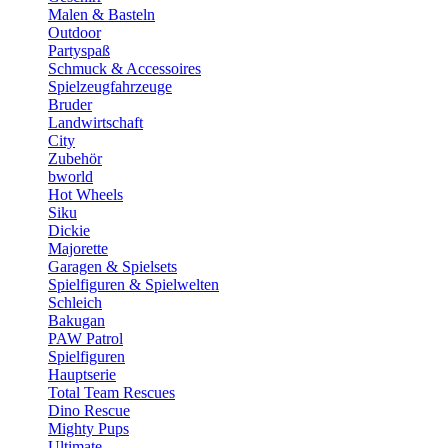
Malen & Basteln
Outdoor
Partyspaß
Schmuck & Accessoires
Spielzeugfahrzeuge
Bruder
Landwirtschaft
City
Zubehör
bworld
Hot Wheels
Siku
Dickie
Majorette
Garagen & Spielsets
Spielfiguren & Spielwelten
Schleich
Bakugan
PAW Patrol
Spielfiguren
Hauptserie
Total Team Rescues
Dino Rescue
Mighty Pups
Ultimate