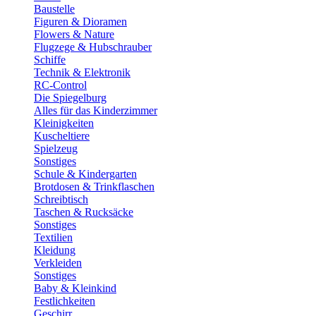
Baustelle
Figuren & Dioramen
Flowers & Nature
Flugzege & Hubschrauber
Schiffe
Technik & Elektronik
RC-Control
Die Spiegelburg
Alles für das Kinderzimmer
Kleinigkeiten
Kuscheltiere
Spielzeug
Sonstiges
Schule & Kindergarten
Brotdosen & Trinkflaschen
Schreibtisch
Taschen & Rucksäcke
Sonstiges
Textilien
Kleidung
Verkleiden
Sonstiges
Baby & Kleinkind
Festlichkeiten
Geschirr