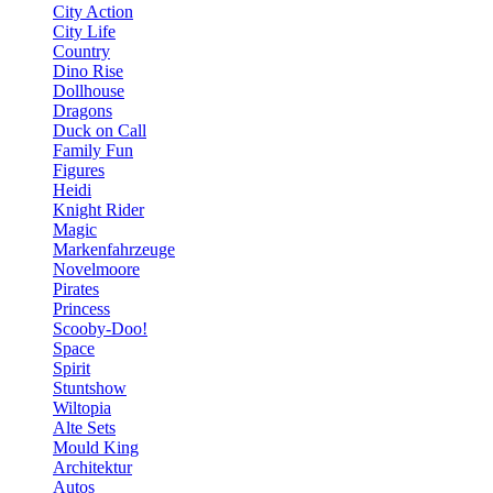
City Action
City Life
Country
Dino Rise
Dollhouse
Dragons
Duck on Call
Family Fun
Figures
Heidi
Knight Rider
Magic
Markenfahrzeuge
Novelmoore
Pirates
Princess
Scooby-Doo!
Space
Spirit
Stuntshow
Wiltopia
Alte Sets
Mould King
Architektur
Autos