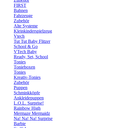
Zubehör
FIRST
Bahnen
Fahrzeuge
Zubehör
Alte Systeme
Kleinkinderspielzeug
Vtech
Tut Tut Baby Flitzer
School & Go
VTech Baby
Ready, Set, School
Tonies
Tonieboxen
Tonies
Kreativ-Tonies
Zubehör
Puppen
Schminkköpfe
Ankleidepuppen
L.O.L. Surprise!
Rainbow High
Mermaze Mermaidz
Na! Na! Na! Surprise
Barbie