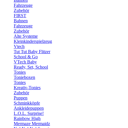
Bahnen
Fahrzeuge
Zubehör
FIRST
Bahnen
Fahrzeuge
Zubehör
Alte Systeme
Kleinkinderspielzeug
Vtech
Tut Tut Baby Flitzer
School & Go
VTech Baby
Ready, Set, School
Tonies
Tonieboxen
Tonies
Kreativ-Tonies
Zubehör
Puppen
Schminkköpfe
Ankleidepuppen
L.O.L. Surprise!
Rainbow High
Mermaze Mermaidz