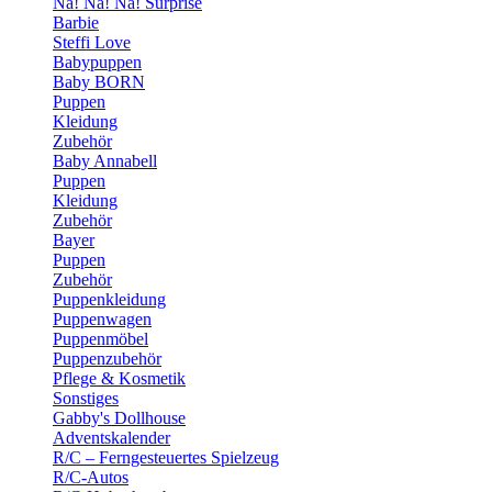
Na! Na! Na! Surprise
Barbie
Steffi Love
Babypuppen
Baby BORN
Puppen
Kleidung
Zubehör
Baby Annabell
Puppen
Kleidung
Zubehör
Bayer
Puppen
Zubehör
Puppenkleidung
Puppenwagen
Puppenmöbel
Puppenzubehör
Pflege & Kosmetik
Sonstiges
Gabby's Dollhouse
Adventskalender
R/C – Ferngesteuertes Spielzeug
R/C-Autos