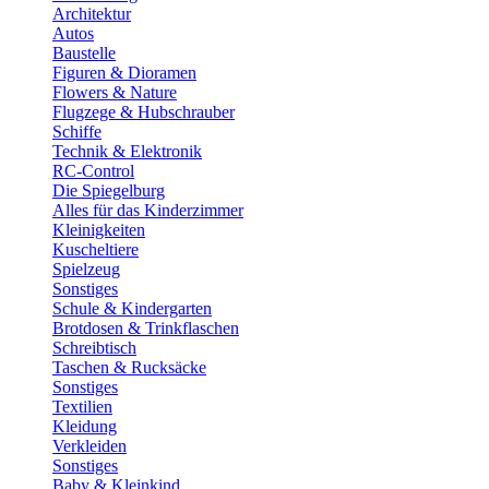
Architektur
Autos
Baustelle
Figuren & Dioramen
Flowers & Nature
Flugzege & Hubschrauber
Schiffe
Technik & Elektronik
RC-Control
Die Spiegelburg
Alles für das Kinderzimmer
Kleinigkeiten
Kuscheltiere
Spielzeug
Sonstiges
Schule & Kindergarten
Brotdosen & Trinkflaschen
Schreibtisch
Taschen & Rucksäcke
Sonstiges
Textilien
Kleidung
Verkleiden
Sonstiges
Baby & Kleinkind