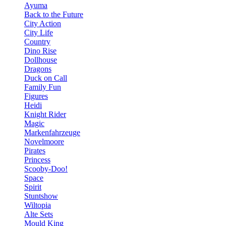
Ayuma
Back to the Future
City Action
City Life
Country
Dino Rise
Dollhouse
Dragons
Duck on Call
Family Fun
Figures
Heidi
Knight Rider
Magic
Markenfahrzeuge
Novelmoore
Pirates
Princess
Scooby-Doo!
Space
Spirit
Stuntshow
Wiltopia
Alte Sets
Mould King