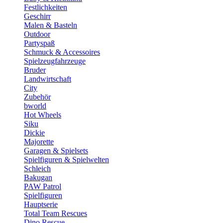
Festlichkeiten
Geschirr
Malen & Basteln
Outdoor
Partyspaß
Schmuck & Accessoires
Spielzeugfahrzeuge
Bruder
Landwirtschaft
City
Zubehör
bworld
Hot Wheels
Siku
Dickie
Majorette
Garagen & Spielsets
Spielfiguren & Spielwelten
Schleich
Bakugan
PAW Patrol
Spielfiguren
Hauptserie
Total Team Rescues
Dino Rescue