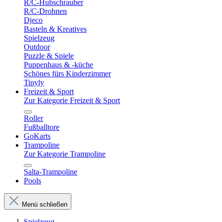
R/C-Hubschrauber
R/C-Drohnen
Djeco
Basteln & Kreatives
Spielzeug
Outdoor
Puzzle & Spiele
Puppenhaus & -küche
Schönes fürs Kinderzimmer
Tinyly
Freizeit & Sport
Zur Kategorie Freizeit & Sport
Roller
Fußballtore
GoKarts
Trampoline
Zur Kategorie Trampoline
Salta-Trampoline
Pools
Menü schließen
Spielzeug