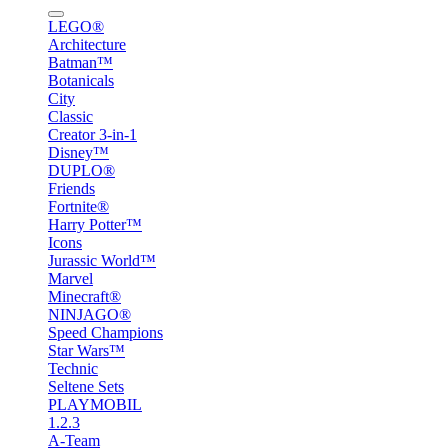
LEGO®
Architecture
Batman™
Botanicals
City
Classic
Creator 3-in-1
Disney™
DUPLO®
Friends
Fortnite®
Harry Potter™
Icons
Jurassic World™
Marvel
Minecraft®
NINJAGO®
Speed Champions
Star Wars™
Technic
Seltene Sets
PLAYMOBIL
1.2.3
A-Team