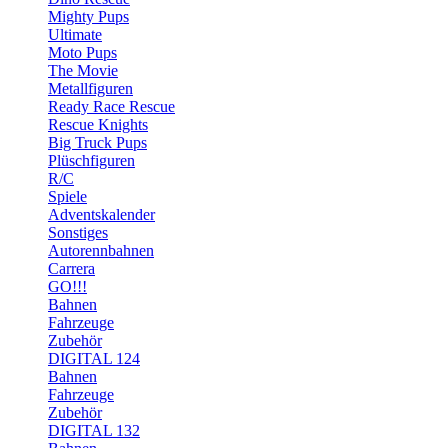
Mighty Pups
Ultimate
Moto Pups
The Movie
Metallfiguren
Ready Race Rescue
Rescue Knights
Big Truck Pups
Plüschfiguren
R/C
Spiele
Adventskalender
Sonstiges
Autorennbahnen
Carrera
GO!!!
Bahnen
Fahrzeuge
Zubehör
DIGITAL 124
Bahnen
Fahrzeuge
Zubehör
DIGITAL 132