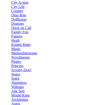
City Action
City Life
Country
Dino Rise
Dollhouse
Dragons
Duck on Call
Family Fun
Figures
Heidi
Knight Rider
Magic
Markenfahrzeuge
Novelmoore
Pirates
Princess
Scooby-Doo!
Space
Spirit
Stuntshow
Wiltopia
Alte Sets
Mould King
Architektur
Autos