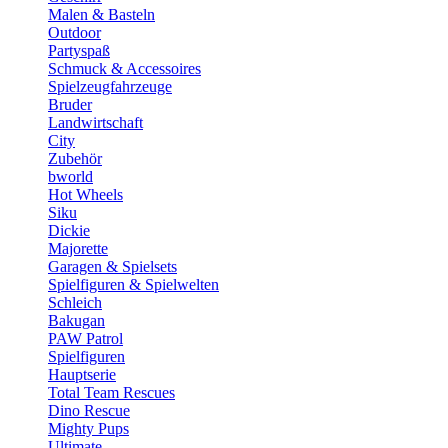
Malen & Basteln
Outdoor
Partyspaß
Schmuck & Accessoires
Spielzeugfahrzeuge
Bruder
Landwirtschaft
City
Zubehör
bworld
Hot Wheels
Siku
Dickie
Majorette
Garagen & Spielsets
Spielfiguren & Spielwelten
Schleich
Bakugan
PAW Patrol
Spielfiguren
Hauptserie
Total Team Rescues
Dino Rescue
Mighty Pups
Ultimate