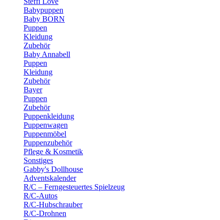
Steffi Love
Babypuppen
Baby BORN
Puppen
Kleidung
Zubehör
Baby Annabell
Puppen
Kleidung
Zubehör
Bayer
Puppen
Zubehör
Puppenkleidung
Puppenwagen
Puppenmöbel
Puppenzubehör
Pflege & Kosmetik
Sonstiges
Gabby's Dollhouse
Adventskalender
R/C – Ferngesteuertes Spielzeug
R/C-Autos
R/C-Hubschrauber
R/C-Drohnen