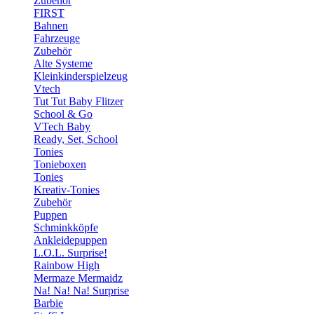
Zubehör
FIRST
Bahnen
Fahrzeuge
Zubehör
Alte Systeme
Kleinkinderspielzeug
Vtech
Tut Tut Baby Flitzer
School & Go
VTech Baby
Ready, Set, School
Tonies
Tonieboxen
Tonies
Kreativ-Tonies
Zubehör
Puppen
Schminkköpfe
Ankleidepuppen
L.O.L. Surprise!
Rainbow High
Mermaze Mermaidz
Na! Na! Na! Surprise
Barbie