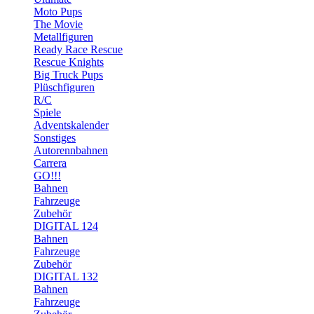
Moto Pups
The Movie
Metallfiguren
Ready Race Rescue
Rescue Knights
Big Truck Pups
Plüschfiguren
R/C
Spiele
Adventskalender
Sonstiges
Autorennbahnen
Carrera
GO!!!
Bahnen
Fahrzeuge
Zubehör
DIGITAL 124
Bahnen
Fahrzeuge
Zubehör
DIGITAL 132
Bahnen
Fahrzeuge