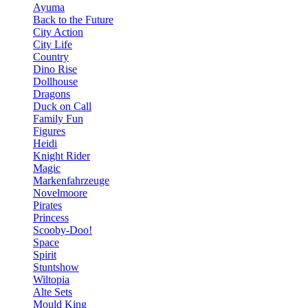
Ayuma
Back to the Future
City Action
City Life
Country
Dino Rise
Dollhouse
Dragons
Duck on Call
Family Fun
Figures
Heidi
Knight Rider
Magic
Markenfahrzeuge
Novelmoore
Pirates
Princess
Scooby-Doo!
Space
Spirit
Stuntshow
Wiltopia
Alte Sets
Mould King