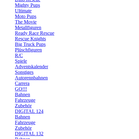
Mighty Pups
Ultimate
Moto Pups
The Movie
Metallfiguren
Ready Race Rescue
Rescue Knights
Big Truck Pups
Plüschfiguren
R/C
Spiele
Adventskalender
Sonstiges
Autorennbahnen
Carrera
GO!!!
Bahnen
Fahrzeuge
Zubehör
DIGITAL 124
Bahnen
Fahrzeuge
Zubehör
DIGITAL 132