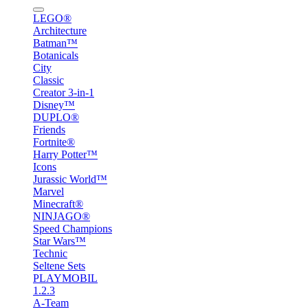
LEGO®
Architecture
Batman™
Botanicals
City
Classic
Creator 3-in-1
Disney™
DUPLO®
Friends
Fortnite®
Harry Potter™
Icons
Jurassic World™
Marvel
Minecraft®
NINJAGO®
Speed Champions
Star Wars™
Technic
Seltene Sets
PLAYMOBIL
1.2.3
A-Team