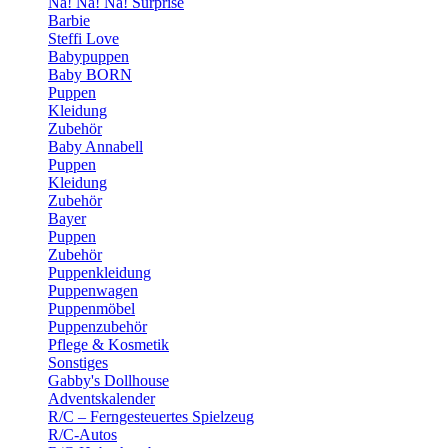
Na! Na! Na! Surprise
Barbie
Steffi Love
Babypuppen
Baby BORN
Puppen
Kleidung
Zubehör
Baby Annabell
Puppen
Kleidung
Zubehör
Bayer
Puppen
Zubehör
Puppenkleidung
Puppenwagen
Puppenmöbel
Puppenzubehör
Pflege & Kosmetik
Sonstiges
Gabby's Dollhouse
Adventskalender
R/C – Ferngesteuertes Spielzeug
R/C-Autos