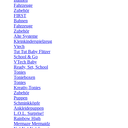
Bahnen
Fahrzeuge
Zubehör
FIRST
Bahnen
Fahrzeuge
Zubehör
Alte Systeme
Kleinkinderspielzeug
Vtech
Tut Tut Baby Flitzer
School & Go
VTech Baby
Ready, Set, School
Tonies
Tonieboxen
Tonies
Kreativ-Tonies
Zubehör
Puppen
Schminkköpfe
Ankleidepuppen
L.O.L. Surprise!
Rainbow High
Mermaze Mermaidz