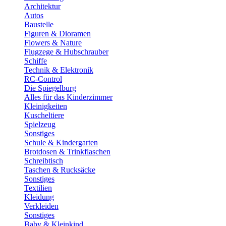
Architektur
Autos
Baustelle
Figuren & Dioramen
Flowers & Nature
Flugzege & Hubschrauber
Schiffe
Technik & Elektronik
RC-Control
Die Spiegelburg
Alles für das Kinderzimmer
Kleinigkeiten
Kuscheltiere
Spielzeug
Sonstiges
Schule & Kindergarten
Brotdosen & Trinkflaschen
Schreibtisch
Taschen & Rucksäcke
Sonstiges
Textilien
Kleidung
Verkleiden
Sonstiges
Baby & Kleinkind