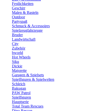
Festlichkeiten
Geschirr
Malen & Basteln
Outdoor
Partyspaß
Schmuck & Accessoires
Spielzeugfahrzeuge
Bruder
Landwirtschaft
City
Zubehör
bworld
Hot Wheels
Siku
Dickie
Majorette
Garagen & Spielsets
Spielfiguren & Spielwelten
Schleich
Bakugan
PAW Patrol
Spielfiguren
Hauptserie
Total Team Rescues
Dino Rescue