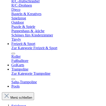
R/C-Hubschrauber
R/C-Drohnen
Djeco
Basteln & Kreatives
Spielzeug
Outdoor
Puzzle & Spiele
Puppenhaus & -küche
Schönes fürs Kinderzimmer
Tinyly
Freizeit & Sport
Zur Kategorie Freizeit & Sport
Roller
Fußballtore
GoKarts
Trampoline
Zur Kategorie Trampoline
Salta-Trampoline
Pools
Menü schließen
Spielzeug