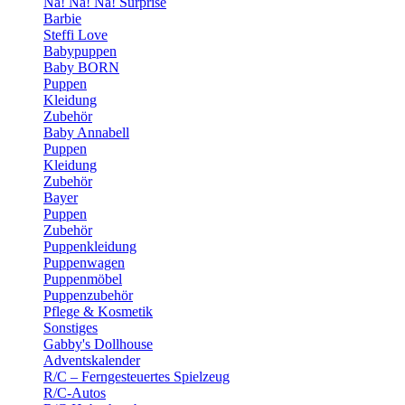
Na! Na! Na! Surprise
Barbie
Steffi Love
Babypuppen
Baby BORN
Puppen
Kleidung
Zubehör
Baby Annabell
Puppen
Kleidung
Zubehör
Bayer
Puppen
Zubehör
Puppenkleidung
Puppenwagen
Puppenmöbel
Puppenzubehör
Pflege & Kosmetik
Sonstiges
Gabby's Dollhouse
Adventskalender
R/C – Ferngesteuertes Spielzeug
R/C-Autos