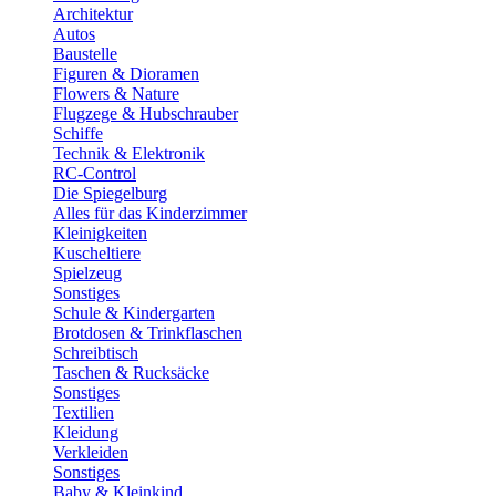
Architektur
Autos
Baustelle
Figuren & Dioramen
Flowers & Nature
Flugzege & Hubschrauber
Schiffe
Technik & Elektronik
RC-Control
Die Spiegelburg
Alles für das Kinderzimmer
Kleinigkeiten
Kuscheltiere
Spielzeug
Sonstiges
Schule & Kindergarten
Brotdosen & Trinkflaschen
Schreibtisch
Taschen & Rucksäcke
Sonstiges
Textilien
Kleidung
Verkleiden
Sonstiges
Baby & Kleinkind