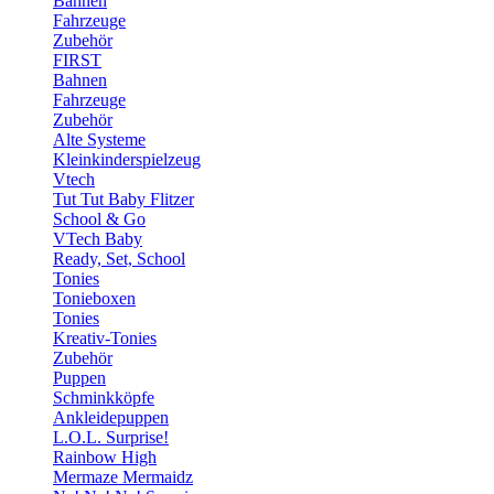
Bahnen
Fahrzeuge
Zubehör
FIRST
Bahnen
Fahrzeuge
Zubehör
Alte Systeme
Kleinkinderspielzeug
Vtech
Tut Tut Baby Flitzer
School & Go
VTech Baby
Ready, Set, School
Tonies
Tonieboxen
Tonies
Kreativ-Tonies
Zubehör
Puppen
Schminkköpfe
Ankleidepuppen
L.O.L. Surprise!
Rainbow High
Mermaze Mermaidz