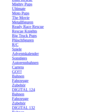
Mighty Pups
Ultimate
Moto Pups
The Movie
Metallfiguren
Ready Race Rescue
Rescue Knights
Big Truck Pups
Plüschfiguren
R/C
Spiele
Adventskalender
Sonstiges
Autorennbahnen
Carrera
GO!!!
Bahnen
Fahrzeuge
Zubehör
DIGITAL 124
Bahnen
Fahrzeuge
Zubehör
DIGITAL 132