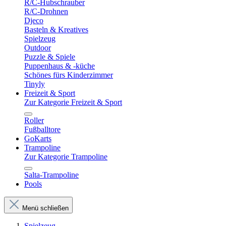
R/C-Hubschrauber
R/C-Drohnen
Djeco
Basteln & Kreatives
Spielzeug
Outdoor
Puzzle & Spiele
Puppenhaus & -küche
Schönes fürs Kinderzimmer
Tinyly
Freizeit & Sport
Zur Kategorie Freizeit & Sport
Roller
Fußballtore
GoKarts
Trampoline
Zur Kategorie Trampoline
Salta-Trampoline
Pools
Menü schließen
Spielzeug