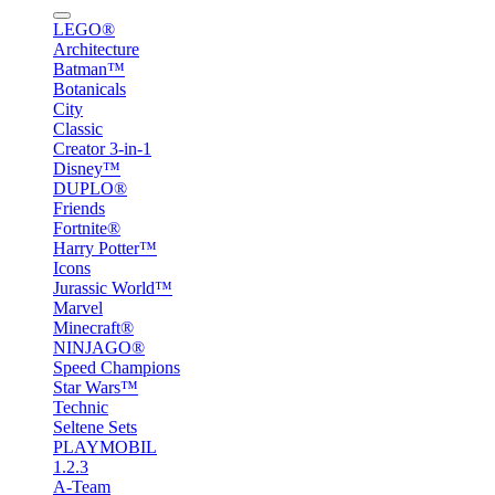
LEGO®
Architecture
Batman™
Botanicals
City
Classic
Creator 3-in-1
Disney™
DUPLO®
Friends
Fortnite®
Harry Potter™
Icons
Jurassic World™
Marvel
Minecraft®
NINJAGO®
Speed Champions
Star Wars™
Technic
Seltene Sets
PLAYMOBIL
1.2.3
A-Team