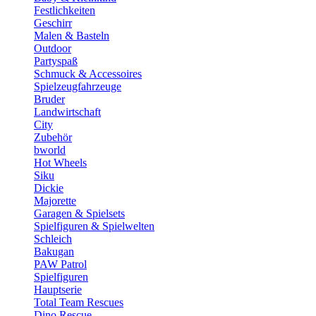
Festlichkeiten
Geschirr
Malen & Basteln
Outdoor
Partyspaß
Schmuck & Accessoires
Spielzeugfahrzeuge
Bruder
Landwirtschaft
City
Zubehör
bworld
Hot Wheels
Siku
Dickie
Majorette
Garagen & Spielsets
Spielfiguren & Spielwelten
Schleich
Bakugan
PAW Patrol
Spielfiguren
Hauptserie
Total Team Rescues
Dino Rescue