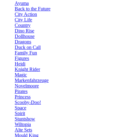
Ayuma
Back to the Future
City Action
City Life
Country
Dino Rise
Dollhouse
Dragons
Duck on Call
Family Fun
Figures
Heidi
Knight Rider
Magic
Markenfahrzeuge
Novelmoore
Pirates
Princess
Scooby-Doo!
Space
Spirit
Stuntshow
Wiltopia
Alte Sets
Mould King