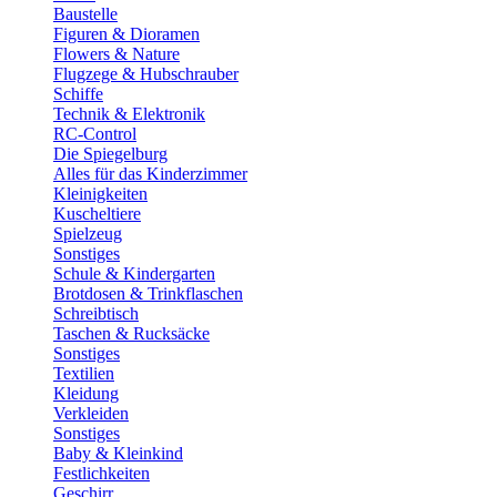
Baustelle
Figuren & Dioramen
Flowers & Nature
Flugzege & Hubschrauber
Schiffe
Technik & Elektronik
RC-Control
Die Spiegelburg
Alles für das Kinderzimmer
Kleinigkeiten
Kuscheltiere
Spielzeug
Sonstiges
Schule & Kindergarten
Brotdosen & Trinkflaschen
Schreibtisch
Taschen & Rucksäcke
Sonstiges
Textilien
Kleidung
Verkleiden
Sonstiges
Baby & Kleinkind
Festlichkeiten
Geschirr