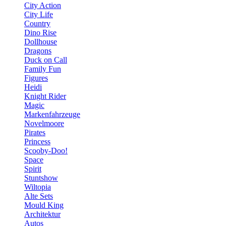
City Action
City Life
Country
Dino Rise
Dollhouse
Dragons
Duck on Call
Family Fun
Figures
Heidi
Knight Rider
Magic
Markenfahrzeuge
Novelmoore
Pirates
Princess
Scooby-Doo!
Space
Spirit
Stuntshow
Wiltopia
Alte Sets
Mould King
Architektur
Autos