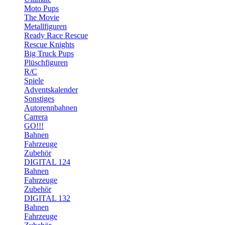
Moto Pups
The Movie
Metallfiguren
Ready Race Rescue
Rescue Knights
Big Truck Pups
Plüschfiguren
R/C
Spiele
Adventskalender
Sonstiges
Autorennbahnen
Carrera
GO!!!
Bahnen
Fahrzeuge
Zubehör
DIGITAL 124
Bahnen
Fahrzeuge
Zubehör
DIGITAL 132
Bahnen
Fahrzeuge