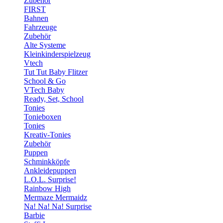
Zubehör
FIRST
Bahnen
Fahrzeuge
Zubehör
Alte Systeme
Kleinkinderspielzeug
Vtech
Tut Tut Baby Flitzer
School & Go
VTech Baby
Ready, Set, School
Tonies
Tonieboxen
Tonies
Kreativ-Tonies
Zubehör
Puppen
Schminkköpfe
Ankleidepuppen
L.O.L. Surprise!
Rainbow High
Mermaze Mermaidz
Na! Na! Na! Surprise
Barbie