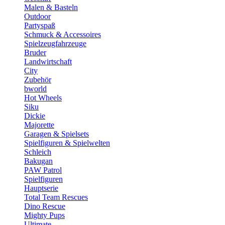
Malen & Basteln
Outdoor
Partyspaß
Schmuck & Accessoires
Spielzeugfahrzeuge
Bruder
Landwirtschaft
City
Zubehör
bworld
Hot Wheels
Siku
Dickie
Majorette
Garagen & Spielsets
Spielfiguren & Spielwelten
Schleich
Bakugan
PAW Patrol
Spielfiguren
Hauptserie
Total Team Rescues
Dino Rescue
Mighty Pups
Ultimate