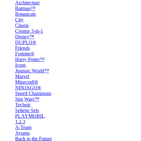
Architecture
Batman™
Botanicals
City
Classic
Creator 3-in-1
Disney™
DUPLO®
Friends
Fortnite®
Harry Potter™
Icons
Jurassic World™
Marvel
Minecraft®
NINJAGO®
Speed Champions
Star Wars™
Technic
Seltene Sets
PLAYMOBIL
1.2.3
A-Team
Ayuma
Back to the Future