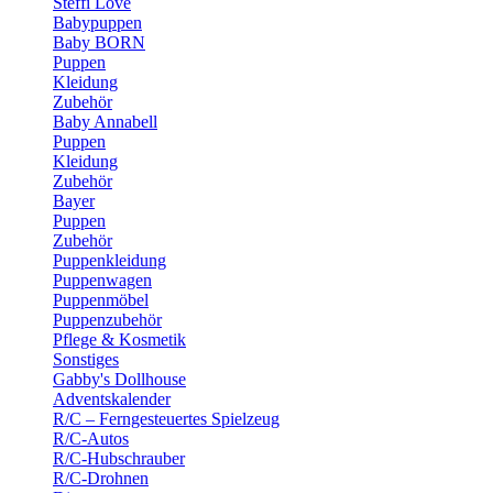
Steffi Love
Babypuppen
Baby BORN
Puppen
Kleidung
Zubehör
Baby Annabell
Puppen
Kleidung
Zubehör
Bayer
Puppen
Zubehör
Puppenkleidung
Puppenwagen
Puppenmöbel
Puppenzubehör
Pflege & Kosmetik
Sonstiges
Gabby's Dollhouse
Adventskalender
R/C – Ferngesteuertes Spielzeug
R/C-Autos
R/C-Hubschrauber
R/C-Drohnen