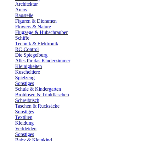
Architektur
Autos
Baustelle
Figuren & Dioramen
Flowers & Nature
Flugzege & Hubschrauber
Schiffe
Technik & Elektronik
RC-Control
Die Spiegelburg
Alles für das Kinderzimmer
Kleinigkeiten
Kuscheltiere
Spielzeug
Sonstiges
Schule & Kindergarten
Brotdosen & Trinkflaschen
Schreibtisch
Taschen & Rucksäcke
Sonstiges
Textilien
Kleidung
Verkleiden
Sonstiges
Baby & Kleinkind