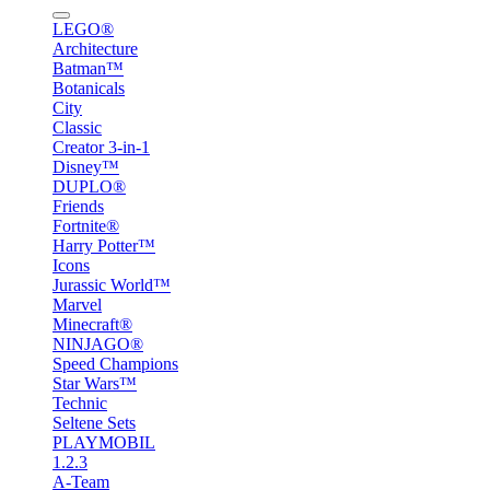
LEGO®
Architecture
Batman™
Botanicals
City
Classic
Creator 3-in-1
Disney™
DUPLO®
Friends
Fortnite®
Harry Potter™
Icons
Jurassic World™
Marvel
Minecraft®
NINJAGO®
Speed Champions
Star Wars™
Technic
Seltene Sets
PLAYMOBIL
1.2.3
A-Team