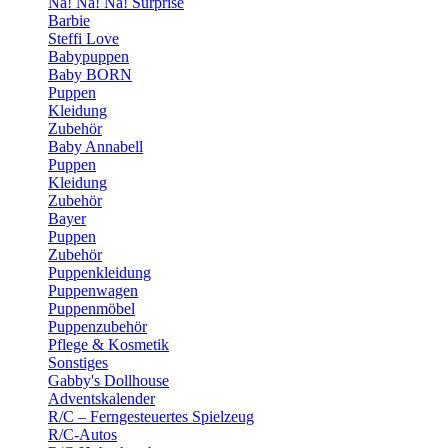
Na! Na! Na! Surprise
Barbie
Steffi Love
Babypuppen
Baby BORN
Puppen
Kleidung
Zubehör
Baby Annabell
Puppen
Kleidung
Zubehör
Bayer
Puppen
Zubehör
Puppenkleidung
Puppenwagen
Puppenmöbel
Puppenzubehör
Pflege & Kosmetik
Sonstiges
Gabby's Dollhouse
Adventskalender
R/C – Ferngesteuertes Spielzeug
R/C-Autos