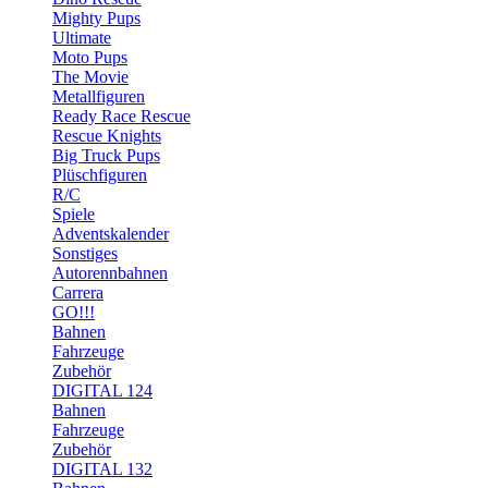
Mighty Pups
Ultimate
Moto Pups
The Movie
Metallfiguren
Ready Race Rescue
Rescue Knights
Big Truck Pups
Plüschfiguren
R/C
Spiele
Adventskalender
Sonstiges
Autorennbahnen
Carrera
GO!!!
Bahnen
Fahrzeuge
Zubehör
DIGITAL 124
Bahnen
Fahrzeuge
Zubehör
DIGITAL 132