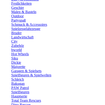
Festlichkeiten
Geschirr
Malen & Basteln
Outdoor
Partyspaß
Schmuck & Accessoires
Spielzeugfahrzeuge
Bruder
Landwirtschaft
City
Zubehör
bworld
Hot Wheels
Siku
Dickie
Majorette
Garagen & Spielsets
Spielfiguren & Spielwelten
Schleich
Bakugan
PAW Patrol
Spielfiguren
Hauptserie
Total Team Rescues
Dino Rescue