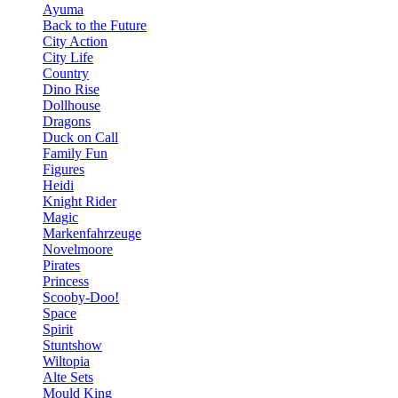
Ayuma
Back to the Future
City Action
City Life
Country
Dino Rise
Dollhouse
Dragons
Duck on Call
Family Fun
Figures
Heidi
Knight Rider
Magic
Markenfahrzeuge
Novelmoore
Pirates
Princess
Scooby-Doo!
Space
Spirit
Stuntshow
Wiltopia
Alte Sets
Mould King