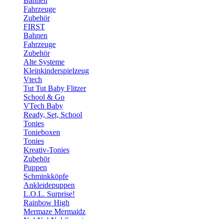
Bahnen
Fahrzeuge
Zubehör
FIRST
Bahnen
Fahrzeuge
Zubehör
Alte Systeme
Kleinkinderspielzeug
Vtech
Tut Tut Baby Flitzer
School & Go
VTech Baby
Ready, Set, School
Tonies
Tonieboxen
Tonies
Kreativ-Tonies
Zubehör
Puppen
Schminkköpfe
Ankleidepuppen
L.O.L. Surprise!
Rainbow High
Mermaze Mermaidz