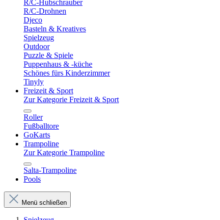
R/C-Hubschrauber
R/C-Drohnen
Djeco
Basteln & Kreatives
Spielzeug
Outdoor
Puzzle & Spiele
Puppenhaus & -küche
Schönes fürs Kinderzimmer
Tinyly
Freizeit & Sport
Zur Kategorie Freizeit & Sport
Roller
Fußballtore
GoKarts
Trampoline
Zur Kategorie Trampoline
Salta-Trampoline
Pools
Menü schließen
Spielzeug