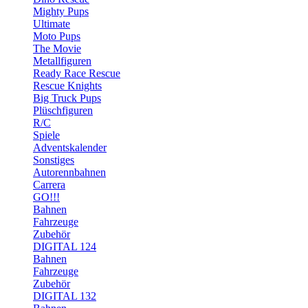
Mighty Pups
Ultimate
Moto Pups
The Movie
Metallfiguren
Ready Race Rescue
Rescue Knights
Big Truck Pups
Plüschfiguren
R/C
Spiele
Adventskalender
Sonstiges
Autorennbahnen
Carrera
GO!!!
Bahnen
Fahrzeuge
Zubehör
DIGITAL 124
Bahnen
Fahrzeuge
Zubehör
DIGITAL 132