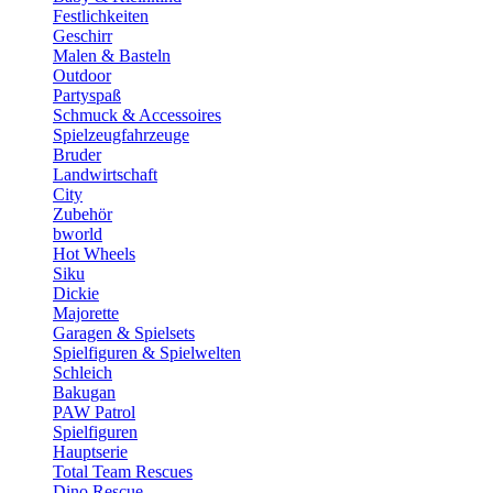
Festlichkeiten
Geschirr
Malen & Basteln
Outdoor
Partyspaß
Schmuck & Accessoires
Spielzeugfahrzeuge
Bruder
Landwirtschaft
City
Zubehör
bworld
Hot Wheels
Siku
Dickie
Majorette
Garagen & Spielsets
Spielfiguren & Spielwelten
Schleich
Bakugan
PAW Patrol
Spielfiguren
Hauptserie
Total Team Rescues
Dino Rescue