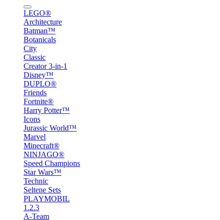
LEGO®
Architecture
Batman™
Botanicals
City
Classic
Creator 3-in-1
Disney™
DUPLO®
Friends
Fortnite®
Harry Potter™
Icons
Jurassic World™
Marvel
Minecraft®
NINJAGO®
Speed Champions
Star Wars™
Technic
Seltene Sets
PLAYMOBIL
1.2.3
A-Team