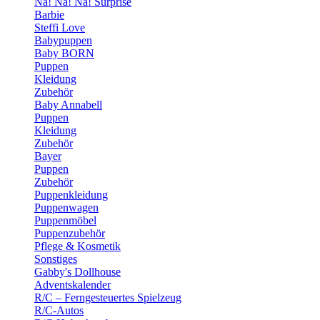
Na! Na! Na! Surprise
Barbie
Steffi Love
Babypuppen
Baby BORN
Puppen
Kleidung
Zubehör
Baby Annabell
Puppen
Kleidung
Zubehör
Bayer
Puppen
Zubehör
Puppenkleidung
Puppenwagen
Puppenmöbel
Puppenzubehör
Pflege & Kosmetik
Sonstiges
Gabby's Dollhouse
Adventskalender
R/C – Ferngesteuertes Spielzeug
R/C-Autos