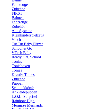
Bahnen
Fahrzeuge
Zubehör
FIRST
Bahnen
Fahrzeuge
Zubehör
Alte Systeme
Kleinkinderspielzeug
Vtech
Tut Tut Baby Flitzer
School & Go
VTech Baby
Ready, Set, School
Tonies
Tonieboxen
Tonies
Kreativ-Tonies
Zubehör
Puppen
Schminkköpfe
Ankleidepuppen
L.O.L. Surprise!
Rainbow High
Mermaze Mermaidz