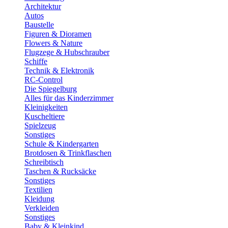
Architektur
Autos
Baustelle
Figuren & Dioramen
Flowers & Nature
Flugzege & Hubschrauber
Schiffe
Technik & Elektronik
RC-Control
Die Spiegelburg
Alles für das Kinderzimmer
Kleinigkeiten
Kuscheltiere
Spielzeug
Sonstiges
Schule & Kindergarten
Brotdosen & Trinkflaschen
Schreibtisch
Taschen & Rucksäcke
Sonstiges
Textilien
Kleidung
Verkleiden
Sonstiges
Baby & Kleinkind