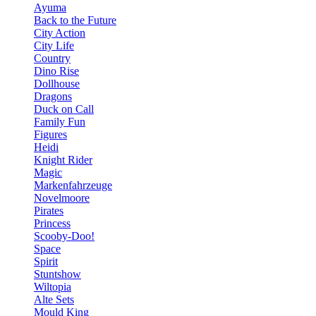
Ayuma
Back to the Future
City Action
City Life
Country
Dino Rise
Dollhouse
Dragons
Duck on Call
Family Fun
Figures
Heidi
Knight Rider
Magic
Markenfahrzeuge
Novelmoore
Pirates
Princess
Scooby-Doo!
Space
Spirit
Stuntshow
Wiltopia
Alte Sets
Mould King