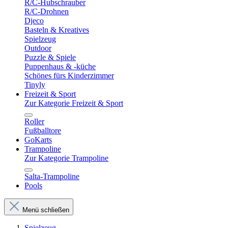
R/C-Hubschrauber
R/C-Drohnen
Djeco
Basteln & Kreatives
Spielzeug
Outdoor
Puzzle & Spiele
Puppenhaus & -küche
Schönes fürs Kinderzimmer
Tinyly
Freizeit & Sport
Zur Kategorie Freizeit & Sport
Roller
Fußballtore
GoKarts
Trampoline
Zur Kategorie Trampoline
Salta-Trampoline
Pools
Menü schließen
Spielzeug