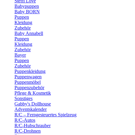
Steffi Love
Babypuppen
Baby BORN
Puppen
Kleidung
Zubehör
Baby Annabell
Puppen
Kleidung
Zubehör
Bayer
Puppen
Zubehör
Puppenkleidung
Puppenwagen
Puppenmöbel
Puppenzubehör
Pflege & Kosmetik
Sonstiges
Gabby's Dollhouse
Adventskalender
R/C – Ferngesteuertes Spielzeug
R/C-Autos
R/C-Hubschrauber
R/C-Drohnen