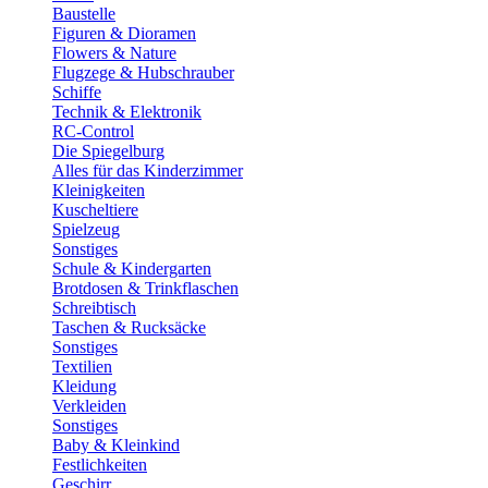
Baustelle
Figuren & Dioramen
Flowers & Nature
Flugzege & Hubschrauber
Schiffe
Technik & Elektronik
RC-Control
Die Spiegelburg
Alles für das Kinderzimmer
Kleinigkeiten
Kuscheltiere
Spielzeug
Sonstiges
Schule & Kindergarten
Brotdosen & Trinkflaschen
Schreibtisch
Taschen & Rucksäcke
Sonstiges
Textilien
Kleidung
Verkleiden
Sonstiges
Baby & Kleinkind
Festlichkeiten
Geschirr