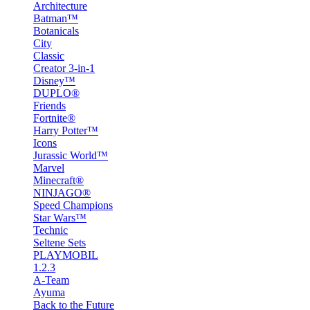
Architecture
Batman™
Botanicals
City
Classic
Creator 3-in-1
Disney™
DUPLO®
Friends
Fortnite®
Harry Potter™
Icons
Jurassic World™
Marvel
Minecraft®
NINJAGO®
Speed Champions
Star Wars™
Technic
Seltene Sets
PLAYMOBIL
1.2.3
A-Team
Ayuma
Back to the Future