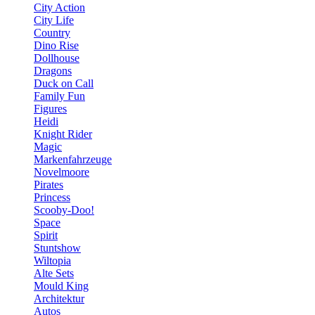
City Action
City Life
Country
Dino Rise
Dollhouse
Dragons
Duck on Call
Family Fun
Figures
Heidi
Knight Rider
Magic
Markenfahrzeuge
Novelmoore
Pirates
Princess
Scooby-Doo!
Space
Spirit
Stuntshow
Wiltopia
Alte Sets
Mould King
Architektur
Autos