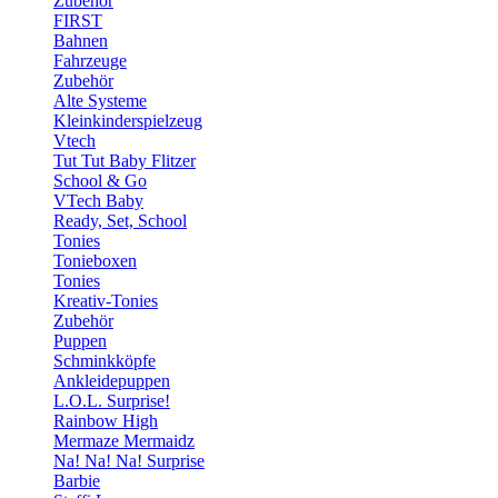
Zubehör
FIRST
Bahnen
Fahrzeuge
Zubehör
Alte Systeme
Kleinkinderspielzeug
Vtech
Tut Tut Baby Flitzer
School & Go
VTech Baby
Ready, Set, School
Tonies
Tonieboxen
Tonies
Kreativ-Tonies
Zubehör
Puppen
Schminkköpfe
Ankleidepuppen
L.O.L. Surprise!
Rainbow High
Mermaze Mermaidz
Na! Na! Na! Surprise
Barbie