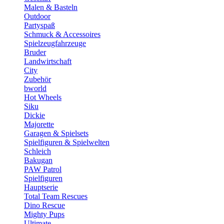
Malen & Basteln
Outdoor
Partyspaß
Schmuck & Accessoires
Spielzeugfahrzeuge
Bruder
Landwirtschaft
City
Zubehör
bworld
Hot Wheels
Siku
Dickie
Majorette
Garagen & Spielsets
Spielfiguren & Spielwelten
Schleich
Bakugan
PAW Patrol
Spielfiguren
Hauptserie
Total Team Rescues
Dino Rescue
Mighty Pups
Ultimate