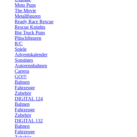
Moto Pups
The Movie
Metallfiguren
Ready Race Rescue
Rescue Knights
Big Truck Pups
Plüschfiguren
R/C
Spiele
Adventskalender
Sonstiges
Autorennbahnen
Carrera
GO!!!
Bahnen
Fahrzeuge
Zubehör
DIGITAL 124
Bahnen
Fahrzeuge
Zubehör
DIGITAL 132
Bahnen
Fahrzeuge