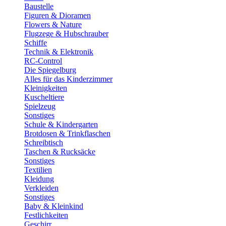
Baustelle
Figuren & Dioramen
Flowers & Nature
Flugzege & Hubschrauber
Schiffe
Technik & Elektronik
RC-Control
Die Spiegelburg
Alles für das Kinderzimmer
Kleinigkeiten
Kuscheltiere
Spielzeug
Sonstiges
Schule & Kindergarten
Brotdosen & Trinkflaschen
Schreibtisch
Taschen & Rucksäcke
Sonstiges
Textilien
Kleidung
Verkleiden
Sonstiges
Baby & Kleinkind
Festlichkeiten
Geschirr