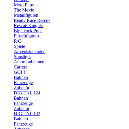
Moto Pups
The Movie
Metallfiguren
Ready Race Rescue
Rescue Knights
Big Truck Pups
Plüschfiguren
R/C
Spiele
Adventskalender
Sonstiges
Autorennbahnen
Carrera
GO!!!
Bahnen
Fahrzeuge
Zubehör
DIGITAL 124
Bahnen
Fahrzeuge
Zubehör
DIGITAL 132
Bahnen
Fahrzeuge