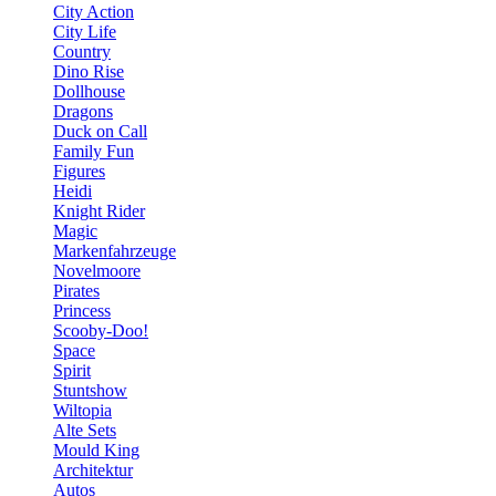
City Action
City Life
Country
Dino Rise
Dollhouse
Dragons
Duck on Call
Family Fun
Figures
Heidi
Knight Rider
Magic
Markenfahrzeuge
Novelmoore
Pirates
Princess
Scooby-Doo!
Space
Spirit
Stuntshow
Wiltopia
Alte Sets
Mould King
Architektur
Autos