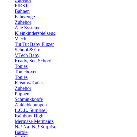
Zubehör
FIRST
Bahnen
Fahrzeuge
Zubehör
Alte Systeme
Kleinkinderspielzeug
Vtech
Tut Tut Baby Flitzer
School & Go
VTech Baby
Ready, Set, School
Tonies
Tonieboxen
Tonies
Kreativ-Tonies
Zubehör
Puppen
Schminkköpfe
Ankleidepuppen
L.O.L. Surprise!
Rainbow High
Mermaze Mermaidz
Na! Na! Na! Surprise
Barbie