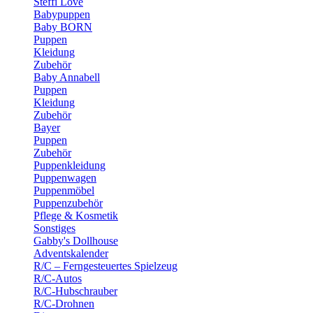
Steffi Love
Babypuppen
Baby BORN
Puppen
Kleidung
Zubehör
Baby Annabell
Puppen
Kleidung
Zubehör
Bayer
Puppen
Zubehör
Puppenkleidung
Puppenwagen
Puppenmöbel
Puppenzubehör
Pflege & Kosmetik
Sonstiges
Gabby's Dollhouse
Adventskalender
R/C – Ferngesteuertes Spielzeug
R/C-Autos
R/C-Hubschrauber
R/C-Drohnen