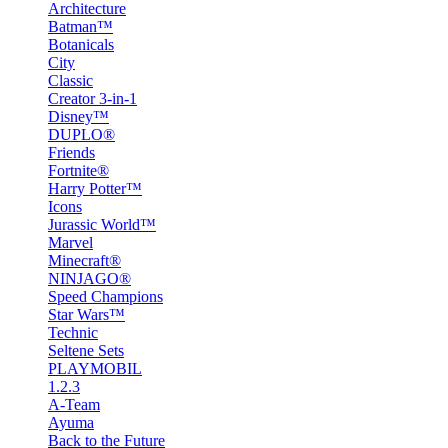
Architecture
Batman™
Botanicals
City
Classic
Creator 3-in-1
Disney™
DUPLO®
Friends
Fortnite®
Harry Potter™
Icons
Jurassic World™
Marvel
Minecraft®
NINJAGO®
Speed Champions
Star Wars™
Technic
Seltene Sets
PLAYMOBIL
1.2.3
A-Team
Ayuma
Back to the Future