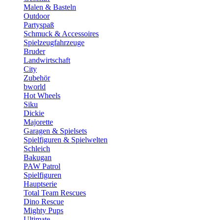
Malen & Basteln
Outdoor
Partyspaß
Schmuck & Accessoires
Spielzeugfahrzeuge
Bruder
Landwirtschaft
City
Zubehör
bworld
Hot Wheels
Siku
Dickie
Majorette
Garagen & Spielsets
Spielfiguren & Spielwelten
Schleich
Bakugan
PAW Patrol
Spielfiguren
Hauptserie
Total Team Rescues
Dino Rescue
Mighty Pups
Ultimate