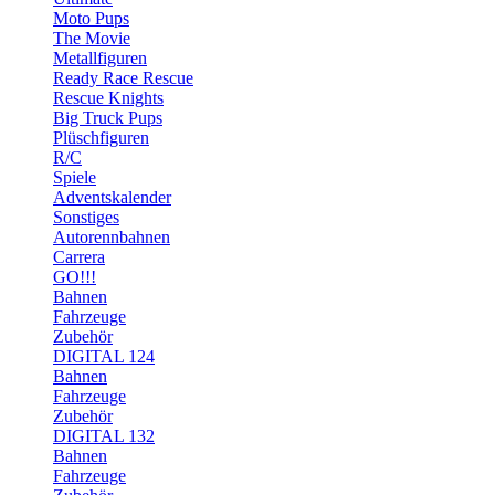
Moto Pups
The Movie
Metallfiguren
Ready Race Rescue
Rescue Knights
Big Truck Pups
Plüschfiguren
R/C
Spiele
Adventskalender
Sonstiges
Autorennbahnen
Carrera
GO!!!
Bahnen
Fahrzeuge
Zubehör
DIGITAL 124
Bahnen
Fahrzeuge
Zubehör
DIGITAL 132
Bahnen
Fahrzeuge