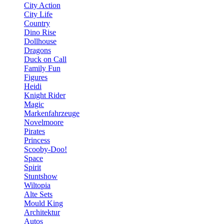
City Action
City Life
Country
Dino Rise
Dollhouse
Dragons
Duck on Call
Family Fun
Figures
Heidi
Knight Rider
Magic
Markenfahrzeuge
Novelmoore
Pirates
Princess
Scooby-Doo!
Space
Spirit
Stuntshow
Wiltopia
Alte Sets
Mould King
Architektur
Autos