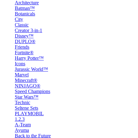
Architecture
Batman™
Botanicals
City
Classic
Creator 3-in-1
Disney™
DUPLO®
Friends
Fortnite®
Harry Potter™
Icons
Jurassic World™
Marvel
Minecraft®
NINJAGO®
Speed Champions
Star Wars™
Technic
Seltene Sets
PLAYMOBIL
1.2.3
A-Team
Ayuma
Back to the Future