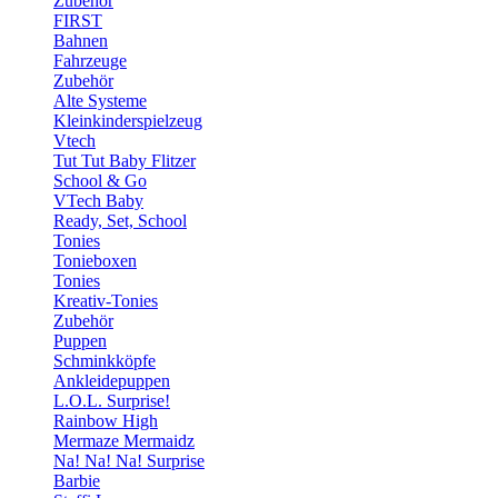
Zubehör
FIRST
Bahnen
Fahrzeuge
Zubehör
Alte Systeme
Kleinkinderspielzeug
Vtech
Tut Tut Baby Flitzer
School & Go
VTech Baby
Ready, Set, School
Tonies
Tonieboxen
Tonies
Kreativ-Tonies
Zubehör
Puppen
Schminkköpfe
Ankleidepuppen
L.O.L. Surprise!
Rainbow High
Mermaze Mermaidz
Na! Na! Na! Surprise
Barbie