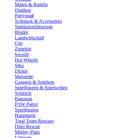
Malen & Basteln
Outdoor
Partyspaß
Schmuck & Accessoires
Spielzeugfahrzeuge
Bruder
Landwirtschaft
City
Zubehör
bworld
Hot Wheels
Siku
Dickie
Majorette
Garagen & Spielsets
Spielfiguren & Spielwelten
Schleich
Bakugan
PAW Patrol
Spielfiguren
Hauptserie
Total Team Rescues
Dino Rescue
Mighty Pups
Ultimate