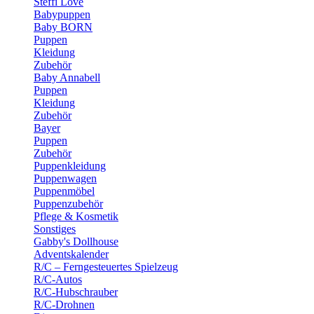
Steffi Love
Babypuppen
Baby BORN
Puppen
Kleidung
Zubehör
Baby Annabell
Puppen
Kleidung
Zubehör
Bayer
Puppen
Zubehör
Puppenkleidung
Puppenwagen
Puppenmöbel
Puppenzubehör
Pflege & Kosmetik
Sonstiges
Gabby's Dollhouse
Adventskalender
R/C – Ferngesteuertes Spielzeug
R/C-Autos
R/C-Hubschrauber
R/C-Drohnen