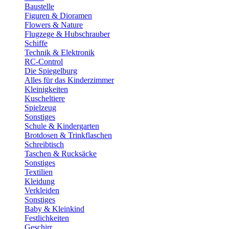
Baustelle
Figuren & Dioramen
Flowers & Nature
Flugzege & Hubschrauber
Schiffe
Technik & Elektronik
RC-Control
Die Spiegelburg
Alles für das Kinderzimmer
Kleinigkeiten
Kuscheltiere
Spielzeug
Sonstiges
Schule & Kindergarten
Brotdosen & Trinkflaschen
Schreibtisch
Taschen & Rucksäcke
Sonstiges
Textilien
Kleidung
Verkleiden
Sonstiges
Baby & Kleinkind
Festlichkeiten
Geschirr