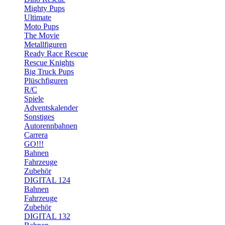
Mighty Pups
Ultimate
Moto Pups
The Movie
Metallfiguren
Ready Race Rescue
Rescue Knights
Big Truck Pups
Plüschfiguren
R/C
Spiele
Adventskalender
Sonstiges
Autorennbahnen
Carrera
GO!!!
Bahnen
Fahrzeuge
Zubehör
DIGITAL 124
Bahnen
Fahrzeuge
Zubehör
DIGITAL 132