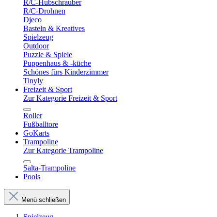
R/C-Hubschrauber
R/C-Drohnen
Djeco
Basteln & Kreatives
Spielzeug
Outdoor
Puzzle & Spiele
Puppenhaus & -küche
Schönes fürs Kinderzimmer
Tinyly
Freizeit & Sport
Zur Kategorie Freizeit & Sport
Roller
Fußballtore
GoKarts
Trampoline
Zur Kategorie Trampoline
Salta-Trampoline
Pools
Menü schließen
Spielzeug