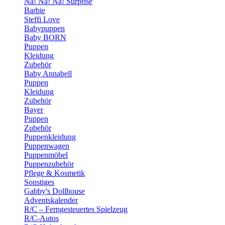
Na! Na! Na! Surprise
Barbie
Steffi Love
Babypuppen
Baby BORN
Puppen
Kleidung
Zubehör
Baby Annabell
Puppen
Kleidung
Zubehör
Bayer
Puppen
Zubehör
Puppenkleidung
Puppenwagen
Puppenmöbel
Puppenzubehör
Pflege & Kosmetik
Sonstiges
Gabby's Dollhouse
Adventskalender
R/C – Ferngesteuertes Spielzeug
R/C-Autos