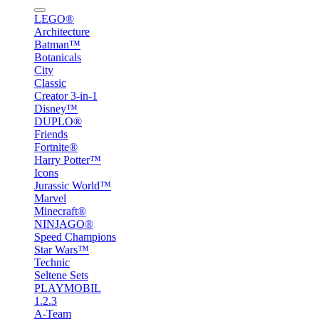
LEGO®
Architecture
Batman™
Botanicals
City
Classic
Creator 3-in-1
Disney™
DUPLO®
Friends
Fortnite®
Harry Potter™
Icons
Jurassic World™
Marvel
Minecraft®
NINJAGO®
Speed Champions
Star Wars™
Technic
Seltene Sets
PLAYMOBIL
1.2.3
A-Team