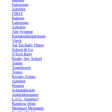
Bahnen
Fahrzeuge
Zubehör
FIRST
Bahnen
Fahrzeuge
Zubehör
Alte Systeme
Kleinkinderspielzeug
Vtech
Tut Tut Baby Flitzer
School & Go
VTech Baby
Ready, Set, School
Tonies
Tonieboxen
Tonies
Kreativ-Tonies
Zubehör
Puppen
Schminkköpfe
Ankleidepuppen
L.O.L. Surprise!
Rainbow High
Mermaze Mermaidz