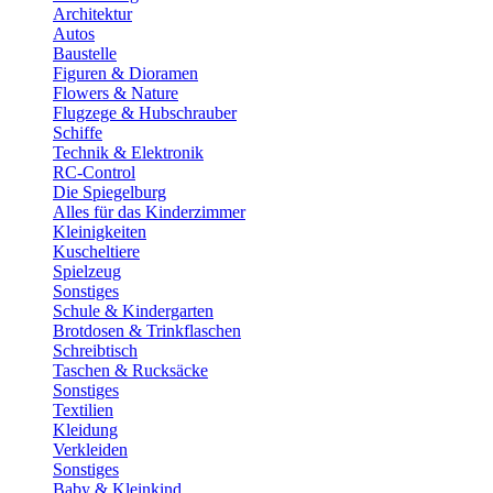
Architektur
Autos
Baustelle
Figuren & Dioramen
Flowers & Nature
Flugzege & Hubschrauber
Schiffe
Technik & Elektronik
RC-Control
Die Spiegelburg
Alles für das Kinderzimmer
Kleinigkeiten
Kuscheltiere
Spielzeug
Sonstiges
Schule & Kindergarten
Brotdosen & Trinkflaschen
Schreibtisch
Taschen & Rucksäcke
Sonstiges
Textilien
Kleidung
Verkleiden
Sonstiges
Baby & Kleinkind