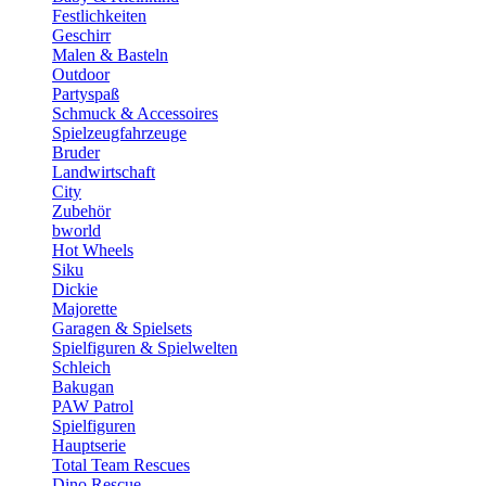
Festlichkeiten
Geschirr
Malen & Basteln
Outdoor
Partyspaß
Schmuck & Accessoires
Spielzeugfahrzeuge
Bruder
Landwirtschaft
City
Zubehör
bworld
Hot Wheels
Siku
Dickie
Majorette
Garagen & Spielsets
Spielfiguren & Spielwelten
Schleich
Bakugan
PAW Patrol
Spielfiguren
Hauptserie
Total Team Rescues
Dino Rescue