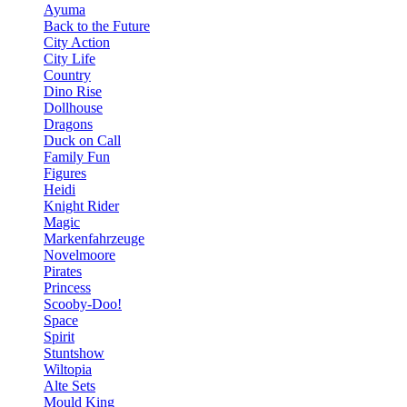
Ayuma
Back to the Future
City Action
City Life
Country
Dino Rise
Dollhouse
Dragons
Duck on Call
Family Fun
Figures
Heidi
Knight Rider
Magic
Markenfahrzeuge
Novelmoore
Pirates
Princess
Scooby-Doo!
Space
Spirit
Stuntshow
Wiltopia
Alte Sets
Mould King