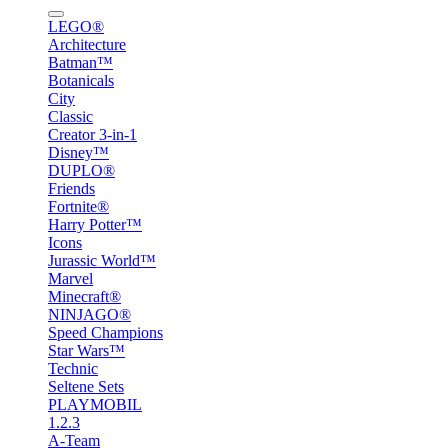
LEGO®
Architecture
Batman™
Botanicals
City
Classic
Creator 3-in-1
Disney™
DUPLO®
Friends
Fortnite®
Harry Potter™
Icons
Jurassic World™
Marvel
Minecraft®
NINJAGO®
Speed Champions
Star Wars™
Technic
Seltene Sets
PLAYMOBIL
1.2.3
A-Team