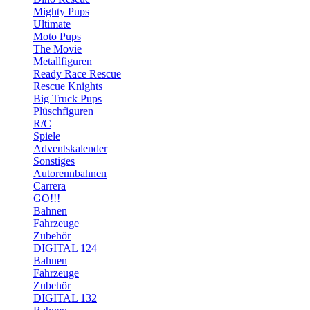
Mighty Pups
Ultimate
Moto Pups
The Movie
Metallfiguren
Ready Race Rescue
Rescue Knights
Big Truck Pups
Plüschfiguren
R/C
Spiele
Adventskalender
Sonstiges
Autorennbahnen
Carrera
GO!!!
Bahnen
Fahrzeuge
Zubehör
DIGITAL 124
Bahnen
Fahrzeuge
Zubehör
DIGITAL 132