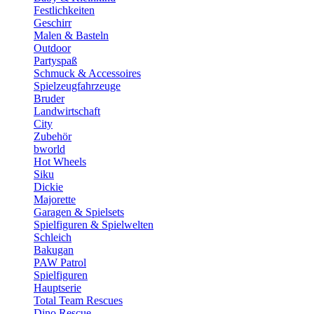
Festlichkeiten
Geschirr
Malen & Basteln
Outdoor
Partyspaß
Schmuck & Accessoires
Spielzeugfahrzeuge
Bruder
Landwirtschaft
City
Zubehör
bworld
Hot Wheels
Siku
Dickie
Majorette
Garagen & Spielsets
Spielfiguren & Spielwelten
Schleich
Bakugan
PAW Patrol
Spielfiguren
Hauptserie
Total Team Rescues
Dino Rescue