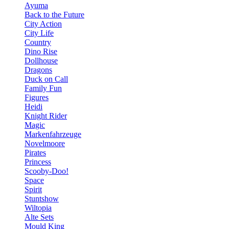
Ayuma
Back to the Future
City Action
City Life
Country
Dino Rise
Dollhouse
Dragons
Duck on Call
Family Fun
Figures
Heidi
Knight Rider
Magic
Markenfahrzeuge
Novelmoore
Pirates
Princess
Scooby-Doo!
Space
Spirit
Stuntshow
Wiltopia
Alte Sets
Mould King