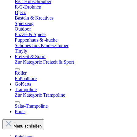
R/C-Hubschrauber
R/C-Drohnen
Djeco
Basteln & Kreatives
Spielzeug
Outdoor
Puzzle & Spiele
Puppenhaus & -küche
Schönes fürs Kinderzimmer
Tinyly
Freizeit & Sport
Zur Kategorie Freizeit & Sport
Roller
Fußballtore
GoKarts
Trampoline
Zur Kategorie Trampoline
Salta-Trampoline
Pools
Menü schließen
Spielzeug