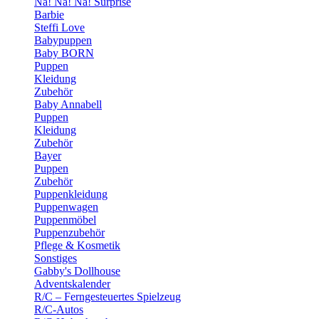
Na! Na! Na! Surprise
Barbie
Steffi Love
Babypuppen
Baby BORN
Puppen
Kleidung
Zubehör
Baby Annabell
Puppen
Kleidung
Zubehör
Bayer
Puppen
Zubehör
Puppenkleidung
Puppenwagen
Puppenmöbel
Puppenzubehör
Pflege & Kosmetik
Sonstiges
Gabby's Dollhouse
Adventskalender
R/C – Ferngesteuertes Spielzeug
R/C-Autos