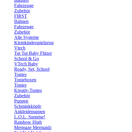
Bahnen
Fahrzeuge
Zubehör
FIRST
Bahnen
Fahrzeuge
Zubehör
Alte Systeme
Kleinkinderspielzeug
Vtech
Tut Tut Baby Flitzer
School & Go
VTech Baby
Ready, Set, School
Tonies
Tonieboxen
Tonies
Kreativ-Tonies
Zubehör
Puppen
Schminkköpfe
Ankleidepuppen
L.O.L. Surprise!
Rainbow High
Mermaze Mermaidz