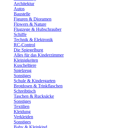
Architektur
Autos
Baustelle
Figuren & Dioramen
Flowers & Nature
Flugzege & Hubschrauber
Schiffe
Technik & Elektronik
RC-Control
Die Spiegelburg
Alles für das Kinderzimmer
Kleinigkeiten
Kuscheltiere
Spielzeug
Sonstiges
Schule & Kindergarten
Brotdosen & Trinkflaschen
Schreibtisch
Taschen & Rucksäcke
Sonstiges
Textilien
Kleidung
Verkleiden
Sonstiges
Baby & Kleinkind