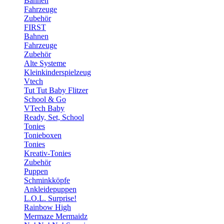
Bahnen
Fahrzeuge
Zubehör
FIRST
Bahnen
Fahrzeuge
Zubehör
Alte Systeme
Kleinkinderspielzeug
Vtech
Tut Tut Baby Flitzer
School & Go
VTech Baby
Ready, Set, School
Tonies
Tonieboxen
Tonies
Kreativ-Tonies
Zubehör
Puppen
Schminkköpfe
Ankleidepuppen
L.O.L. Surprise!
Rainbow High
Mermaze Mermaidz