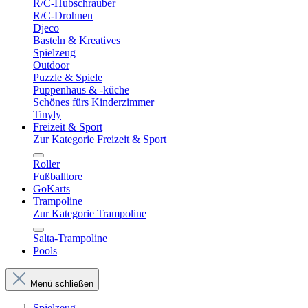
R/C-Hubschrauber
R/C-Drohnen
Djeco
Basteln & Kreatives
Spielzeug
Outdoor
Puzzle & Spiele
Puppenhaus & -küche
Schönes fürs Kinderzimmer
Tinyly
Freizeit & Sport
Zur Kategorie Freizeit & Sport
Roller
Fußballtore
GoKarts
Trampoline
Zur Kategorie Trampoline
Salta-Trampoline
Pools
Menü schließen
Spielzeug