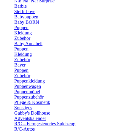
Na! Na! Na! Surprise
Barbie
Steffi Love
Babypuppen
Baby BORN
Puppen
Kleidung
Zubehör
Baby Annabell
Puppen
Kleidung
Zubehör
Bayer
Puppen
Zubehör
Puppenkleidung
Puppenwagen
Puppenmöbel
Puppenzubehör
Pflege & Kosmetik
Sonstiges
Gabby's Dollhouse
Adventskalender
R/C – Ferngesteuertes Spielzeug
R/C-Autos