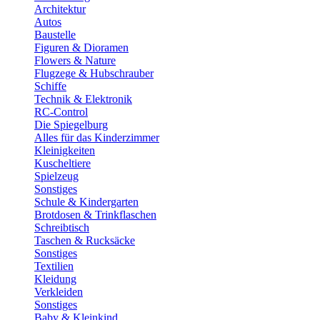
Architektur
Autos
Baustelle
Figuren & Dioramen
Flowers & Nature
Flugzege & Hubschrauber
Schiffe
Technik & Elektronik
RC-Control
Die Spiegelburg
Alles für das Kinderzimmer
Kleinigkeiten
Kuscheltiere
Spielzeug
Sonstiges
Schule & Kindergarten
Brotdosen & Trinkflaschen
Schreibtisch
Taschen & Rucksäcke
Sonstiges
Textilien
Kleidung
Verkleiden
Sonstiges
Baby & Kleinkind