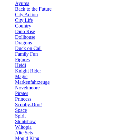
Ayuma
Back to the Future
City Action
City Life
Country
Dino Rise
Dollhouse
Dragons
Duck on Call
Family Fun
Figures
Heidi
Knight Rider
Magic
Markenfahrzeuge
Novelmoore
Pirates
Princess
Scooby-Doo!
Space
Spirit
Stuntshow
Wiltopia
Alte Sets
Mould King