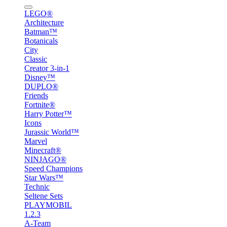
LEGO®
Architecture
Batman™
Botanicals
City
Classic
Creator 3-in-1
Disney™
DUPLO®
Friends
Fortnite®
Harry Potter™
Icons
Jurassic World™
Marvel
Minecraft®
NINJAGO®
Speed Champions
Star Wars™
Technic
Seltene Sets
PLAYMOBIL
1.2.3
A-Team