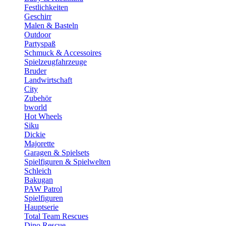
Festlichkeiten
Geschirr
Malen & Basteln
Outdoor
Partyspaß
Schmuck & Accessoires
Spielzeugfahrzeuge
Bruder
Landwirtschaft
City
Zubehör
bworld
Hot Wheels
Siku
Dickie
Majorette
Garagen & Spielsets
Spielfiguren & Spielwelten
Schleich
Bakugan
PAW Patrol
Spielfiguren
Hauptserie
Total Team Rescues
Dino Rescue