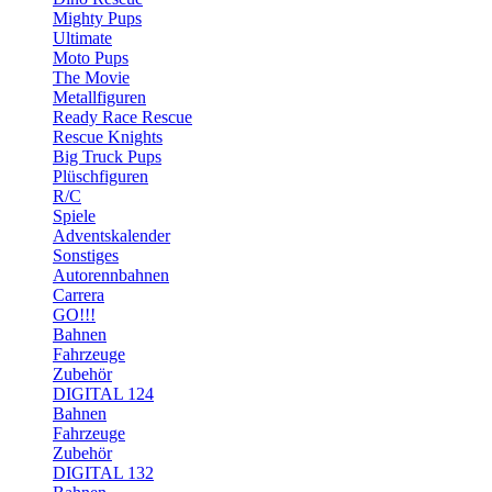
Mighty Pups
Ultimate
Moto Pups
The Movie
Metallfiguren
Ready Race Rescue
Rescue Knights
Big Truck Pups
Plüschfiguren
R/C
Spiele
Adventskalender
Sonstiges
Autorennbahnen
Carrera
GO!!!
Bahnen
Fahrzeuge
Zubehör
DIGITAL 124
Bahnen
Fahrzeuge
Zubehör
DIGITAL 132