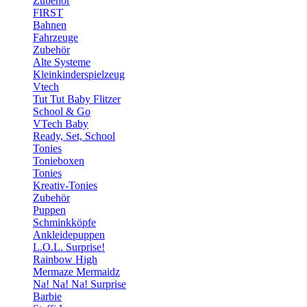
Zubehör
FIRST
Bahnen
Fahrzeuge
Zubehör
Alte Systeme
Kleinkinderspielzeug
Vtech
Tut Tut Baby Flitzer
School & Go
VTech Baby
Ready, Set, School
Tonies
Tonieboxen
Tonies
Kreativ-Tonies
Zubehör
Puppen
Schminkköpfe
Ankleidepuppen
L.O.L. Surprise!
Rainbow High
Mermaze Mermaidz
Na! Na! Na! Surprise
Barbie