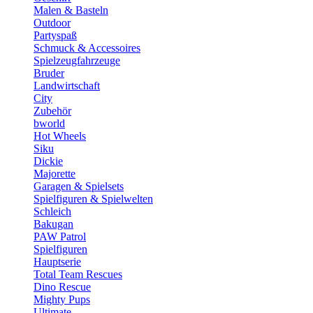
Malen & Basteln
Outdoor
Partyspaß
Schmuck & Accessoires
Spielzeugfahrzeuge
Bruder
Landwirtschaft
City
Zubehör
bworld
Hot Wheels
Siku
Dickie
Majorette
Garagen & Spielsets
Spielfiguren & Spielwelten
Schleich
Bakugan
PAW Patrol
Spielfiguren
Hauptserie
Total Team Rescues
Dino Rescue
Mighty Pups
Ultimate