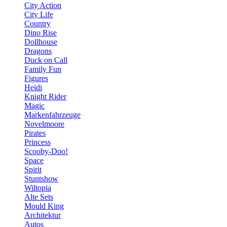
City Action
City Life
Country
Dino Rise
Dollhouse
Dragons
Duck on Call
Family Fun
Figures
Heidi
Knight Rider
Magic
Markenfahrzeuge
Novelmoore
Pirates
Princess
Scooby-Doo!
Space
Spirit
Stuntshow
Wiltopia
Alte Sets
Mould King
Architektur
Autos