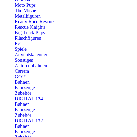
Moto Pups
The Movie
Metallfiguren
Ready Race Rescue
Rescue Knights
Big Truck Pups
Plüschfiguren
R/C
Spiele
Adventskalender
Sonstiges
Autorennbahnen
Carrera
GO!!!
Bahnen
Fahrzeuge
Zubehör
DIGITAL 124
Bahnen
Fahrzeuge
Zubehör
DIGITAL 132
Bahnen
Fahrzeuge