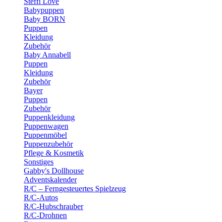
Steffi Love
Babypuppen
Baby BORN
Puppen
Kleidung
Zubehör
Baby Annabell
Puppen
Kleidung
Zubehör
Bayer
Puppen
Zubehör
Puppenkleidung
Puppenwagen
Puppenmöbel
Puppenzubehör
Pflege & Kosmetik
Sonstiges
Gabby's Dollhouse
Adventskalender
R/C – Ferngesteuertes Spielzeug
R/C-Autos
R/C-Hubschrauber
R/C-Drohnen