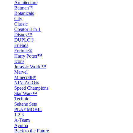
Architecture
Batman™
Botanicals
City
Classic
Creator 3-in-1
Disney™
DUPLO®
Friends
Fortnite®
Harry Potter™
Icons
Jurassic World™
Marvel
Minecraft®
NINJAGO®
Speed Champions
Star Wars™
Technic
Seltene Sets
PLAYMOBIL
1.2.3
A-Team
Ayuma
Back to the Future