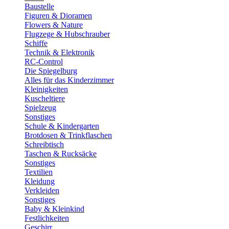
Baustelle
Figuren & Dioramen
Flowers & Nature
Flugzege & Hubschrauber
Schiffe
Technik & Elektronik
RC-Control
Die Spiegelburg
Alles für das Kinderzimmer
Kleinigkeiten
Kuscheltiere
Spielzeug
Sonstiges
Schule & Kindergarten
Brotdosen & Trinkflaschen
Schreibtisch
Taschen & Rucksäcke
Sonstiges
Textilien
Kleidung
Verkleiden
Sonstiges
Baby & Kleinkind
Festlichkeiten
Geschirr